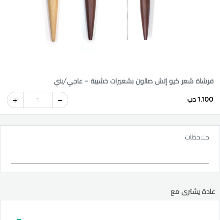
فرشاة شعر كيو إتش صالون بشعيرات خشبية – عاجي/بني
1.100 دب
1
ملاحظات
عادة يشترى مع