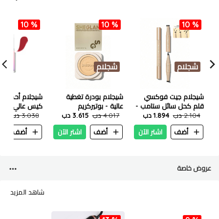
10 %
10 %
10 %
شجلام
شجلام
شيجلام جيت فوكسي
شيجلام بودرة تغطية
شيجلام أحمر شف
قلم كحل سائل ستامب -
عالية - بوتيركريم
كيس عالي اللمع
اسود
2.104 دب
1.894 دب
4.017 دب
3.615 دب
3.038 دب
بولد بلاان - 2.9 غرام
.734
أضف
اشتر الآن
أضف
اشتر الآن
أضف
ا
عروض خاصة
شاهد المزيد