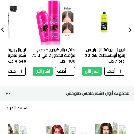
لوريال بروفشنال باريس
بخاخ ديزار كولور + حجم
لوريال بروفيسي
إينوا أوكسيدانت 6% 20
مؤقت للجذور 2 في 1، 75
فول 1 لتر
7.313 دب
1.100 دب
مل - بني
4.648 دب
بني فاتح
أضف
اشتر الآن
أضف
اشتر الآن
أضف
ا
مجموعة ألوان الشعر ماكس ديلوكس
شاهد المزيد