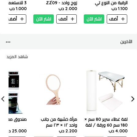
الرقبة من النوع تي
زوج واحد - ZZ09
3 للاستعمال م
1.100 دب
2.000 دب
1.000 دب
– عبوة 4 قطع - 1972
أضف
اشتر الآن
أضف
اشتر الآن
أضف
ا
الآخرين
شاهد المزيد
لفة غطاء سرير 80 سم ×
مرآة خشبية من جانب
صندوق معقم ل
180 سم 60 ورقة / لفة
واحد ١٢ × ٢٣ سم
4.000 دب
2.200 دب
25.000 دب