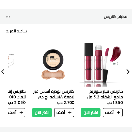
مكياج كاتريس
شاهد المزيد
كاتريس فيلر سوبريم
كاتريس بودرة أساس غير
كاتريس إينك آيلا
ملمع الشفاه 3.2 مل –
لامعة ١٨ساعه اج دي
للماء 010
040 دراما سيرتيفايد
1.850 دب
من 008C
2.700 دب
الأسود
2.050 دب
أضف
اشتر الآن
أضف
اشتر الآن
أضف
ا