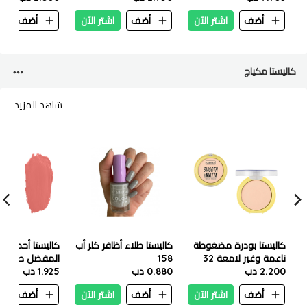
( توبي )
أضف
اشتر الآن
أضف
اشتر الآن
أضف
ا
كاليستا مكياج
شاهد المزيد
كاليستا بودرة مضغوطة
كاليستا طلاء أظافر كلر أب
كاليستا أحمر ش
ناعمة وغير لامعة 32
158
2.200 دب
رمل دافئ
0.880 دب
1.925 دب
مظهر التقديم
أضف
اشتر الآن
أضف
اشتر الآن
أضف
ا