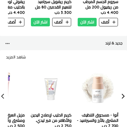
سيروم الجسم المرطب
كريم ريفويل سيراميد
ريفولي لوشن ا
من ريفيول 200 مل
لتنعيم القدمين 80 مل
بالحليب مغذي 
4.400 دب
3.300 دب
٢٥٠ مل
4.400 دب
أضف
اشتر الآن
أضف
اشتر الآن
أضف
ا
جديد & ترند
شاهد المزيد
أنوا - مسحوق التنظيف
كريم الحليب لإصلاح اليدين
مزيل العرق سي
المشرق بالأرز والسيراميد -
والأظافر من فير ليدي،
ومشرق وأمبول
40 جرام
7.700 دب
2.750 دب
تبييض مكثف - 100 مل
2.500 دب