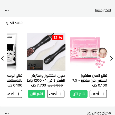
الاكثر مبيعا
شاهد المزيد
13 %
قناع العين ساكورا
جوي استشوار واستريتر
قناع الوجه الم
ايسنس من سادور - 7.5
الشعر 2 في 1 - 1200 واط
بالنياسيناميد من 
جم
0.100 دب
8.800 دب
7.700 دب
25 مل
0.100 دب
أضف
اشتر الآن
أضف
اشتر الآن
أضف
ا
مكياج جولدن روز