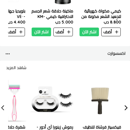
كيمي مكواة كهربائية
ماكينة حلاقة شعر الجسم
بلويديا جهاز مس
لتجعيد الشعر مكونة من
الاحترافية كيمي KM-
- ٧٤٠
5 أسطوانات- كيه ام 1110
8.800 دب
1838
5.000 دب
4.400 دب
أضف
اشتر الآن
أضف
اشتر الآن
أضف
ا
اكسسوارت
شاهد المزيد
فيكسينز فرشاة لتنظيف
رموش زينورا آي أدور -
شفرة حلاقة دو