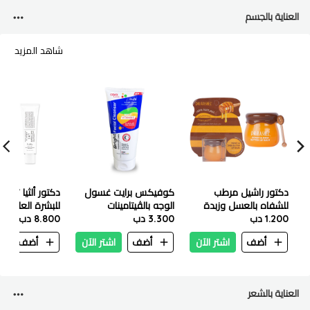
العناية بالجسم
شاهد المزيد
دكتور راشيل مرطب
كوفيكس برايت غسول
دك
للشفاه بالعسل وزبدة
الوجه بالڤيتامينات
للبشرة العادية و
الشيا ٨جرام
1.200 دب
3.300 دب
المتعددة 150 مل
50 مل
8.800 دب
أضف
اشتر الآن
أضف
اشتر الآن
أضف
ا
العناية بالشعر