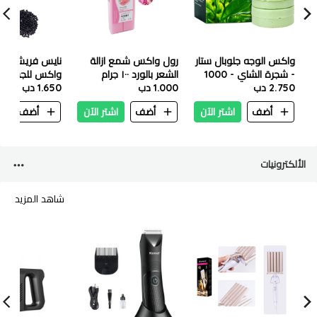
واكس الوجه جلوبال ستار
رول واكس شمع ازالة
نايس فريش حبي
- شجرة الشاي - 1000
الشعر بالورد ١٠٠ جرام
واكس للجسم
جم
2.750 دب
1.000 دب
اسود ٤٠٠ جرام
1.650 دب
أضف
اشتر الآن
أضف
اشتر الآن
أضف
ا
الألكترونيات
شاهد المزيد