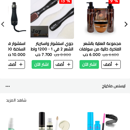
13 %
9 %
مجموعة العناية بالشعر
جوي استشوار واستريتر
استشوار فرشاة 
الفاخرة خالية من سولفات
الشعر 2 في 1 - 1200 واط
6.600 دب
6.000 دب
8.800 دب
7.700 دب
806
10.000 دب
أضف
اشتر الآن
أضف
اشتر الآن
أضف
ا
ايسنس ماكياج
شاهد المزيد