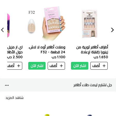
أطراف أظافر ثورية من
وصلات أظافر أوه لا لاش،
اي ار مزيل الجلد
زينورا (قابلة لإعادة
24 قطعة - F32
حول الأظافر ١٠٠٠ ملي
1.650 دب
الاستخدام + مقاومة
1.100 دب
2.500 دب
للماء) - 24 نصيحة - 04
أضف
اشتر الآن
أضف
اشتر الآن
أضف
ا
جل تشارم ليمت طلاء أظافر
شاهد المزيد