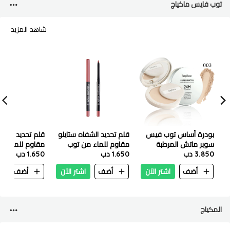
توب فايس ماكياج
شاهد المزيد
بودرة أساس توب فيس
قلم تحديد الشفاه ستايلو
قلم تحديد الشفا
سوبر ماتش المرطبة
مقاوم للماء من توب
مقاوم للماء م
3.850 دب
لمدة 24 ساعة، 10 غرام -
1.650 دب
فيس PT618 - 001
1.650 دب
فيس PT618 - 014
PT269-003 بيج طبيعي
أضف
اشتر الآن
أضف
اشتر الآن
أضف
ا
المكياج