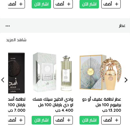
أضف
اشتر الآن
أضف
اشتر الآن
أضف
ا
عطر
شاهد المزيد
عطر لطافة عفيف أو دو
وادي الخليج سيلك مسك
لطافة أسد إليكس
برفيوم 100 مل
او دي بارفان 100 مل
بارفان 100 مل
13.200 دب
4.400 دب
7.000 دب
أضف
اشتر الآن
أضف
اشتر الآن
أضف
ا