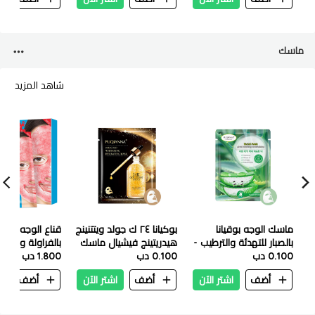
ماسك
شاهد المزيد
ماسك الوجه بوقيانا
بوكيانا ٢٤ ك جولد ويتتنينج
قناع الوجه ديس
بالصبار للتهدئة والترطيب -
هيدريتينج فيشيال ماسك
بالفراولة والحليب 8 ق
25 مل
0.100 دب
٢٥ ملي
0.100 دب
1.800 دب
أضف
اشتر الآن
أضف
اشتر الآن
أضف
ا