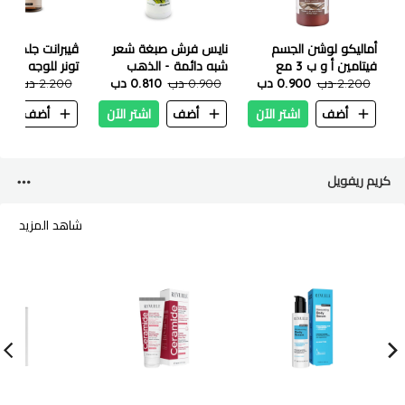
أماليكو لوشن الجسم
نايس فرش صبغة شعر
ڤيبرانت جلمور ال
فيتامين أ و ب 3 مع
شبه دائمة - الذهب
تونر للوجه ١٠٠ ملي
2.200 دب
الحلزون والزبان 550 مل
0.900 دب
الاصفر 200 مل
0.900 دب
0.810 دب
2.200 دب
.980
أضف
اشتر الآن
أضف
اشتر الآن
أضف
ا
كريم ريفويل
شاهد المزيد