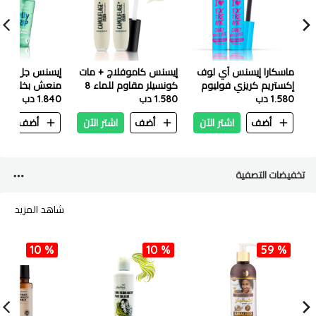
ماسكارا إيسنس آي لوف
إيسنس كاموفلاج + مات
إيسنس جل سبر
إكستريم كريزي فوليوم
كونسيلر مقاوم للماء 8
1.580 دب
المقاومة للماء - 12 مل
مل - 100
1.580 دب
مل
1.840 دب
أضف
اشتر الآن
أضف
اشتر الآن
أضف
ا
تخفيضات التصفية
شاهد المزيد
10 %
10 %
59 %