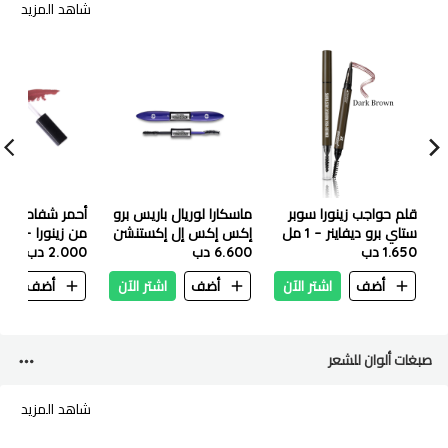
شاهد المزيد
قلم حواجب زينورا سوبر
ماسكارا لوريال باريس برو
أحمر شفاه سا
ستاي برو ديفاينر – 1 مل
إكس إكس إل إكستنشن
من زين
1.650 دب
بني غامق
6.600 دب
نوير بلاك
إمبير
2.000 دب
أضف
اشتر الآن
أضف
اشتر الآن
أضف
ا
صبغات ألوان للشعر
شاهد المزيد