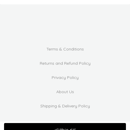
Terms & Conditions
Returns and Refund Policy
Privacy Policy
About Us
Shipping & Delivery Policy
اختر منطقتك