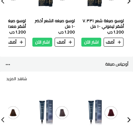
لوسو صبغة شعر ٧.٣٣١
لوسو صبغه الشعر أخضر
أشقر ليموني ١٠٠ مل
١٠٠ مل
أشقر معدني داكن ٠٠
1.200 دب
1.200 دب
1.200 دب
أضف
اشتر الآن
أضف
اشتر الآن
أضف
ا
أوجياس صبغة
شاهد المزيد