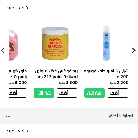
شاهد المزيد
شيلي شامبو جاف فوليوم
ريد فوكس غذاء لانولين
ماي كير فواك
200 مل
لمعالجة الشعر 227 جم
بلسم ٤.٥ لتر
2.200 دب
3.300 دب
3.000 دب
أضف
اشتر الآن
أضف
اشتر الآن
أضف
ا
العناية بالأظافر
شاهد المزيد