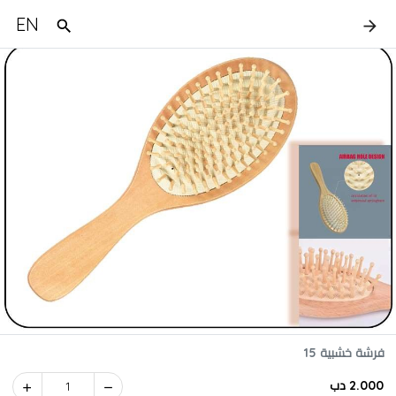
EN
فرشة خشبية 15
2.000 دب
1