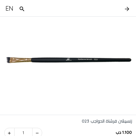
EN
زنسيشن فرشاة الحواجب 023
1.100 دب
1