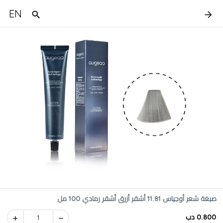
EN
صبغة شعر أوجياس 11.81 أشقر أزرق أشقر رمادي 100 مل
0.800 دب
1