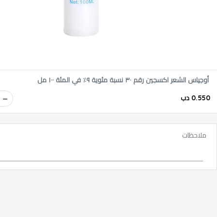
أوجياس الشعر اكسجين رقم ٣٠ نسبة مئوية ٩٪؜ في المئة ١٠٠ مل
0.550 دب
ملاحظات