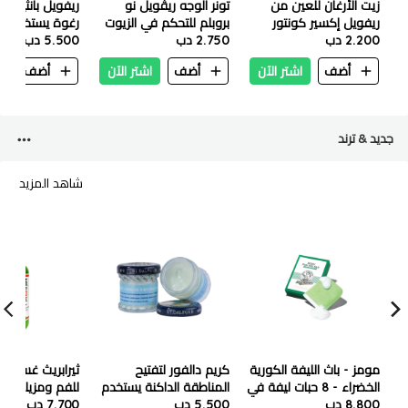
زيت الأرغان للعين من
تونر الوجه ريڤويل نو
ريفويل بانثينول
ريفويل إكسير كونتور
بروبلم للتحكم في الزيوت
رغوة يستخدم أن
2.200 دب
المنعش 25 مل
2.750 دب
ضد الدهون الزائدة 200
5.500 دب
مختلفة - ١٥٠ مل
مل
أضف
اشتر الآن
أضف
اشتر الآن
أضف
ا
جديد & ترند
شاهد المزيد
مومز - باث الليفة الكورية
كريم دالفور لتفتيح
ثيرابريث غسول
الخضراء - 8 حبات ليفة في
المناطقة الداكنة يستخدم
للفم ومزيله لرائ
8.800 دب
علبه واحده
5.500 دب
حق المناطقة الحساسة
7.700 دب
التنفس الطازج (