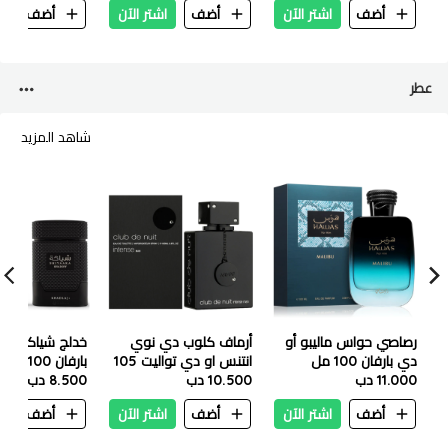
أضف
اشتر الآن
أضف
اشتر الآن
أضف
ا
عطر
شاهد المزيد
رصاصي حواس ماليبو أو
أرماف كلوب دي نوي
خدلج شياكا شاد
دي بارفان 100 مل
انتنس او دي تواليت 105
بارفان 100 مل
11.000 دب
مل
10.500 دب
8.500 دب
أضف
اشتر الآن
أضف
اشتر الآن
أضف
ا