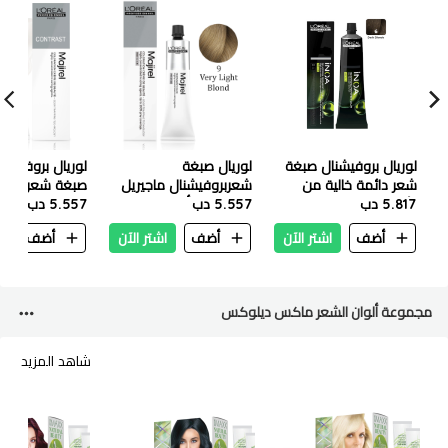
لوريال بروفيشنال صبغة
لوريال صبغة
لوريال بروفيشنا
شعر دائمة خالية من
شعربروفيشنال ماجيريل
صبغ
5.817 دب
الأمونيا إنوا 60 جرام - 6
60مل - 9 أشقر فاتح جدا
5.557 دب
5.557 دب
كونتراست باسي
أشقر غامق
أضف
اشتر الآن
أضف
اشتر الآن
أضف
ا
مجموعة ألوان الشعر ماكس ديلوكس
شاهد المزيد