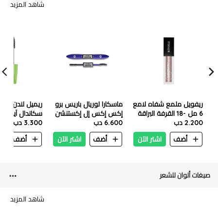
شاهد المزيد
ريفويل ملمع شفاه لامع
ماسكارا لوريال باريس برو
ريميل لندن ماسك
6 مل -18 القرفة البراقة
إكس إكس إل إكستنشن
سكاندال آيز أسود x
2.200 دب
6.600 دب
نوير بلاك
3.300 دب
أضف
اشتر الآن
أضف
اشتر الآن
أضف
ا
صبغات ألوان للشعر
شاهد المزيد