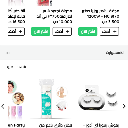
مجفف شعر روزيا صغير
مكواة تجعيد شعر
آلة حفر أظافر م
1200W - HC 8170
احترافية750°F بي آند
3.300 دب
10.000 دب
دي برو – 25 مم
109
16.500 دب
أضف
اشتر الآن
أضف
اشتر الآن
أضف
ا
اكسسوارت
شاهد المزيد
رموش زينورا آي أدور -
قطن دائري ناعم من
 Green Party