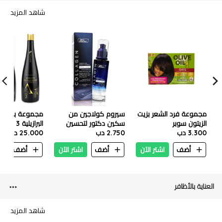
شاهد المزيد
مجموعة فرد الشعر بزيت
سيروم كولاجين من
مجموعة بروتين
الزيتون سوبر
سكين دكتور لتحسين
3.300 دب
2.750 دب
كثافة الشعر ونموه -
1000 مل
25.000 دب
100 مل
أضف
اشتر الآن
أضف
اشتر الآن
أضف
ا
العناية بالأظافر
شاهد المزيد