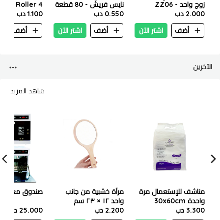
زوج واحد - ZZ06
نايس فريش - 80 قطعة
rler Roller 4
2.000 دب
0.550 دب
1.100 دب
Pcs - SD6072
أضف
اشتر الآن
أضف
اشتر الآن
أضف
ا
الآخرين
شاهد المزيد
مناشف للإستعمال مرة
مرآة خشبية من جانب
صندوق معقم ل
واحدة 30x60cm
واحد ١٢ × ٢٣ سم
3.300 دب
(50pcs)
2.200 دب
25.000 دب