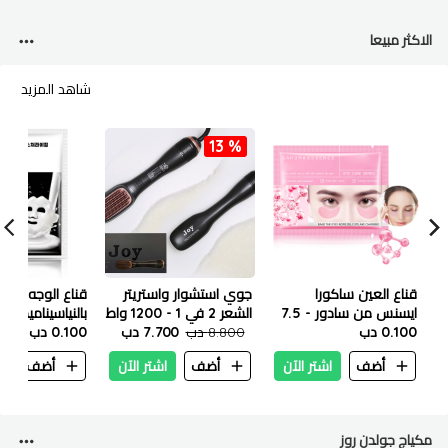
الاكثر مبيعا
شاهد المزيد
13 %
قناع العين ساكورا
جوي استشوار واستريتر
قناع الوجه الم
ايسنس من سادور - 7.5
الشعر 2 في 1 - 1200 واط
بالنياسيناميد من 
جم
0.100 دب
8.800 دب
7.700 دب
25 مل
0.100 دب
أضف
اشتر الآن
أضف
اشتر الآن
أضف
ا
مكياج جولدن روز