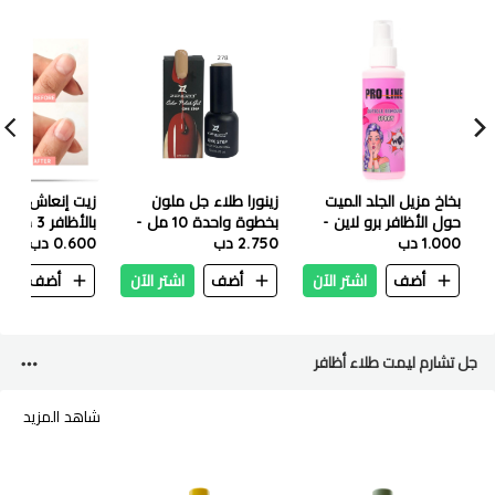
بخاخ مزيل الجلد الميت
زينورا طلاء جل ملون
زيت إنعاش الجلد
حول الأظافر برو لاين -
بخطوة واحدة 10 مل -
بالأظافر 3 
150 مل
1.000 دب
278
2.750 دب
0.600 دب
اللافندر
أضف
اشتر الآن
أضف
اشتر الآن
أضف
ا
جل تشارم ليمت طلاء أظافر
شاهد المزيد