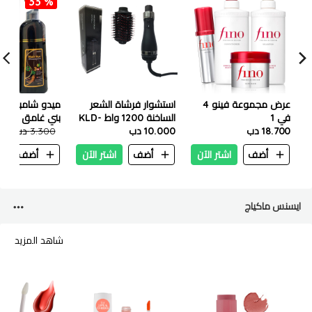
33 %
عرض مجموعة فينو 4
استشوار فرشاة الشعر
ميدو شامبو صبغ
في 1
الساخنة 1200 واط KLD-
بني غامق (3.0) 500 مل
18.700 دب
806
10.000 دب
3.300 دب
200
أضف
اشتر الآن
أضف
اشتر الآن
أضف
ا
ايسنس ماكياج
شاهد المزيد