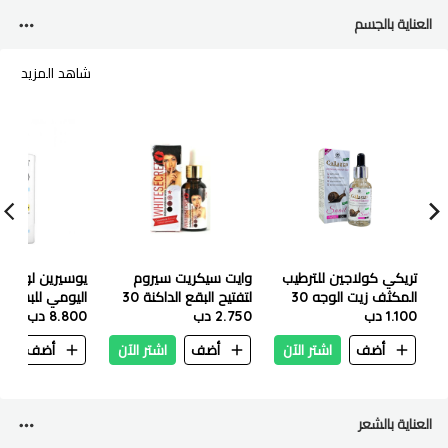
العناية بالجسم
شاهد المزيد
تريكي كولاجين للترطيب
وايت سيكريت سيروم
يوسيرين لوشن ا
المكثف زيت الوجه 30
لتفتيح البقع الداكنة 30
اليومي للبشرة 
مل
1.100 دب
مل
2.750 دب
8.800 دب
واقٍي من الشم
أضف
اشتر الآن
أضف
اشتر الآن
أضف
ا
خالٍ من العطور 500مل
العناية بالشعر