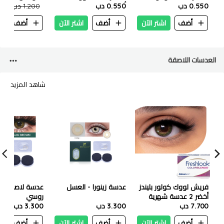
داكنة ١٠٠مل
0.550 دب
0.550 دب
أسطورية ١٠٠مل
القرفة 100 مل
1.200 دب
.550
أضف
اشتر الآن
أضف
اشتر الآن
أضف
ا
العدسات اللاصقة
شاهد المزيد
فريش لووك كولور بليندز
عدسة زينورا - العسل
عدسة لاصقة زينو
أخضر 2 عدسة شهرية
روسي
7.700 دب
3.300 دب
3.300 دب
أضف
اشتر الآن
أضف
اشتر الآن
أضف
ا