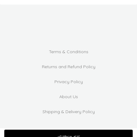
Terms & Conditions
Returns and Refund Policy
Privacy Policy
About Us
Shipping & Delivery Policy
اختر منطقتك