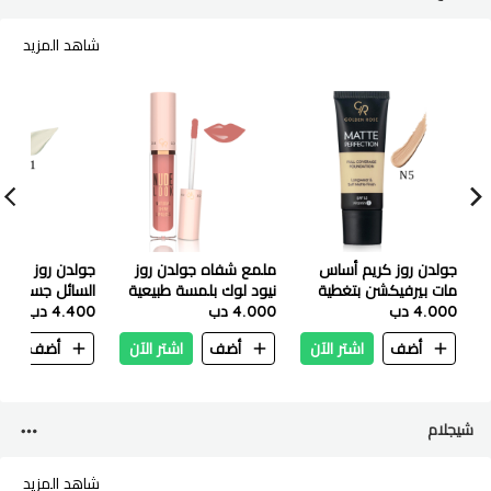
شاهد المزيد
جولدن روز كريم أساس
ملمع شفاه جولدن روز
جولدن روز خافي
مات بيرفيكشن بتغطية
نيود لوك بلمسة طبيعية
4.000 دب
كاملة - 35 مل - رقم 5
4.000 دب
لامعة 4.5 مل - 03
4.400 دب
مل - رقم 01
كورال نيود
أضف
اشتر الآن
أضف
اشتر الآن
أضف
ا
شيجلام
شاهد المزيد