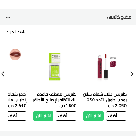
مكياج كاتريس
شاهد المزيد
كاتريس طلاء شفاه شاين
كاتريس معطف قاعدة
أحمر شفاه كات
بومب طويل الأمد 050
بناء الأظافر لإصلاح الأظافر
2.050 دب
1.800 دب
مل - 100 كوفي داتي
2.640 دب
أضف
اشتر الآن
أضف
اشتر الآن
أضف
ا