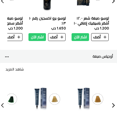
لوسو صبغة شعر ١٢.٠٠
لوسو برو اكسجين رقم ١٠
أشقر باسيفيك إضافي ١٠٠
٣٪
مل
1.200 دب
1.650 دب
مل
1.200 دب
أضف
اشتر الآن
أضف
اشتر الآن
أضف
ا
أوجياس صبغة
شاهد المزيد