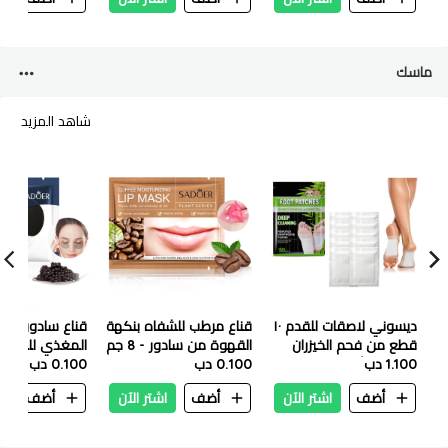
ماسك
شاهد المزيد
ديسوني لاصقات للقدم ١٠
قناع مرطب للشفاه بنكهة
قناع سادور كافيا
قطع من فحم الخيزران
القهوة من سادور - 8 جم
المغذي للعين - 7.5 جر
1.100 دب
والشاي الأخضر
0.100 دب
0.100 دب
أضف
اشتر الآن
أضف
اشتر الآن
أضف
ا