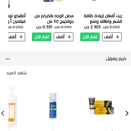
زيت أفغان لزيادة كثافة
مصل الوجه بالكركم من
أماليكو لوشن ا
الشعر واطالته ومنع
جوانجينج 30 مل
3.250 دب
تساقط الشعر - 200 مل
2.925 دب
0.590 دب
0.531 دب
2.200 دب
الحلزون والزبان 550 مل
900
أضف
اشتر الآن
أضف
اشتر الآن
أضف
ا
كريم ريفويل
شاهد المزيد