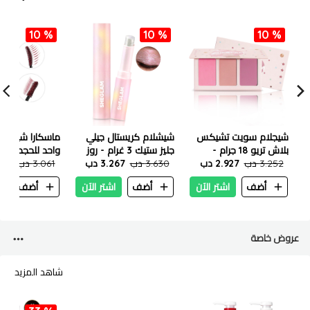
10 %
10 %
10 %
شيجلام سويت تشيكس
شيشلام كريستال جيلي
ماسكارا شيجلام
بلاش تريو 18 جرام -
جليز ستيك 3 غرام - روز
إنامورد
3.252 دب
2.927 دب
جيم
3.630 دب
3.267 دب
× 2 - عنابي مقاوم للماء
3.061 دب
.755
أضف
اشتر الآن
أضف
اشتر الآن
أضف
ا
عروض خاصة
شاهد المزيد