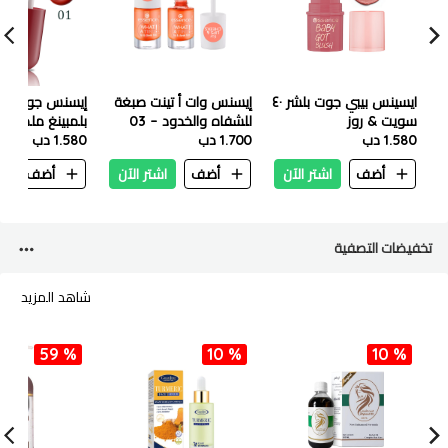
ايسينس بيبي جوت بلشر ٤٠
إيسنس وات أ تينت صبغة
إيسنس جوسي 
سويت & روز
للشفاه والخدود – 03
1.580 دب
1.700 دب
بيتشي فايبز – 4.9 مل
1.580 دب
مل – 01 سويت
ستروبيري
أضف
اشتر الآن
أضف
اشتر الآن
أضف
ا
تخفيضات التصفية
شاهد المزيد
59 %
10 %
10 %