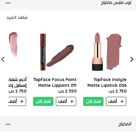
توب فايس ماكياج
شاهد المزيد
Topface Instyle
Topface Focus Point
أحمر شفاه تو
Matte Lippaint 011
Matte Lipstick 006
Pt155
2.750 دب
Pt154
2.550 دب
مل - PT206-026
2.750 دب
أضف
اشتر الآن
أضف
اشتر الآن
أضف
ا
المكياج