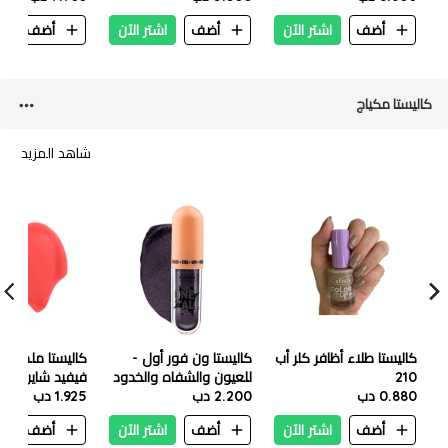
خفيف) - 473 مل
أضف
اشتر الآن
أضف
اشتر الآن
أضف
ا
كاليستا مكياج
شاهد المزيد
كاليستا طلاء أظافر كلر أب
كاليستا ون فور أول -
كاليستا ملمع ش
210
للعيون والشفاه والخدود
0.880 دب
-11
2.200 دب
بيتش
1.925 دب
أضف
اشتر الآن
أضف
اشتر الآن
أضف
ا