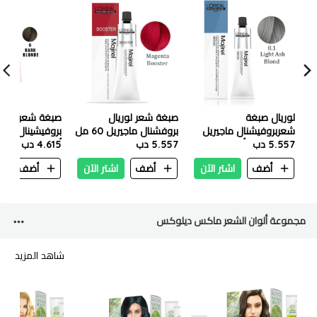
لوريال صبغة
صبغة شعر لوريال
صبغة شعر لوريا
شعربروفيشنال ماجيريل
بروفشنال ماجيريل 60 مل
5.557 دب
60مل - 8.1 أشقر رمادي
5.557 دب
– ماجنتا بوستر
4.615 دب
أشقر غامق 60 مل
فاتح
أضف
اشتر الآن
أضف
اشتر الآن
أضف
ا
مجموعة ألوان الشعر ماكس ديلوكس
شاهد المزيد