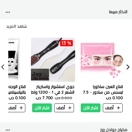
الاكثر مبيعا
شاهد المزيد
13 %
قناع العين ساكورا
جوي استشوار واستريتر
قناع الوجه الم
ايسنس من سادور - 7.5
الشعر 2 في 1 - 1200 واط
بالنياسيناميد من 
جم
0.100 دب
8.800 دب
7.700 دب
25 مل
0.100 دب
أضف
اشتر الآن
أضف
اشتر الآن
أضف
ا
مكياج جولدن روز