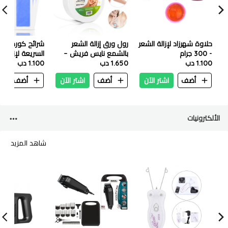
حلاوة شهرزاد لإزالة الشعر
رول ورق إزالة الشعر
شرائح كورميسي
- 300 جرام
بالشمع نايس فريش –
السريعة لإزالة ا
1.100 دب
50 متر
1.650 دب
1.100 دب
بالشمع 12
اللافندر
أضف
اشتر الآن
أضف
اشتر الآن
أضف
ا
الألكترونيات
شاهد المزيد