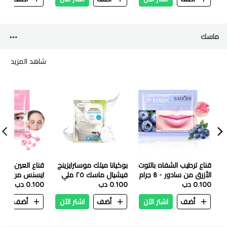
ماسك
شاهد المزيد
قناع ترطيب الشفاه بالتوت
بوكيانا ميلك موسترايزينج
قناع العين ساكو
الأزرق من سادور - 8 جرام
فيشيال ماسك ٢٥ ملي
0.100 دب
0.100 دب
جم
0.100 دب
أضف
اشتر الآن
أضف
اشتر الآن
أضف
ا