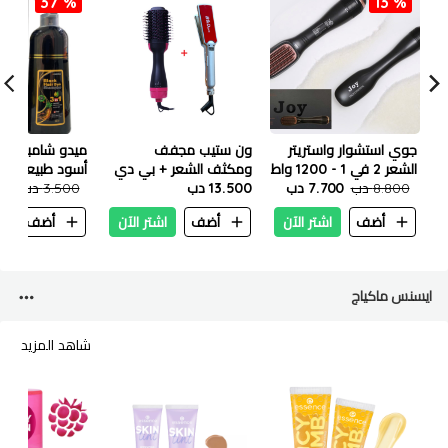
37 %
13 %
جوي استشوار واستريتر
ون ستيب مجفف
ميدو شامبو صبغ
الشعر 2 في 1 - 1200 واط
ومكثف الشعر + بي دي
8.800 دب
7.700 دب
13.500 دب
برو استريتر العريضالعر
مل
3.500 دب
200
750 درجة
أضف
اشتر الآن
أضف
اشتر الآن
أضف
ا
ايسنس ماكياج
شاهد المزيد