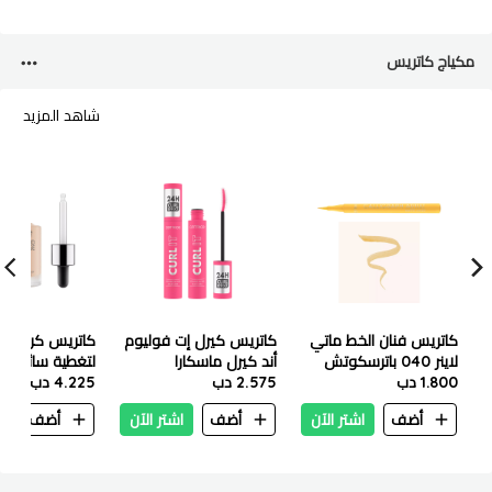
مكياج كاتريس
شاهد المزيد
كاتريس فنان الخط ماتي
كاتريس كيرل إت فوليوم
كاتريس كريم أ
لاينر 040 باترسكوتش
أند كيرل ماسكارا
لتغطية سائلة عا
1.800 دب
2.575 دب
030 30 مل - بيج رملي
4.225 دب
أضف
اشتر الآن
أضف
اشتر الآن
أضف
ا