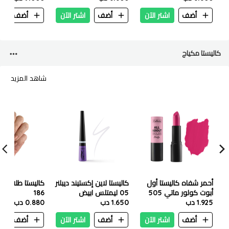
أضف
اشتر الآن
أضف
اشتر الآن
أضف
ا
كاليستا مكياج
شاهد المزيد
أحمر شفاه كاليستا أول
كاليستا لاين إكستيند ديبلنر
كاليستا طلاء أظا
أبوت كولور ماتي 505
05 ليمتلس ابيض
186
1.925 دب
شو بيزنس
1.650 دب
0.880 دب
أضف
اشتر الآن
أضف
اشتر الآن
أضف
ا