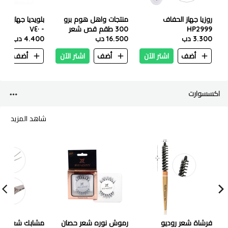
روزيا جهاز الحفاف
منتجات واهل هوم برو
بلويديا جهاز مس
HP2999
300 طقم قص شعر
- ٧٤٠
3.300 دب
كامل 15 قطعة
16.500 دب
4.400 دب
أضف
اشتر الآن
أضف
اشتر الآن
أضف
ا
اكسسوارت
شاهد المزيد
فرشاة شعر روديو
رموش نوره شعر حصان
مشابك شعر طو