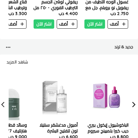
غسول الوجه اللطيف من
ريفولي لوشن الجسم
قناع الشعر ريڤو
ريفويل نو بروبلم، جل مع
الترطيب الفوري - ٢٥٠ مل
وترطيب الشعر 300 مل
2.750 دب
البريبايوتكس والأحماض
4.400 دب
3.300 دب
الأمينية، 200 مل
أضف
اشتر الآن
أضف
اشتر الآن
أضف
ا
جديد & ترند
شاهد المزيد
الباكوشيول إيكول بيري
أمبول مدغشقر سنتيلا
وسائد قطنية بالت
ديب كيرا بلمبينج سيروم
تون لتفتيح البشرة
هارتليف
30 مل
8.800 دب
6.600 دب
بالكبسولات 100 مل
70 وسادة
9.000 دب