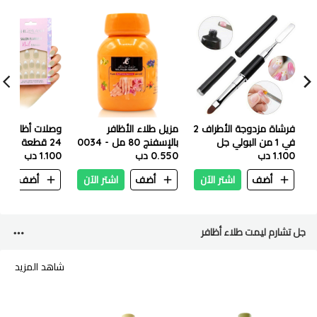
فرشاة مزدوجة الأطراف 2
مزيل طلاء الأظافر
وصلات أظافر أوه
في 1 من البولي جل
بالإسفنج 80 مل - 0034
24 قطعة - F31
1.100 دب
مصنوعة من الستانلس
0.550 دب
1.100 دب
ستيل مع مقبض بوشر
أضف
اشتر الآن
أضف
اشتر الآن
أضف
ا
جل تشارم ليمت طلاء أظافر
شاهد المزيد