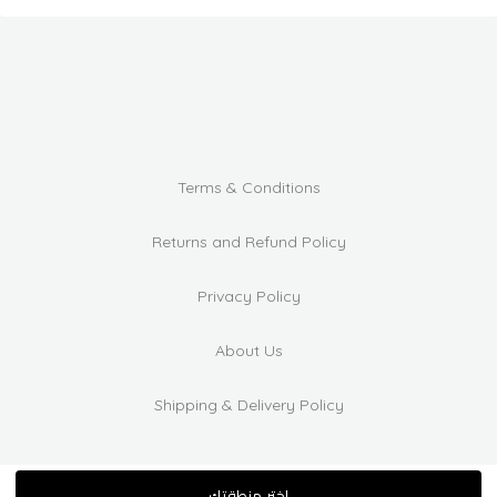
Terms & Conditions
Returns and Refund Policy
Privacy Policy
About Us
Shipping & Delivery Policy
اختر منطقتك