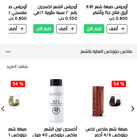
أوجياس صبغة شعر 9.81
أوجياس الشعر اكسجين
أزرق فاتح جدًا وأشقر
رقم ٢٠ نسبة مئوية ٦٪؜في
بنفسجي 100 مل
0.800 دب
رمادي 100 مل
المئة ١٠٠ مل
0.550 دب
0.800 دب
أضف
اشتر الآن
أضف
اشتر الآن
أضف
ا
ماكس ديلوكس العناية بالشعر
شاهد المزيد
54 %
54 %
صبغة شعر ماكس اكس
أكسجين لون الشعر
صبغة شعر ما
ديلوكس 4/6 أحمر
ماكس ديلوكس 40 فول