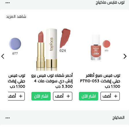
توب فايس ماكياج
شاهد المزيد
توب فيس صبغ أظافر
أحمر شفاه توب فيس برو
جيلي إيفكت PT110-053
إتش دي سوفت مات 4
جيلي إ
1.100 دب
3.300 دب
غرام - PT158-024
1.100 دب
PT110-077
سيكريت كراش
أضف
اشتر الآن
أضف
اشتر الآن
أضف
ا
المكياج