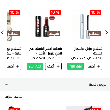
10 %
10 %
10 %
شجلام
شجلام
شجلام
شجلام مزيل ماسكارا
شجلام احمر الشفاه غير
شيجلام بودرة ت
الملكة
لامع طويل الأمد -
عالية - بيش
2.470 دب
2.223 دب
باسيون
2.856 دب
2.570 دب
4.003 دب
603
أضف
اشتر الآن
أضف
اشتر الآن
أضف
ا
عروض خاصة
شاهد المزيد