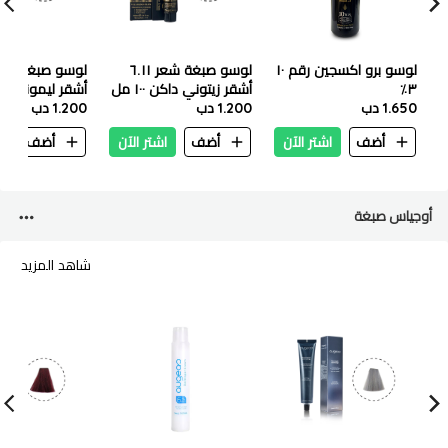
لوسو برو اكسجين رقم ١٠
لوسو صبغة شعر ٦.١١
٣٪
أشقر زيتوني داكن ١٠٠ مل
أشقر ليموني ١٠٠ مل
1.650 دب
1.200 دب
1.200 دب
أضف
اشتر الآن
أضف
اشتر الآن
أضف
ا
أوجياس صبغة
شاهد المزيد