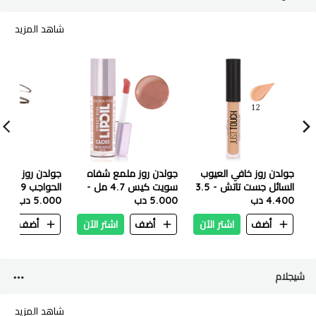
شاهد المزيد
جولدن روز خافي العيوب
جولدن روز ملمع شفاه
جولدن روز قلم 
السائل جست تاتش - 3.5
سويت كيس 4.7 مل -
4.400 دب
مل - رقم 12
05 موكا موس لاتيه
5.000 دب
5.000 دب
لون بني رمادي
أضف
اشتر الآن
أضف
اشتر الآن
أضف
ا
شيجلام
شاهد المزيد