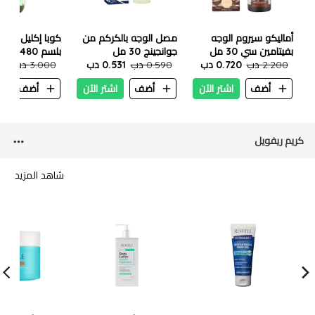
أماليكو سيروم الوجه
مصل الوجه بالكركم من
كوبا إكليل الجبل 
بفيتامين سي 30 مل
جوانجينج 30 مل
بلسم 480 مل
2.200 دب
0.720 دب
0.590 دب
0.531 دب
3.000 دب
700
أضف
اشتر الآن
أضف
اشتر الآن
أضف
ا
كريم ريفويل
شاهد المزيد