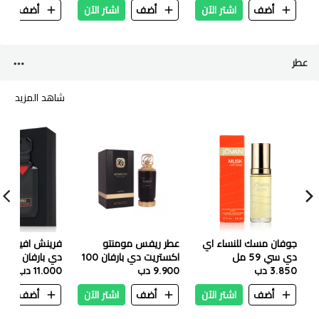
أضف
اشتر الآن
أضف
اشتر الآن
أضف
ا
- 36.8 x 31cm
عطر
شاهد المزيد
جوفان مسك للنساء اي
عطر ريفس مومنتو
فرينش افينيو عنب
دي سي 59 مل
اكستريت دي بارفان 100
دي بارفان 100 مل
3.850 دب
مل
9.900 دب
11.000 دب
أضف
اشتر الآن
أضف
اشتر الآن
أضف
ا