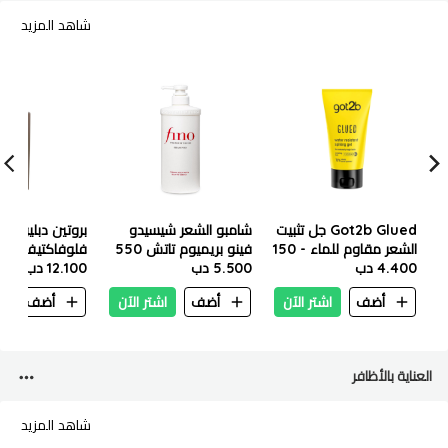
شاهد المزيد
Got2b Glued جل تثبيت
شامبو الشعر شيسيدو
بروتين دبليو وان
الشعر مقاوم للماء - 150
فينو بريميوم تاتش 550
فلوفاكتيف بروف
مل
4.400 دب
مل
5.500 دب
120مل
12.100 دب
أضف
اشتر الآن
أضف
اشتر الآن
أضف
ا
العناية بالأظافر
شاهد المزيد