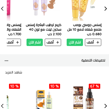
إسنس جوسي بومب
كريم ترطيب البشرة إسنس
إيسنس وات آ تي
ملمع شفاه لامع 10 مل
سكين تينت مع لون 40
- 109 بي ماين
0.680 دب
2.100 دب
10 توت العليق
1.700 دب
أضف
اشتر الآن
أضف
اشتر الآن
أضف
ا
تخفيضات التصفية
شاهد المزيد
10 %
10 %
67 %