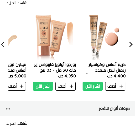
شاهد المزيد
كريم أساس وكونسيلر
بورجوا أولويز فابيولس إير
ميبلين نيويورك 
ريميل لندن متعدد
مات 30 مل - 03 بيج
أساس فيت مي غ
4.400 دب
الاستخدامات ويك مي أب
فاتح
4.950 دب
5.000 دب
20 مل - 055 بيج
118
أضف
اشتر الآن
أضف
اشتر الآن
أضف
ا
كلاسيكي
صبغات ألوان للشعر
شاهد المزيد