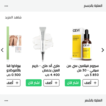
العناية بالجسم
شاهد المزيد
سيروم فيتامين سي من
ماري آند ماي - كريم
بيواكوا قناع لل
سيفي - 30 مل
العين بحمض
بالأفوكادو
3.850 دب
4.400 دب
الترانيكساميك
0.500 دب
والغلوتاثيون - 30 جم
أضف
اشتر الآن
أضف
اشتر الآن
أضف
ا
العناية بالشعر