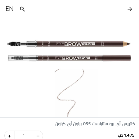
EN
كاتريس آي برو ستايلست 035 براون آي كراون
1.475 دب
1