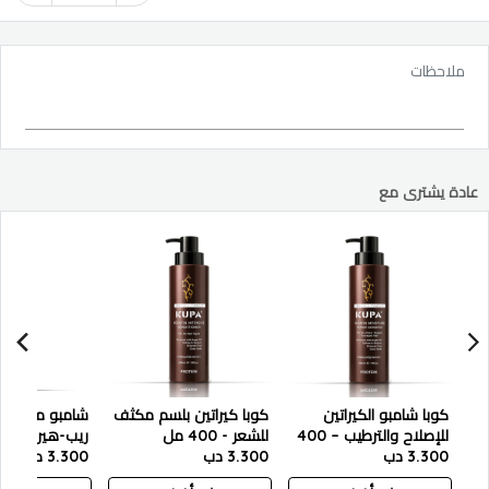
ملاحظات
عادة يشترى مع
كوبا شامبو الكيراتين
كوبا كيراتين بلسم مكثف
شامبو ماي كير
للإصلاح والترطيب – 400
للشعر - 400 مل
ريب-هير بروتين
مل
3.300 دب
3.300 دب
3.300 دب
السلفات - 500 مل