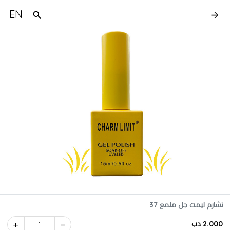
EN
تشارم ليمت جل ملمع 37
2.000 دب
1