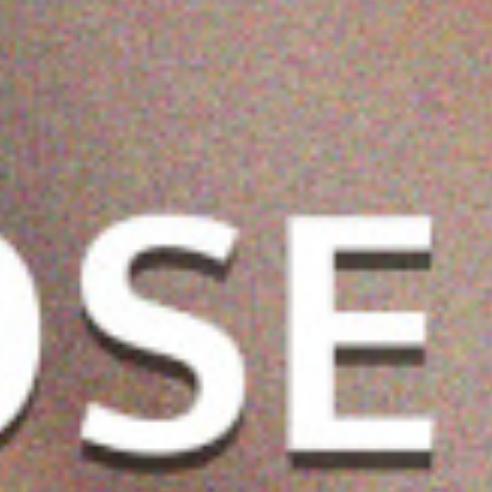
يل الجبل بالنعنا
زيت أفغان لزيادة كثافة
ماي كير علاج الإصلاح
الشعر واطالته ومنع
الفوري بزيت الأرغان 500
ب
2.700 دب
3.250 دب
تساقط الشعر - 200 مل
2.925 دب
مل
0.850 دب
0.765 دب
ضف
اشتر الآن
أضف
اشتر الآن
أضف
اشتر الآن