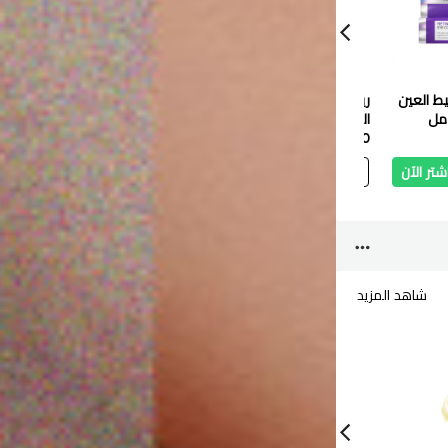
يط العين
ريفولي لوشن الجسم
ريفوييل معزز إصلاح
شامبو ر
الترطيب الفوري - ٢٥٠ مل
وترطيب الشعر - 30 مل
وترطيب الش
4.400 دب
3.850 دب
3.300 دب
شتر الآن
أضف
اشتر الآن
أضف
اشتر الآن
أ
شاهد المزيد