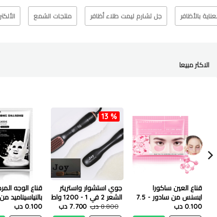
لعناية بالأظافر
جل تشارم ليمت طلاء أظافر
منتجات الشمع
الألكت
الاكثر مبيعا
13 %
قناع العين ساكورا
جوي استشوار واستريتر
قناع الوجه الم
ايسنس من سادور - 7.5
الشعر 2 في 1 - 1200 واط
بالنياسيناميد من 
جم
0.100 دب
8.800 دب
7.700 دب
25 مل
0.100 دب