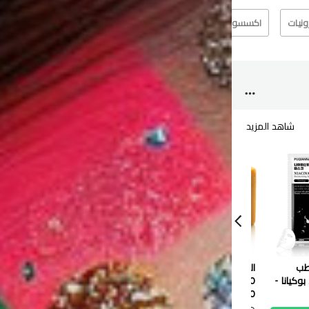
رونيات
اكسسوارت
الآخرين
عطر
شاهد المزيد
شاهد
رطب
الطاووس صابون طبيعي
قناع ترطيب الشفاه بالتوت
بوكيانا -
120 جم
الأزرق من سادور - 8 جرام
0.550 دب
0.100 دب