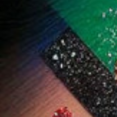
يد الشفاه دريم
جولدن روز بودرة خدود -
جولدن روز بودرة
ليبس من جولدن روز - 1.6
7 غرام - ٠7 تان جلو
مضغوطة بعامل حماية
م 540
5.000 دب
6.400 دب
من الشمس 15 - 12.7
جم - 107 سوفت هاني
ضف
اشتر الآن
أضف
اشتر الآن
أضف
اشتر الآن