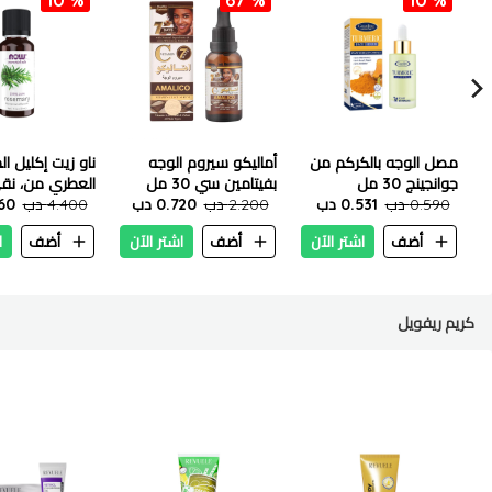
مصل الوجه بالكركم من
أماليكو سيروم الوجه
ناو زيت إكليل ال
جوانجينج 30 مل
بفيتامين سي 30 مل
0.590 دب
0.531 دب
2.200 دب
0.720 دب
- 30 مل
4.400 دب
960
أضف
اشتر الآن
أضف
اشتر الآن
أضف
ا
كريم ريفويل