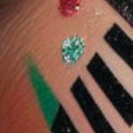
10 %
10 %
م
محدد شفاه -
كريم أساس شيجلام لوك
شيجلام كومبليكشن برو
٥٢
آند جو طويل الأمد 12
كريم أساس غير لامع
1.205 دب
4.844 دب
جرام - ذهبي
4.360 دب
4.687 دب
4.218 دب
يدوم طويلاً وجيد التهوية
30 مل - إيرث
ضف
اشتر الآن
أضف
اشتر الآن
أضف
اشتر الآن