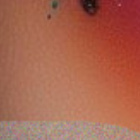
كاموفلاج + مات
ايسينس بيبي جوت بلشر ٤٠
ايسنس جوهر تفتيح
كونسيلر مقاوم للماء 8
سويت & روز
مسحوق الموز 20 بانانا
1.580 دب
1.580 دب
ضف
اشتر الآن
أضف
اشتر الآن
أضف
اشتر الآن
10 %
10 %