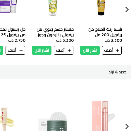
بلسم زيت العلاج من
مقشر جسم رغوي من
جل ريتينول لمح
ريفويل 200 مل
ريفولي بالليمون وجوز
من ريفويل 25 مل
3.300 دب
3.300 دب
الهند ونعناع 200 مل
2.750 دب
أضف
اشتر الآن
أضف
اشتر الآن
أضف
ا
جديد & ترند