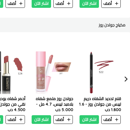
أضف
اشتر الآن
أضف
اشتر الآن
أضف
ا
مكياج جولدن روز
قلم تحديد الشفاه دريم
جولدن روز ملمع شفاه
أحمر شفاه بود
ليبس من جولدن روز - 1.6
بلامبد ليبس، 4.7 مل -
1.800 دب
جرام - رقم 522
رقم 207
5.000 دب
جم - 124
4.500 دب
أضف
اشتر الآن
أضف
اشتر الآن
أضف
ا