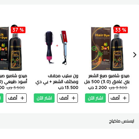
37 %
33 %
ميدو شامبو صبغ الشعر
ون ستيب مجفف
ميدو شامبو صبغ
بني غامق (3.0) 500 مل
ومكثف الشعر + بي دي
3.300 دب
2.200 دب
13.500 دب
برو استريتر العريضالعر
مل
3.500 دب
200
750 درجة
أضف
اشتر الآن
أضف
اشتر الآن
أضف
ا
ايسنس ماكياج