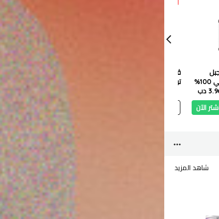
جبل
ڤيبرانت جلمور الريتينول
أماليكو لوشن الجسم
كوبا إكل
العطري من، نقي 100%
تونر للوجه ١٠٠ ملي
فيتامين أ و ب 3 مع
بلسم 480 مل
3. دب
2.200 دب
1.980 دب
2.200 دب
الحلزون والزبان 550 مل
0.900 دب
3.000 د
شتر الآن
أضف
اشتر الآن
أضف
اشتر الآن
أ
شاهد المزيد