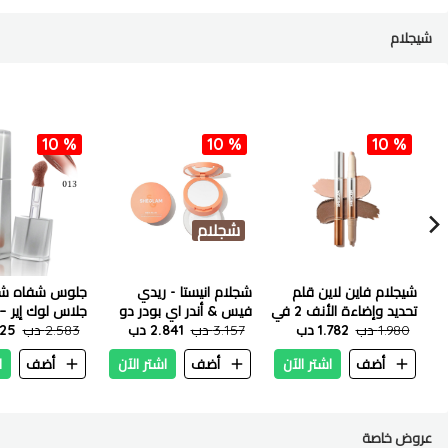
شيجلام
10 %
10 %
10 %
شجلام
شيجلام فاين لاين قلم
شجلام انيستا - ريدي
جلوس شفاه شي
تحديد وإضاءة الأنف 2 في
فيس & أندر اي بودر دو
1 - عنبر
1.980 دب
1.782 دب
3.157 دب
2.841 دب
013 فرنش توست
2.583 دب
.325
أضف
اشتر الآن
أضف
اشتر الآن
أضف
ا
عروض خاصة