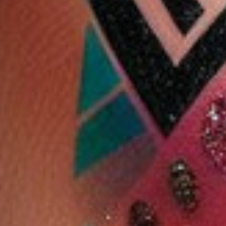
9 %
43 %
ند بيوتيفول
ديسار جل الجسم بزيت
مجموعة العناية بالشعر
 تنعيم الشعر
الكاكاو 200 مل
الفاخرة خالية من سولفات
ب
3.850 دب
2.200 دب
1.250 دب
6.600 دب
6.000 دب
ضف
اشتر الآن
أضف
اشتر الآن
أضف
اشتر الآن