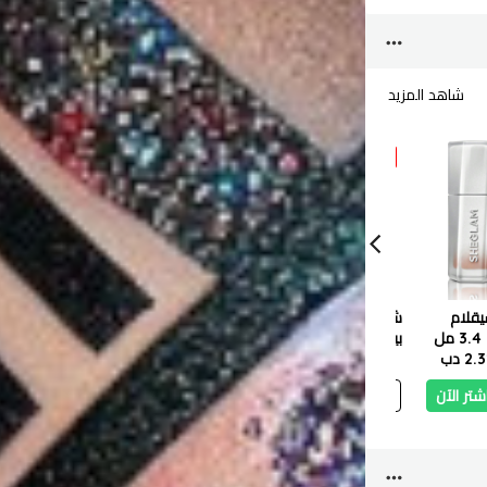
شاهد المزيد
10 %
10 %
10 %
شجلام
شجلام
شجلا
قلام
شجلام هايلايتر سائل -
شجلام محدد شفاه -
شجلام 
جلاس لوك إير – 3.4 مل
بيليني برونشي ٥.٢ مل
ميستي روز - ٥٢٢
موجاڤي - ٦
2 دب
2.487 دب
2.238 دب
1.339 دب
1.205 دب
1.339 دب
شتر الآن
أضف
اشتر الآن
أضف
اشتر الآن
أ