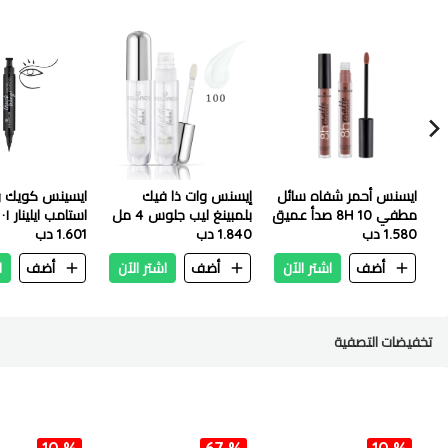
ايسنس أحمر شفاه سائل
إيسنس وات ذا فيك
ايسينس كويك و
مطفي 8H 10 صدأ عميق
بلمبينغ ليب جلوس 4 مل
استامب ايلينار ٠١ بلاك
1.580 دب
– 100 شير جينيوس
1.840 دب
1.601 دب
أضف
اشتر الآن
أضف
اشتر الآن
أضف
ا
تخفيضات التصفية
10 %
67 %
10 %