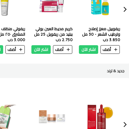
ريفوييل معزز إصلاح
كريم محيط العين بولي
ريفولي منظف 
وترطيب الشعر - 30 مل
ببتيد من ريفويل 25 مل
المشرق ٢٥٠ مل
3.850 دب
2.750 دب
3.000 دب
أضف
اشتر الآن
أضف
اشتر الآن
أضف
ا
جديد & ترند