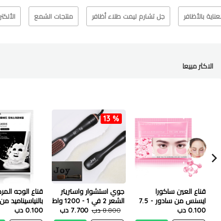
لعناية بالأظافر
جل تشارم ليمت طلاء أظافر
منتجات الشمع
الألكت
الاكثر مبيعا
13 %
قناع العين ساكورا
جوي استشوار واستريتر
قناع الوجه الم
ايسنس من سادور - 7.5
الشعر 2 في 1 - 1200 واط
بالنياسيناميد من 
جم
0.100 دب
8.800 دب
7.700 دب
25 مل
0.100 دب