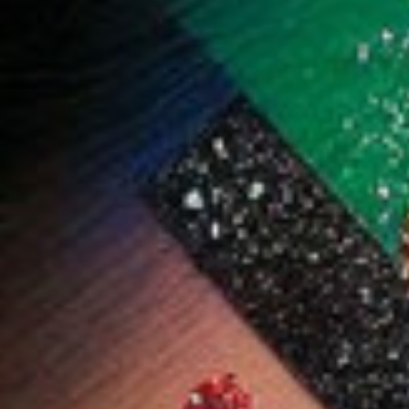
م آيز من جولدن
جولدن روز طلاء أظافر
قلم تحديد الشفاه دريم
كولور إكسبيرت 10.2 مل
ليبس من جولدن روز - 1.6
-56
1.000 دب
1.800 دب
جرام - رقم 541
ضف
اشتر الآن
أضف
اشتر الآن
أضف
اشتر الآن