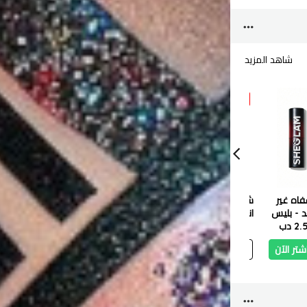
شاهد المزيد
10 %
10 %
10 %
شجلام
شجلام
فاه غير
شيجلام برو - فيشيون
شجلام برايمر ترطيب ٢٠ ج
هايلايتر
د - بليس
انجليد بروش & ديب -
- بابي بينك
2 دب
2.200 دب
شوكوليتي
1.980 دب
3.730 دب
3.357 دب
2.871 دب
حلقات 
شتر الآن
أضف
اشتر الآن
أضف
اشتر الآن
أ