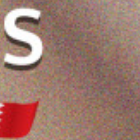
الجسم المضيء
كريم ريفويل سيراميد
كريم ريڤويل لمحيط
200 مل
لتنعيم القدمين 80 مل
العين مضاد للتجاعيد 15
3.300 دب
مل
2.750 دب
ضف
اشتر الآن
أضف
اشتر الآن
أضف
اشتر الآن