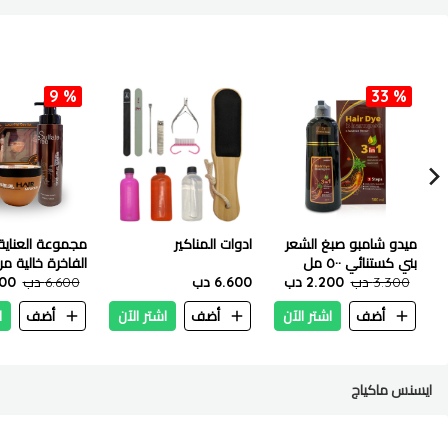
9 %
33 %
ميدو شامبو صبغ الشعر
ادوات المناكير
مجموعة العناية
بني كستنائي ٥٠٠ مل
الفاخرة خالية 
3.300 دب
2.200 دب
6.600 دب
6.600 دب
.000
أضف
اشتر الآن
أضف
اشتر الآن
أضف
ا
ايسنس ماكياج