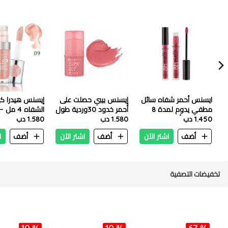
ايسنس أحمر شفاه سائل
إيسنس بيبي حصلت على
إيسنس هيدرا ك
مطفي يدوم لمدة 8
أحمر خدود 30وردية طول
1.450 دب
ساعات 07 أحمر كلاسيكي
اليوم
1.580 دب
1.580 دب
كوكي سباركل
أضف
اشتر الآن
أضف
اشتر الآن
أضف
ا
تخفيضات التصفية
10 %
10 %
67 %