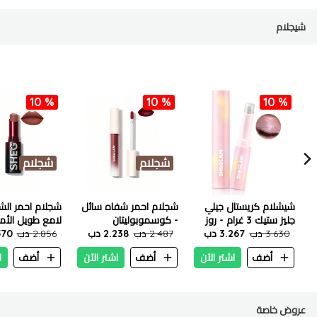
شيجلام
10 %
10 %
10 %
شجلام
شجلام
شيشلام كريستال جيلي
شجلام احمر شفاه سائل
شجلام احمر الش
جليز ستيك 3 غرام - روز
- كوسموبوليتان
لامع طويل الأم
جيم
3.630 دب
3.267 دب
2.487 دب
2.238 دب
2.856 دب
.570
أضف
اشتر الآن
أضف
اشتر الآن
أضف
ا
عروض خاصة