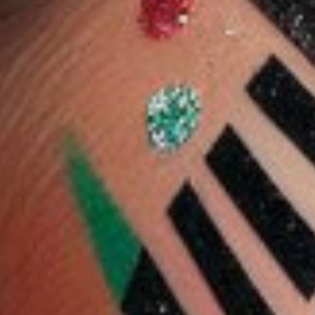
10 %
10 %
شجلام
 ستيك باتري بْلينغ
شيجلام ايشادو باليت -
شيجلام هيدرا جيلي
من شيجلام 6 غرام - 21
هويد ان نودي
بوكيت ليب جام 3.5 جرام
ذهبية
2.584 دب
3.635 دب
3.271 دب
2.583 دب
- فراولة سبلاش
2.325 دب
ضف
اشتر الآن
أضف
اشتر الآن
أضف
اشتر الآن