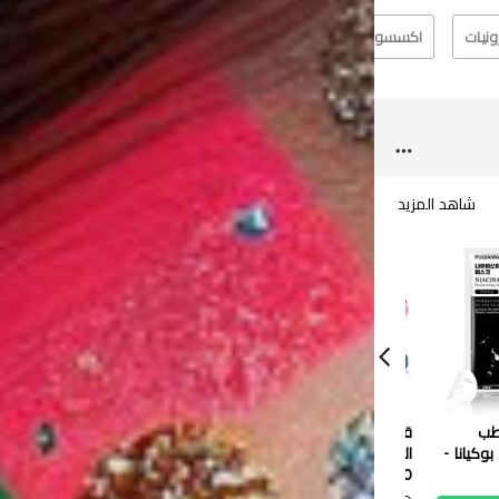
رونيات
اكسسوارت
الآخرين
عطر
شاهد المزيد
شاهد
رطب
قناع ترطيب الشفاه بالتوت
قناع سادور كافيار
بوكيانا -
الأزرق من سادور - 8 جرام
المغذي للعين - 7.5 جرام
0.100 دب
0.100 دب