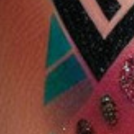
مكواة فرد الشعر B&D-
مكواة فرد الشعر
ون ستيب مجفف
الاحترافية B&D واسعة
ومكثف الشعر + بي دي
دب
8.800 دب
14.200 دب
750 فهرنهايت + مكواة
13.500 دب
برو استريتر العريضالعر
تجعيد روزيا
750 درجة
ضف
اشتر الآن
أضف
اشتر الآن
أضف
اشتر الآن