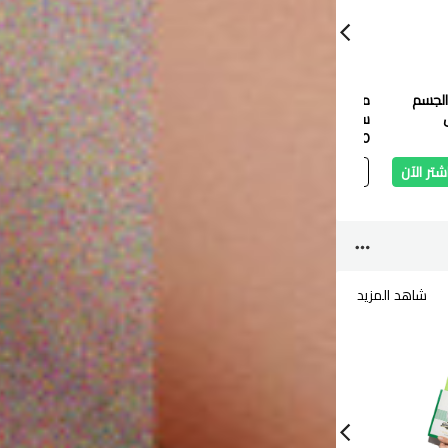
الجسم
مقشر الوجه الجليكوليك
رغوة تنظيف الهواء من
سيروم 
سهل التقشير من ريفويل
ريفويل بعصير الخيار 150
من ريفيول 
80 مل
2.750 دب
مل
3.850 دب
4.400 دب
شتر الآن
أضف
اشتر الآن
أضف
اشتر الآن
أ
شاهد المزيد