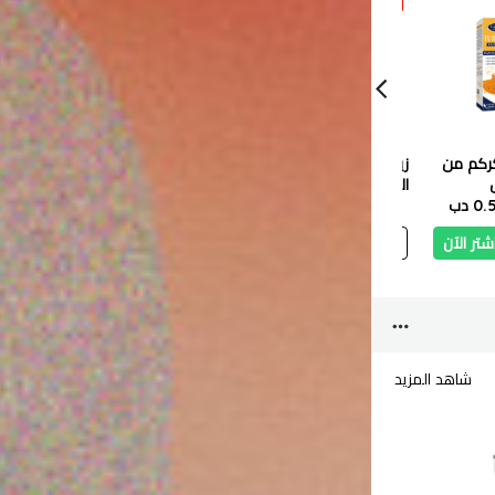
شاهد
كركم من
زيت أفغان لزيادة كثافة
ماي كير علاج الإصلاح
الشعر واطالته ومنع
الفوري بزيت الأرغان 500
0 دب
3.250 دب
تساقط الشعر - 200 مل
2.925 دب
مل
0.850 دب
0.765 دب
شتر الآن
أضف
اشتر الآن
أضف
اشتر الآن
شاهد المزيد