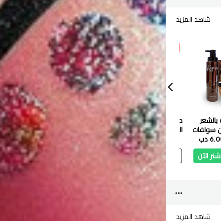
شاهد المزيد
33 %
17 %
43 %
 بالشعر
ديسار جل الجسم بزيت
بي دي برو فرشاة
من سولفات
الكاكاو 200 مل
لتجفيف الشعر وتكثيفه
Pro عريضة 750f
6 دب
2.200 دب
1.250 دب
1200 واط
12.000 دب
9.900 دب
13.200 
شتر الآن
أضف
اشتر الآن
أضف
اشتر الآن
أ
شاهد المزيد