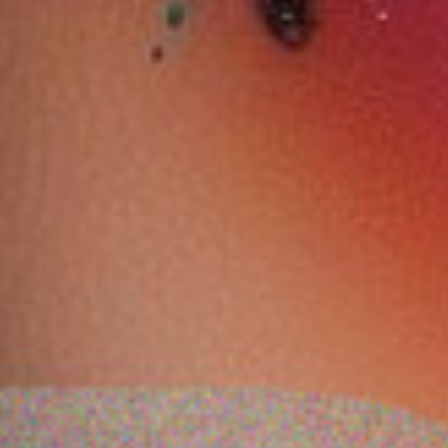
باوت لاين سوفت
ايسينس ٨ ه مات
ايسينس وندر فول بريمر
لم تحديد الشفاه
كومفورت ليبلينر ١٠ ذا
٥ في ١ - ١٠ ليت ميديوم
0.62 جم – 02 بينكي
0.950 دب
برفيكت شادي
٣٠ ملي
2.100 دب
ضف
اشتر الآن
أضف
اشتر الآن
أضف
اشتر الآن