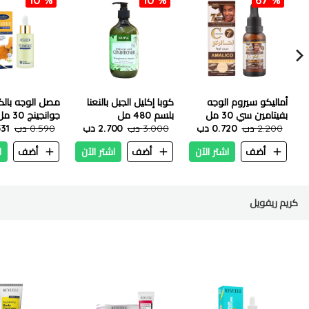
أماليكو سيروم الوجه
كوبا إكليل الجبل بالنعنا
مصل الوجه بال
بفيتامين سي 30 مل
بلسم 480 مل
جوانجينج 30 مل
2.200 دب
0.720 دب
3.000 دب
2.700 دب
0.590 دب
.531
أضف
اشتر الآن
أضف
اشتر الآن
أضف
ا
كريم ريفويل