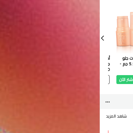
ت جلو
أحمر شفاه إيسنس أكوا
ايسنس قلم كريم
إيسنس 
هايلايتر ستيك 5.5 جم -
جيلي متغير اللون 2.8 غرام
اساس-180
1.700 دب
2.500 دب
بليز
1.580 دب
شتر الآن
أضف
اشتر الآن
أضف
اشتر الآن
أ
شاهد المزيد
10 %
10 %
10 %