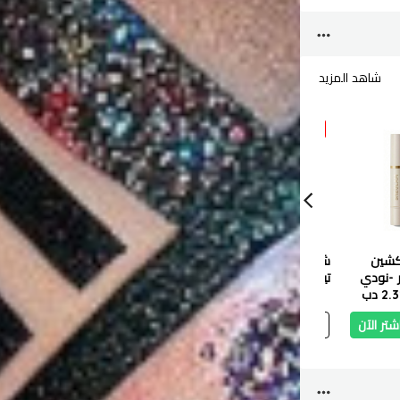
شاهد المزيد
10 %
10 %
10 %
شجلام
شجلا
كشين
شجلام احمر شفاه ليب
هايلايتر ستيك باتري بْلينغ
شجلام ا
 -نودي
تينت - بيبي فيس
من شيجلام 6 غرام - 21
لامع طو
2 دب
2.487 دب
2.238 دب
2.871 دب
حلقات ذهبية
2.584 دب
2.473 دب
شيريشي
شتر الآن
أضف
اشتر الآن
أضف
اشتر الآن
أ