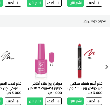
أضف
اشتر الآن
أضف
اشتر الآن
أضف
ا
مكياج جولدن روز
قلم أحمر شفاه مطفي
جولدن روز طلاء أظافر
قلم تحديد العيون
من جولدن روز - 3.5 جم -
كولور إكسبيرت 10.2 مل
سموكي من جول
رقم 06
3.600 دب
-17
1.000 دب
1.6 جرام - أسود غامق
3.000 دب
أضف
اشتر الآن
أضف
اشتر الآن
أضف
ا