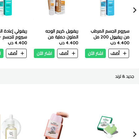
سيروم الجسم المرطب
ريفويل كريم الوجه
ريفولي إعادة ا
من ريفيول 200 مل
الملون حماية من
سيروم للجسم - ٢٠٠ مل
4.400 دب
4.400 دب
الشمس- ذهبي، SPF
4.400 دب
50+ 50 مل
أضف
اشتر الآن
أضف
اشتر الآن
أضف
ا
جديد & ترند