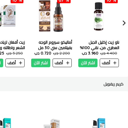
ناو زيت إكليل الجبل
أماليكو سيروم الوجه
زيت أفغان لزياد
العطري من، نقي 100%
بفيتامين سي 30 مل
الشعر واطالته و
- 30 مل
4.400 دب
3.960 دب
2.200 دب
0.720 دب
3.250 دب
تساقط الشعر - 200 مل
.925
أضف
اشتر الآن
أضف
اشتر الآن
أضف
ا
كريم ريفويل