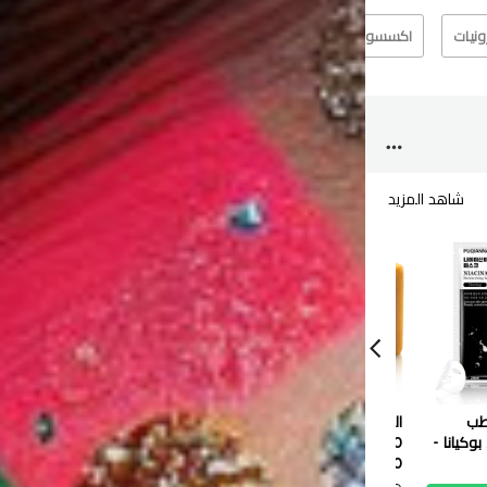
رونيات
اكسسوارت
الآخرين
عطر
شاهد المزيد
شاهد
رطب
الطاووس صابون طبيعي
قناع ترطيب الشفاه بالتوت
بوكيانا -
120 جم
الأزرق من سادور - 8 جرام
0.550 دب
0.100 دب