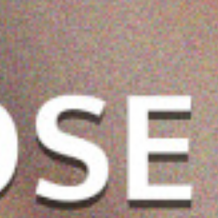
 علاج الإصلاح
ڤيبرانت جلمور الريتينول
أماليكو لوشن الجسم
الفوري بزيت الأرغان 500
تونر للوجه ١٠٠ ملي
فيتامين أ و ب 3 مع
0.765 دب
2.200 دب
1.980 دب
2.200 دب
الحلزون والزبان 550 مل
0.900 دب
ضف
اشتر الآن
أضف
اشتر الآن
أضف
اشتر الآن