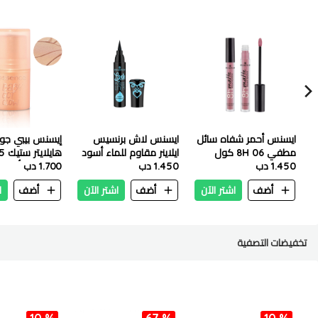
ايسنس أحمر شفاه سائل
ايسنس لاش برنسيس
إيسنس بيبي جو
مطفي 8H 06 كول
ايلاينر مقاوم للماء أسود
موف
1.450 دب
٣مل
1.450 دب
10 جولدن أورا
1.700 دب
أضف
اشتر الآن
أضف
اشتر الآن
أضف
ا
تخفيضات التصفية
10 %
67 %
10 %