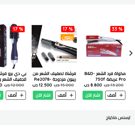
17 %
17 %
33 %
ريبون
مكواة فرد الشعر B&D-
فرشاة تصفيف الشعر من
بي دي برو فرش
Pro عريضة 750f
ريبون مزدوجة Re2078-
لتجفيف الشعر و
13.200 دب
8.800 دب
2
15.000 دب
12.500 دب
1200 واط
12.000 دب
00
أضف
اشتر الآن
أضف
اشتر الآن
أضف
ا
ايسنس ماكياج