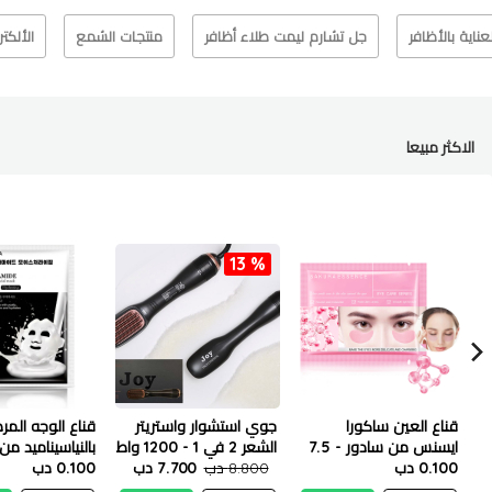
لعناية بالأظافر
جل تشارم ليمت طلاء أظافر
منتجات الشمع
الألكت
الاكثر مبيعا
13 %
قناع العين ساكورا
جوي استشوار واستريتر
قناع الوجه الم
ايسنس من سادور - 7.5
الشعر 2 في 1 - 1200 واط
بالنياسيناميد من 
جم
0.100 دب
8.800 دب
7.700 دب
25 مل
0.100 دب