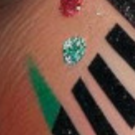
10 %
10 %
م
حمر الشفاه غير
شيجلام أحمر شفاه ميرور
أحمر شفاه شيجلام
يل الأمد -
كيس عالي اللمعان - أ
دينامات ماط بقاء طويل
 يو
2.226 دب
3.038 دب
بولد بلاان - 2.9 غرام
2.734 دب
2.7 جم - إنكور إنرجي
3.157 دب
2.841 دب
ضف
اشتر الآن
أضف
اشتر الآن
أضف
اشتر الآن