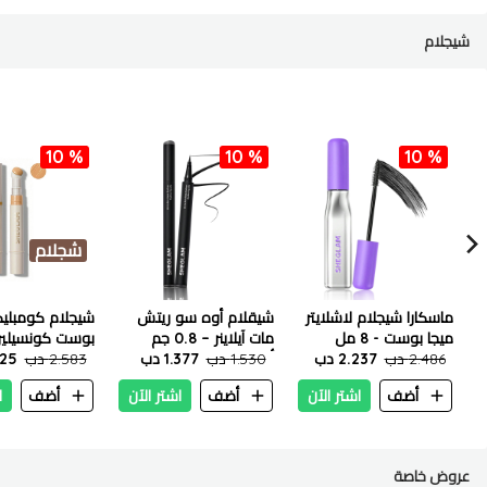
شيجلام
10 %
10 %
10 %
شجلام
ماسكارا شيجلام لاشلايتر
شيقلام أوه سو ريتش
شيجلام كومبلي
ميجا بوست - 8 مل
مات آيلاينر – 0.8 جم
بوست كونسيلير
2.486 دب
2.237 دب
أسود
1.530 دب
1.377 دب
٤.٥ ج
2.583 دب
.325
أضف
اشتر الآن
أضف
اشتر الآن
أضف
ا
عروض خاصة