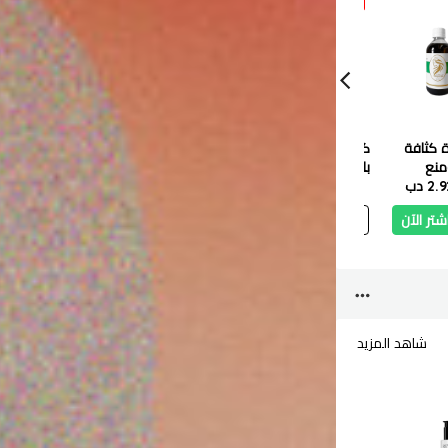
ة كثافة
كوبا إكليل الجبل بالنعنا
مصل الوجه بالكركم من
ماي كير
منع
بلسم 480 مل
جوانجينج 30 مل
2 دب
3.000 دب
2.700 دب
0.590 دب
0.531 دب
مل
0.850 دب
شتر الآن
أضف
اشتر الآن
أضف
اشتر الآن
أ
شاهد المزيد