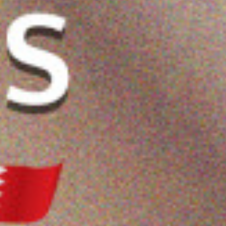
بلسم إصلاح
ريفولي لوشن لجميع
سيروم الجسم المضيء
٢ مل
انواع بشرة - ٢٥٠ مل
من ريفيول 200 مل
4.400 دب
4.400 دب
ضف
اشتر الآن
أضف
اشتر الآن
أضف
اشتر الآن