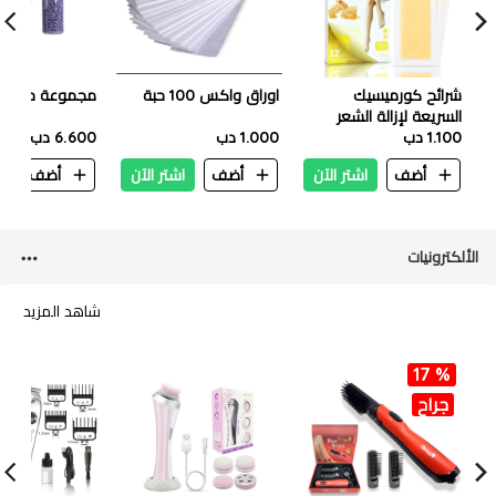
شرائح كورميسيك
اوراق واكس 100 حبة
مجموعة حزمة ا
السريعة لإزالة الشعر
1.100 دب
بالشمع 12 قطعة -
1.000 دب
6.600 دب
العسل
أضف
اشتر الآن
أضف
اشتر الآن
أضف
ا
الألكترونيات
شاهد المزيد
17 %
جراح