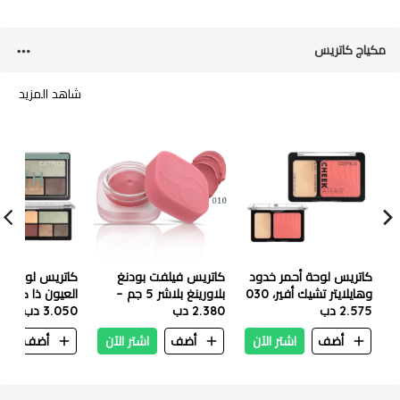
مكياج كاتريس
شاهد المزيد
كاتريس لوحة أحمر خدود
كاتريس فيلفت بودنغ
كاتريس لوحة ظ
وهايلايتر تشيك أفير، 030
بلاورينغ بلاشر 5 جم –
العيون ذا كوزي 
2.575 دب
هوت بيتش سامر
010 راسبيري فدج
2.380 دب
3.050 دب
أضف
اشتر الآن
أضف
اشتر الآن
أضف
ا