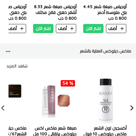
أوجياس صبغة شعر 4.45
أوجياس صبغة شعر 8.33
بني متوسط ​​أحمر
أشقر ذهبي فاتح مكثف
بني ذهبي فاتح 100 مل
0.800 دب
ماهوجني 100 مل
100 مل
0.800 دب
0.800 دب
أضف
اشتر الآن
أضف
اشتر الآن
أضف
ا
ماكس ديلوكس العناية بالشعر
شاهد المزيد
54 %
أكسجين لون الشعر
صبغة شعر ماكس اكس
ماكس ديلوكس
ماكس ديلوكس 10 فول
ديلوكس برتقالي 100 مل
الشعر/67