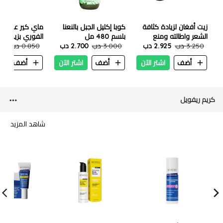
زيت أفغان لزيادة كثافة
كوبا إكليل الجبل بالنعنا
ماي كير علاج ال
الشعر واطالته ومنع
بلسم 480 مل
3.250 دب
تساقط الشعر - 200 مل
2.925 دب
3.000 دب
2.700 دب
مل
0.850 دب
765
أضف
اشتر الآن
أضف
اشتر الآن
أضف
ا
كريم ريفويل
شاهد المزيد