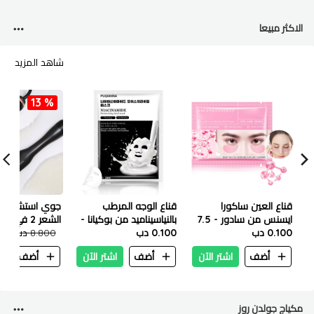
الاكثر مبيعا
شاهد المزيد
13 %
قناع العين ساكورا
قناع الوجه المرطب
جوي استشوار وا
ايسنس من سادور - 7.5
بالنياسيناميد من بوكيانا -
الشعر 2 في 1 - 1200 واط
جم
0.100 دب
25 مل
0.100 دب
8.800 دب
700
أضف
اشتر الآن
أضف
اشتر الآن
أضف
ا
مكياج جولدن روز