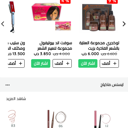
4 %
9 %
لوكجري مجموعة العناية
سوفت اند بيوتيفول
ون ستيب مجف
بالشعر الفاخرة بزيت
مجموعة تنعيم الشعر
ومكثف الشعر 
الأرجان
6.600 دب
6.000 دب
سوبر - 1 عبوة
4.000 دب
3.850 دب
13.500 دب
برو استريتر العر
750 درجة
أضف
اشتر الآن
أضف
اشتر الآن
أضف
ا
ايسنس ماكياج
شاهد المزيد