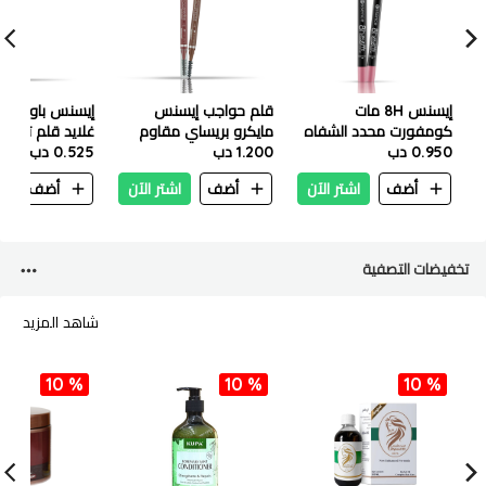
إيسنس 8H مات
قلم حواجب إيسنس
إيسنس باوت لا
كومفورت محدد الشفاه
مايكرو بريساي مقاوم
غلايد قلم تحديد
0.3 جم – 12 كوشن توك
0.950 دب
1.200 دب
للماء 0.05 جرام - 06
0.62 جم – 03 بير أفير
0.525 دب
دارك براون
أضف
اشتر الآن
أضف
اشتر الآن
أضف
ا
تخفيضات التصفية
شاهد المزيد
10 %
10 %
10 %