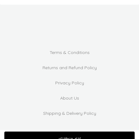
Terms & Conditions
Returns and Refund Policy
Privacy Policy
About Us
Shipping & Delivery Policy
اختر منطقتك