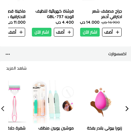
جراح مصفف شعر
فرشاة كهربائية لتنظيف
ماكينة قص الش
احترافي أحمر
الوجه GBL-737
الاحترافية من دن
16.900 دب
14.000 دب
4.400 دب
11.000 دب
RF 1983
أضف
اشتر الآن
أضف
اشتر الآن
أضف
ا
اكسسوارت
شاهد المزيد
زنورا بيوتي بلندر بفخة
موشين يوبين منظف ​​
شفرة حلاقة دو