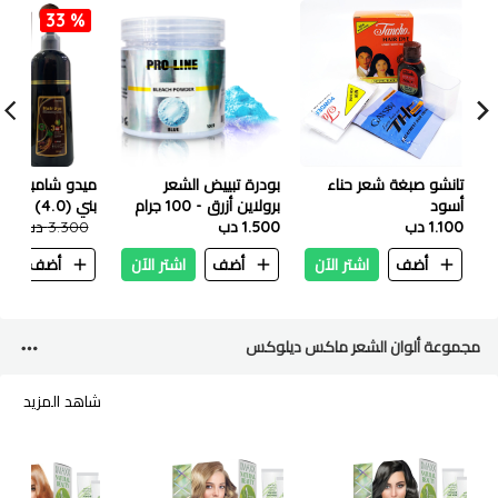
33 %
تانشو صبغة شعر حناء
بودرة تبييض الشعر
ميدو شامبو صبغ
أسود
برولاين أزرق - 100 جرام
بني (4.0) 500 مل
1.100 دب
1.500 دب
3.300 دب
200
أضف
اشتر الآن
أضف
اشتر الآن
أضف
ا
مجموعة ألوان الشعر ماكس ديلوكس
شاهد المزيد