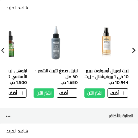
شاهد المزيد
زيت لوريال أبسولوت ريبير
لانيل صمغ تثبيت الشعر -
ايلوهي زيت إكلي
10 في 1 بروفيشنال - زيت
60 مل
الأساسي 30 مل
10.944 دب
جنين القمح - 90 مل
1.650 دب
1.500 دب
أضف
اشتر الآن
أضف
اشتر الآن
أضف
ا
العناية بالأظافر
شاهد المزيد