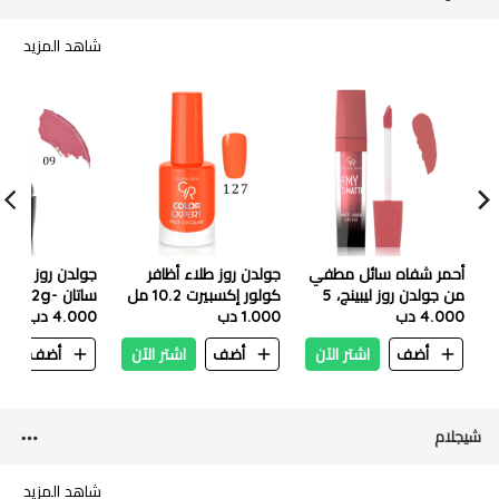
شاهد المزيد
أحمر شفاه سائل مطفي
جولدن روز طلاء أظافر
جولدن روز أحمر
من جولدن روز ليبينج، 5
كولور إكسبيرت 10.2 مل
ساتان -4.2g - رقم 09
مل - 16
4.000 دب
- 127
1.000 دب
4.000 دب
أضف
اشتر الآن
أضف
اشتر الآن
أضف
ا
شيجلام
شاهد المزيد