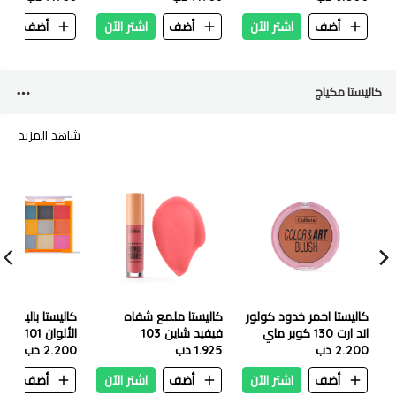
SPF50+ PA++++ 50
أضف
اشتر الآن
أضف
اشتر الآن
أضف
ا
مل
كاليستا مكياج
شاهد المزيد
كاليستا احمر خدود كولور
كاليستا ملمع شفاه
كاليستا باليت م
اند ارت 130 كوبر ماي
فيفيد شاين 103
الألوان 01
واي
2.200 دب
1.925 دب
شوجرلاند بيري
النار
2.200 دب
أضف
اشتر الآن
أضف
اشتر الآن
أضف
ا