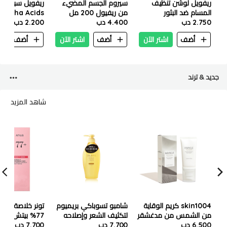
ريفويل لوشن تنظيف
سيروم الجسم المضيء
المسام ضد البثور
من ريفيول 200 مل
2.750 دب
والرؤوس السوداء 200
4.400 دب
2.200 دب
الاخضر- 25ml
مل
أضف
اشتر الآن
أضف
اشتر الآن
أضف
ا
جديد & ترند
شاهد المزيد
skin1004 كريم الوقاية
شامبو تسوباكي بريميوم
تونر خلاصة النيا
من الشمس من مدغشقر
لتكثيف الشعر وإصلاحه
77% بيتش من ا
6.500 دب
سينتيلا تون لتفتيح البشرة
450 مل
7.700 دب
250 مل
7.700 دب