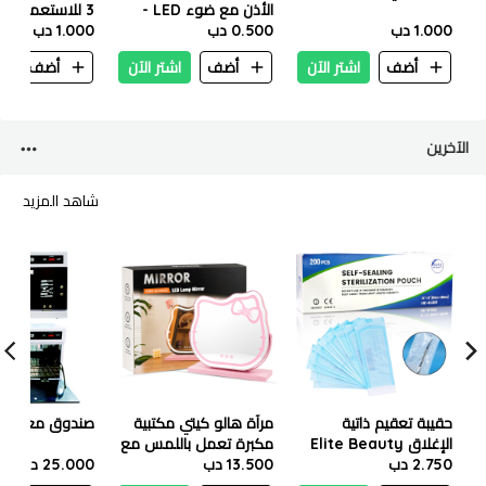
الأذن مع ضوء LED -
3 للاستعمال م
1.000 دب
0.500 دب
قطعتين - K-180
1.000 دب
– عبوة 4 قطع - 1972
أضف
اشتر الآن
أضف
اشتر الآن
أضف
ا
الآخرين
شاهد المزيد
حقيبة تعقيم ذاتية
مرآة هالو كيتي مكتبية
صندوق معقم ل
الإغلاق Elite Beauty
مكبرة تعمل باللمس مع
2.750 دب
90x260 مم 200 قطعة
إضاءة LED - JX-514
13.500 دب
25.000 دب