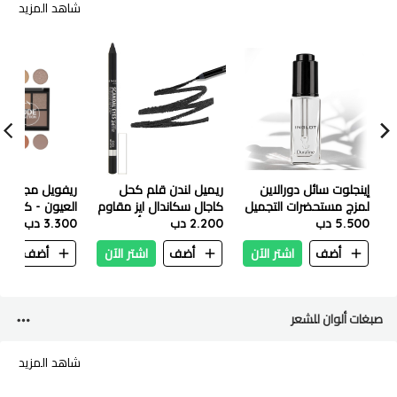
شاهد المزيد
إينجلوت سائل دورالاين
ريميل لندن قلم كحل
ريفويل مجموعة
لمزج مستحضرات التجميل
كاجال سكاندال ايز مقاوم
العيون - كلاسي
9 مل
5.500 دب
للماء 1.3 غ 001 أسود
2.200 دب
3.300 دب
أضف
اشتر الآن
أضف
اشتر الآن
أضف
ا
صبغات ألوان للشعر
شاهد المزيد