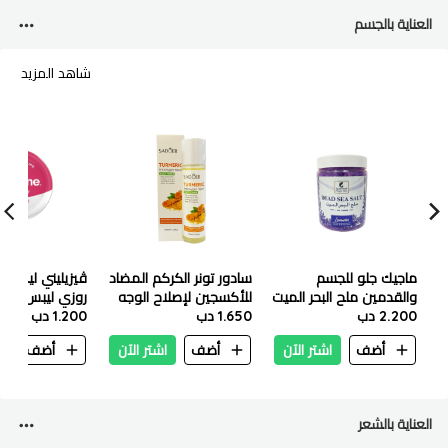
العناية بالجسم
شاهد المزيد
ماجيك جلو للجسم
سادور تونر الكركم المضاد
ڤيزيليني ليب سي
والقدمين ملح البحر الميت
للأكسجين لإصلاح الوجه
روزي ليبس ٢٠ ج
2.200 دب
باللافندر 1.2 كجم
150 مل
1.650 دب
1.200 دب
أضف
اشتر الآن
أضف
اشتر الآن
أضف
ا
العناية بالشعر