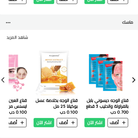
ماسك
شاهد المزيد
قناع الوجه ديسوني بابل
قناع الوجه بخلاصة عسل
قناع العين ساكو
بالفراولة والحليب 3 قطع
بوكيانا 25 مل
0.700 دب
0.100 دب
جم
0.100 دب
أضف
اشتر الآن
أضف
اشتر الآن
أضف
ا