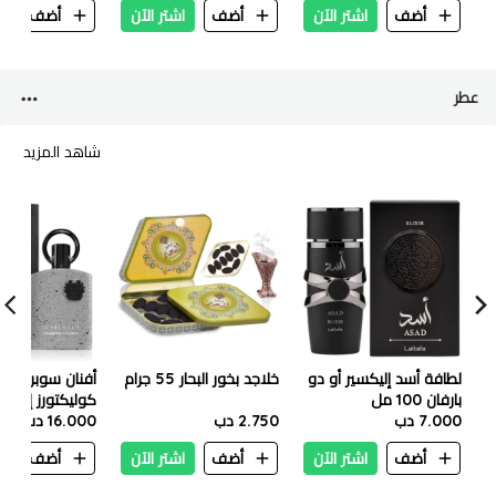
أضف
اشتر الآن
أضف
اشتر الآن
أضف
ا
عطر
شاهد المزيد
لطافة أسد إليكسير أو دو
خلاجد بخور البحار 55 جرام
أفنان سوبريما
بارفان 100 مل
كوليكتورز إديشن
7.000 دب
2.750 دب
16.000 دب
بارفيوم 100 مل
أضف
اشتر الآن
أضف
اشتر الآن
أضف
ا