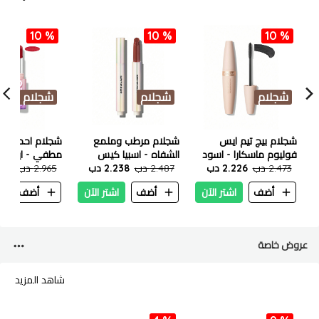
10 %
10 %
10 %
شجلام
شجلام
شجلام
شجلام بيج تيم ايس
شجلام مرطب وملمع
شجلام احمر شف
فوليوم ماسكارا - اسود
الشفاه - اسبيا كيس
مطفي - ايتس 
٩.٥ مل
2.473 دب
2.226 دب
2.487 دب
2.238 دب
جاتس
2.965 دب
.668
أضف
اشتر الآن
أضف
اشتر الآن
أضف
ا
عروض خاصة
شاهد المزيد