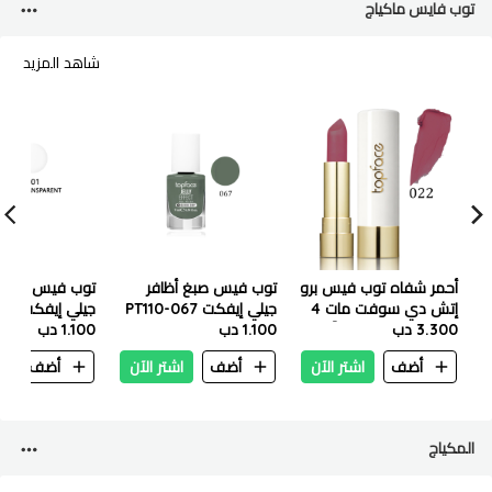
توب فايس ماكياج
شاهد المزيد
أحمر شفاه توب فيس برو
توب فيس صبغ أظافر
إتش دي سوفت مات 4
جيلي إيفكت PT110-067
جيلي إ
غرام - PT158-022 آيدول
3.300 دب
1.100 دب
1.100 دب
PT110-001
أضف
اشتر الآن
أضف
اشتر الآن
أضف
ا
المكياج