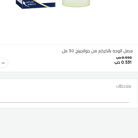
مصل الوجه بالكركم من جوانجينج 30 مل
0.590 دب
0.531 دب
ملاحظات