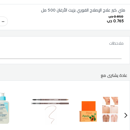
ماي كير علاج الإصلاح الفوري بزيت الأرغان 500 مل
0.850 دب
0.765 دب
ملاحظات
عادة يشترى مع