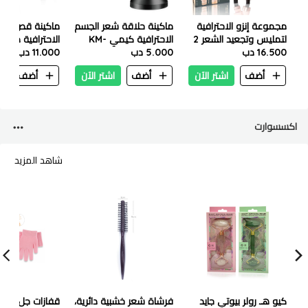
مجموعة إنزو الاحترافية
ماكينة حلاقة شعر الجسم
ماكينة قص الش
لتمليس وتجعيد الشعر 2
الاحترافية كيمي KM-
الاحترافية من دن
في 1 - EN 3314
16.500 دب
1838
5.000 دب
11.000 دب
RF 1983
أضف
اشتر الآن
أضف
اشتر الآن
أضف
ا
اكسسوارت
شاهد المزيد
كيو هـ رولر بيوتي جايد
فرشاة شعر خشبية دائرية،
قفازات جل سبا ق