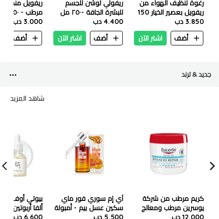
رغوة تنظيف الهواء من
ريفولي لوشن للجسم
ريفويل منظف ا
ريفويل بعصير الخيار 150
للبشرة الجافة -٢٥٠ مل
مرطب - ٢٥٠ مل
مل
3.850 دب
4.400 دب
3.000 دب
أضف
اشتر الآن
أضف
اشتر الآن
أضف
ا
جديد & ترند
شاهد المزيد
كريم مرطب من شركة
آي إم سوري فور ماي
بيوتي أوف جوسي
يوسرين مرطب ومعالج
سكين عسل بيم - أمبولة
ألفا أربوتين - 
12.000 دب
ومقشر للبشرة مخصص
30مل
5.500 دب
30 مل
6.600 دب