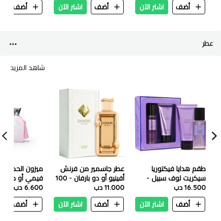
أضف
اشتر الآن
أضف
اشتر الآن
أضف
ا
9 led- 36.8 x 31cm
عطر
شاهد المزيد
طقم هدايا فيكتوريا
عطر جاسمير من فرنش
ميزون الحمراء دل
سيكريت لوف سبيل -
أفينيو أو دو بارفان - 100
16.500 دب
بخاخ جسم 75 مل +
مل
11.000 دب
مل
6.600 دب
لوشن جسم 75 مل
أضف
اشتر الآن
أضف
اشتر الآن
أضف
ا