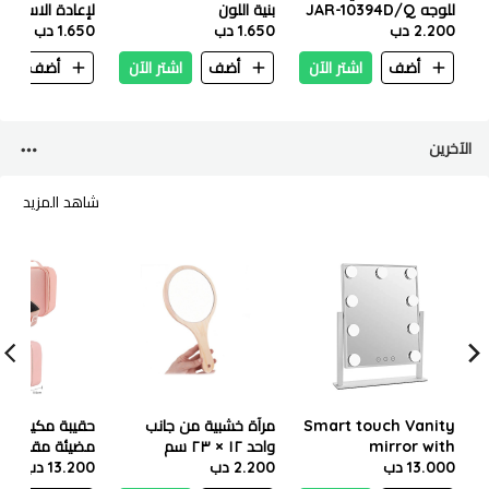
للوجه JAR-10394D/Q
بنية اللون
لإعادة الاستخدا
2.200 دب
1.650 دب
1.650 دب
أضف
اشتر الآن
أضف
اشتر الآن
أضف
ا
الآخرين
شاهد المزيد
Smart touch Vanity
مرآة خشبية من جانب
حقيبة مكياج مع
mirror with
واحد ١٢ × ٢٣ سم
13.000 دب
dimmable LED lights
2.200 دب
13.200 دب
إنش لون بينك
With Rechargeable