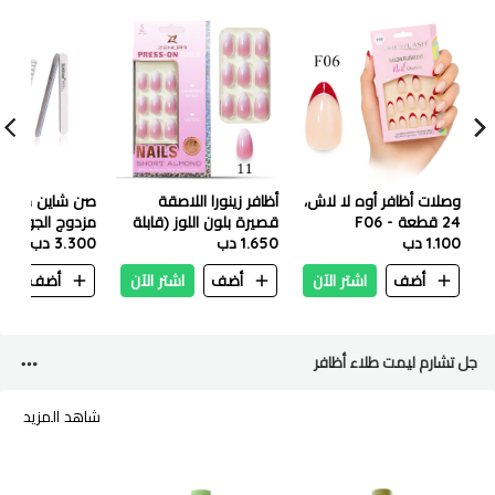
وصلات أظافر أوه لا لاش،
أظافر زينورا اللاصقة
صن شاين مبرد أ
24 قطعة - F06
قصيرة بلون اللوز (قابلة
مزدوج الجوانب 
1.100 دب
1.650 دب
لإعادة الاستخدام) 32
3.300 دب
من 25 قطعة -
قطعة - 11
(120/180)
أضف
اشتر الآن
أضف
اشتر الآن
أضف
ا
جل تشارم ليمت طلاء أظافر
شاهد المزيد