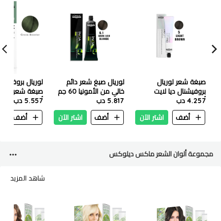
صبغة شعر لوريال
لوريال صبغ شعر دائم
لوريال بروفيشنا
بروفيشنال ديا لايت
خالي من الأمونيا 60 جم
صب
4.257 دب
أسيديك غلوس كولور - 5
-6.1 اشقر داكن
5.817 دب
أخضر
5.557 دب
بني فاتح (50 مل)
أضف
اشتر الآن
أضف
اشتر الآن
أضف
ا
مجموعة ألوان الشعر ماكس ديلوكس
شاهد المزيد