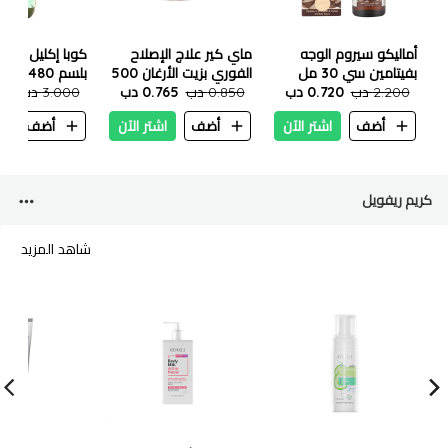
أماليكو سيروم الوجه
ماي كير علاج الإصلاح
كوبا إكليل الجبل 
بفيتامين سي 30 مل
الفوري بزيت الأرغان 500
بلسم 480 مل
2.200 دب
0.720 دب
مل
0.850 دب
0.765 دب
3.000 دب
700
أضف
اشتر الآن
أضف
اشتر الآن
أضف
ا
كريم ريفويل
شاهد المزيد