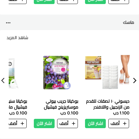
ماسك
شاهد المزيد
ديسوني ١٠ لصقات للقدم
بوكيانا جريب بيوتي
بوكيانا سنيل مو
من الزنجبيل واللافندر
موستريزينج فيشيال
فيشيال ماسك ٢٥ ملي
1.100 دب
0.100 دب
ماسك ٢٥ ملي
0.100 دب
أضف
اشتر الآن
أضف
اشتر الآن
أضف
ا