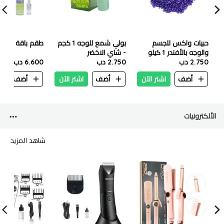
حبيات واكس للجسم
بولي شمع للوجه 1 كجم
طقم باقة الواك
والوجه بالأفندر 1 كيلو
- شاي الاخضر
2.750 دب
2.750 دب
6.600 دب
أضف
اشتر الآن
أضف
اشتر الآن
أضف
ا
الألكترونيات
شاهد المزيد