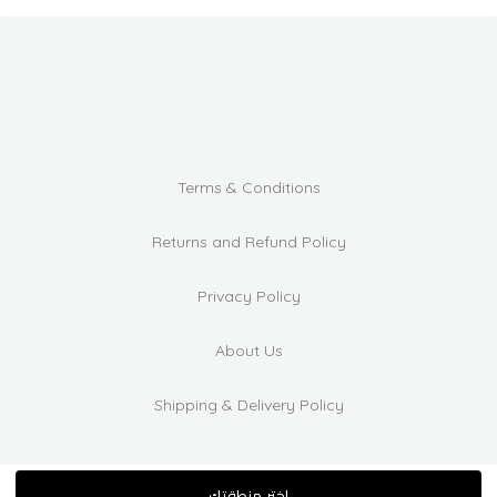
Terms & Conditions
Returns and Refund Policy
Privacy Policy
About Us
Shipping & Delivery Policy
اختر منطقتك