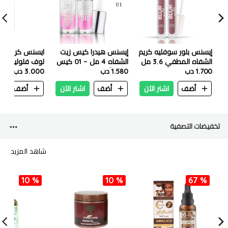
إيسنس بلور سوفليه كريم
إيسنس هيدرا كيس زيت
ايسنس كريم أ
الشفاه المطفي 3.6 مل
الشفاه 4 مل – 01 كيس
– 09 غوست تايبينغ
1.700 دب
1.580 دب
فروم آ روز
3.000 دب
بورسلين داكن
أضف
اشتر الآن
أضف
اشتر الآن
أضف
ا
تخفيضات التصفية
شاهد المزيد
10 %
10 %
67 %