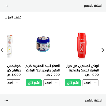
العناية بالجسم
شاهد المزيد
لوشن الجلسرين من ديزار
العطار النيلة المغربية كريم
كوڤيكس كير بر
للبشرة الجافة والعادية
لتفتيح وتوحيد لون البشرة
ويتنينج كريم 90 ملي
230 جرام
1.000 دب
- 200 جرام
2.200 دب
3.000 دب
أضف
اشتر الآن
أضف
اشتر الآن
أضف
ا
العناية بالشعر