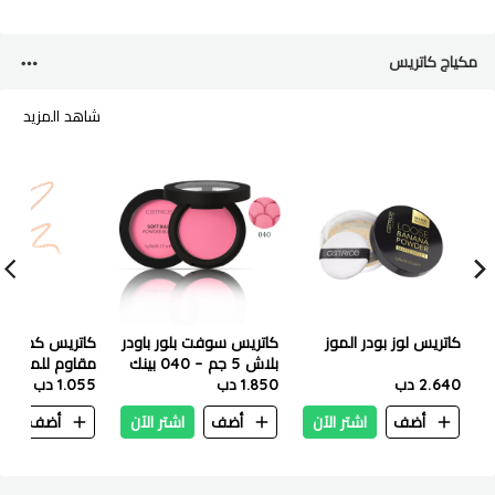
مكياج كاتريس
شاهد المزيد
كاتريس لوز بودر الموز
كاتريس سوفت بلور باودر
كاتريس كحل كا
بلاش 5 جم – 040 بينك
2.640 دب
1.850 دب
بوزيتيف
190 لون نيود فاتح
1.055 دب
أضف
اشتر الآن
أضف
اشتر الآن
أضف
ا