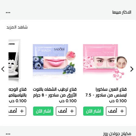
الاكثر مبيعا
شاهد المزيد
قناع العين ساكورا
قناع ترطيب الشفاه بالتوت
قناع الوجه الم
ايسنس من سادور - 7.5
الأزرق من سادور - 8 جرام
بالنياسيناميد من 
جم
0.100 دب
0.100 دب
25 مل
0.100 دب
أضف
اشتر الآن
أضف
اشتر الآن
أضف
ا
مكياج جولدن روز