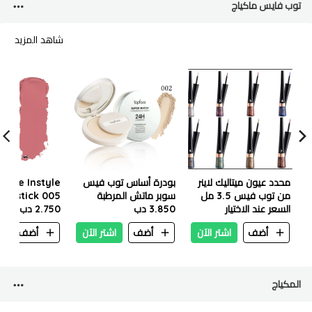
توب فايس ماكياج
شاهد المزيد
محدد عيون ميتاليك لاينر
بودرة أساس توب فيس
face Instyle
من توب فيس 3.5 مل
سوبر ماتش المرطبة
Lipstick 005
PT554
السعر عند الاختيار
3.850 دب
لمدة 24 ساعة، 10 غرام -
Pt155
2.750 دب
PT269-002، لون كريمي
أضف
اشتر الآن
أضف
اشتر الآن
أضف
ا
فاتح
المكياج