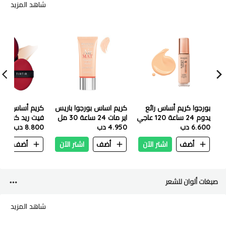
شاهد المزيد
بورجوا كريم أساس رائع
كريم اساس بورجوا باريس
كريم أساس تيرت
يدوم 24 ساعة 120 عاجي
اير مات 24 ساعة 30 مل
فاتح
6.600 دب
4.950 دب
روز ايفوري 01
لاتيه 18 جرام
8.800 دب
أضف
اشتر الآن
أضف
اشتر الآن
أضف
ا
صبغات ألوان للشعر
شاهد المزيد