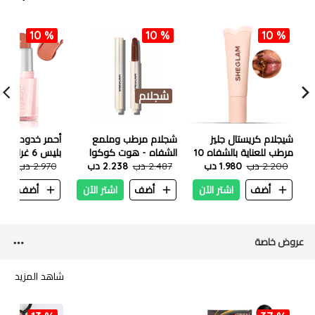
10 %
10 %
10 %
شجلام
شيجلام كريستال جليز
شجلام مرطب وملمع
أحمر خدود شيجل
مرطب للعناية بالشفاه 10
الشفاه - هوت كوكوا
بليس 6 غرام
2.200 دب
1.980 دب
مل - كوكيز الكاكاو
2.487 دب
2.238 دب
هاش
2.970 دب
.673
أضف
اشتر الآن
أضف
اشتر الآن
أضف
ا
عروض خاصة
شاهد المزيد