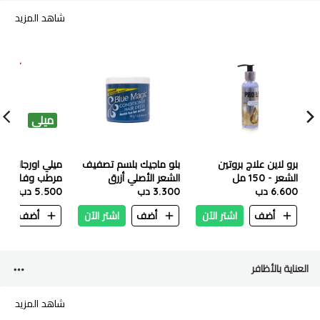
شاهد المزيد
ميلي
برو لاين علاج بروتين
بلو ماجيك بلسم تصفيف
ميلي اورجانيكس
الشعر - 150 مل
الشعر الأصلي أزرق
مرطب وفك تشاب
6.600 دب
340جرام
3.300 دب
5.500 دب
بالرمان والعسل 355 مل
أضف
اشتر الآن
أضف
اشتر الآن
أضف
ا
العناية بالأظافر
شاهد المزيد