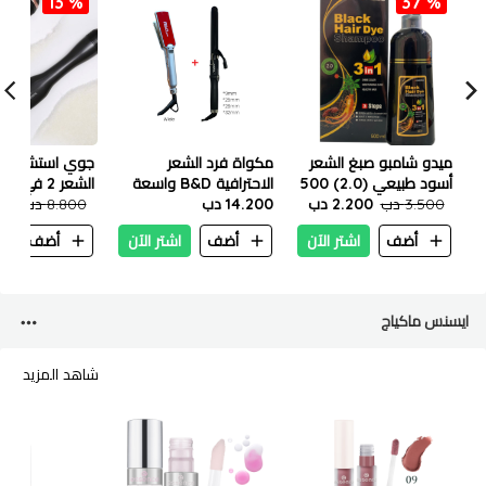
13 %
37 %
ميدو شامبو صبغ الشعر
مكواة فرد الشعر
جوي استشوار وا
أسود طبيعي (2.0) 500
الاحترافية B&D واسعة
الشعر 2 في 1 - 1200 واط
مل
3.500 دب
2.200 دب
14.200 دب
750 فهرنهايت + مكواة
8.800 دب
700
تجعيد روزيا
أضف
اشتر الآن
أضف
اشتر الآن
أضف
ا
ايسنس ماكياج
شاهد المزيد