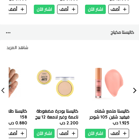
للبشرة العادية والجافة -
أضف
اشتر الآن
أضف
اشتر الآن
أضف
ا
٤٥٤ جرام
كاليستا مكياج
شاهد المزيد
كاليستا ملمع شفاه
كاليستا بودرة مضغوطة
كاليستا طلاء أظا
فيفيد شاين 105 شوجر
ناعمة وغير لامعة 12 بيج
158
بيبي
1.925 دب
دافئ
2.200 دب
0.880 دب
أضف
اشتر الآن
أضف
اشتر الآن
أضف
ا