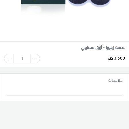
عدسة زينورا - أزرق سماوي
3.300 دب
1
ملاحظات