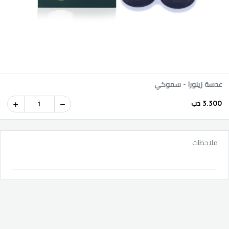
عدسة زينورا - سموكي
3.300 دب
1
ملاحظات