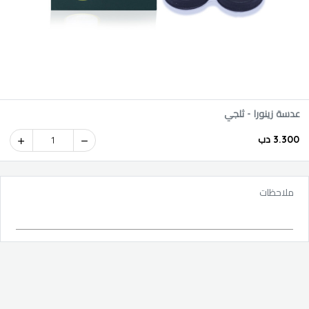
عدسة زينورا - ثلجي
3.300 دب
1
ملاحظات