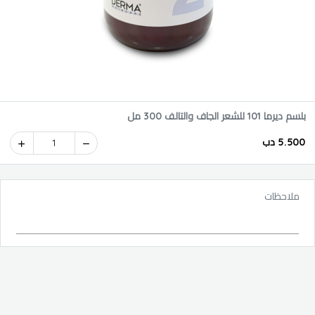
بلسم ديرما 101 للشعر الجاف والتالف 300 مل
5.500 دب
1
ملاحظات