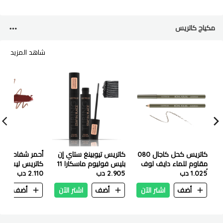
مكياج كاتريس
شاهد المزيد
كاتريس كحل كاجال 080
كاتريس تيوبينغ ستاي إن
أحمر شفاه و م
مقاوم للماء دايف لوف
بليس فوليوم ماسكارا 11
كاتريس ليب أرت
أوليف
1.025 دب
مل – 010 باندا بروف بلاك
2.905 دب
2.110 دب
74
باي هارت
أضف
اشتر الآن
أضف
اشتر الآن
أضف
ا