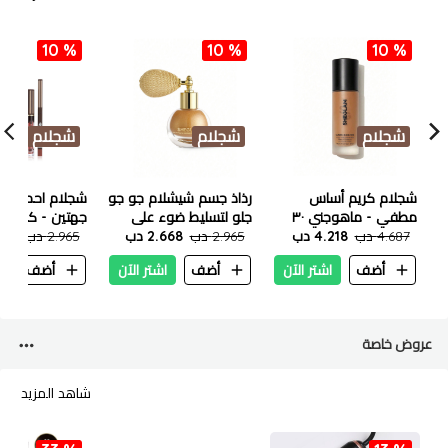
10 %
10 %
10 %
شجلام
شجلام
شجلام
شجلام كريم أساس
رذاذ جسم شيشلام جو جو
شجلام احمر شف
مطفي - ماهوجني ٣٠
جلو لتسليط ضوء على
جهتين - كوكيز 
مل
4.687 دب
4.218 دب
2.965 دب
2.668 دب
جسم - ذهبي (توهج
2.965 دب
.668
مذهب) 10 جم
أضف
اشتر الآن
أضف
اشتر الآن
أضف
ا
عروض خاصة
شاهد المزيد