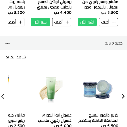
مقشر جسم رغوي من
ريفولي لوشن الجسم
بلسم زيت العلا
ريفولي بالليمون وجوز
بالحليب مغذي بعمق -
ريفويل 200 مل
3.300 دب
الهند ونعناع 200 مل
٢٥٠ مل
4.400 دب
3.300 دب
أضف
اشتر الآن
أضف
اشتر الآن
أضف
ا
جديد & ترند
شاهد المزيد
كريم دالفور لتفتيح
غسول انوا الكوري
فازلين جلوتاجلو ب
المناطقة الداكنة يستخدم
غسول رغوي مناسب
رينيو سيروم مزي
5.500 دب
حق المناطقة الحساسة
5.000 دب
للبشرة الدهنية - ١٥٠ ملي
الجاف 45 مل ( توبي )
2.500 دب