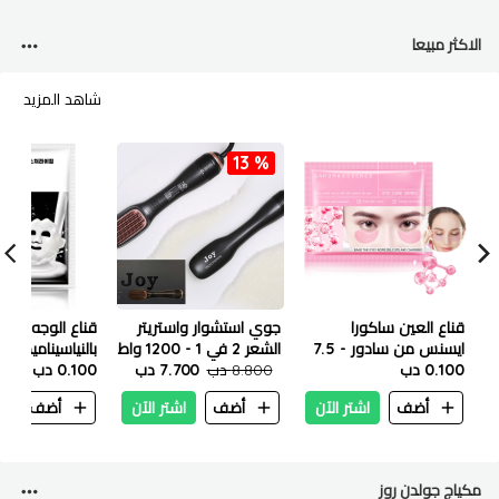
الاكثر مبيعا
شاهد المزيد
13 %
قناع العين ساكورا
جوي استشوار واستريتر
قناع الوجه الم
ايسنس من سادور - 7.5
الشعر 2 في 1 - 1200 واط
بالنياسيناميد من 
جم
0.100 دب
8.800 دب
7.700 دب
25 مل
0.100 دب
أضف
اشتر الآن
أضف
اشتر الآن
أضف
ا
مكياج جولدن روز