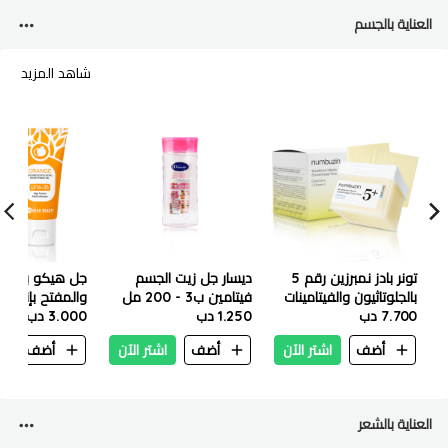
العناية بالجسم
شاهد المزيد
تونر بادز نمبرزين رقم 5
ديسار جل زيت الجسم
جل هيكو بيوتي
بالجلوتاثيون والفيتامينات
فيتامين ب3 - 200 مل
والمفتح بإنزيمات
7.700 دب
المركزة – 70 قطعة
1.250 دب
3.000 دب
LF16-35 – 50 جم
أضف
اشتر الآن
أضف
اشتر الآن
أضف
ا
العناية بالشعر