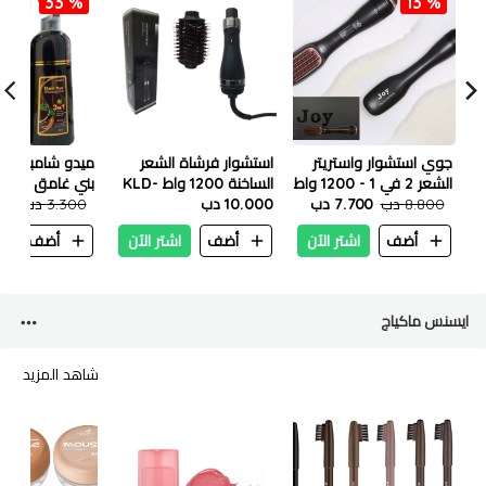
33 %
13 %
جوي استشوار واستريتر
استشوار فرشاة الشعر
ميدو شامبو صبغ
الشعر 2 في 1 - 1200 واط
الساخنة 1200 واط KLD-
بني غامق (3.0) 500 مل
8.800 دب
7.700 دب
806
10.000 دب
3.300 دب
200
أضف
اشتر الآن
أضف
اشتر الآن
أضف
ا
ايسنس ماكياج
شاهد المزيد