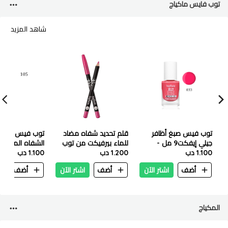
توب فايس ماكياج
شاهد المزيد
توب فيس صبغ أظافر
قلم تحديد شفاه مضاد
توب فيس قلم ت
جيلي إيفكت9 مل -
للماء بيرفيكت من توب
الشفاه المقاوم 
1.100 دب
PT110-033
1.200 دب
فيس 006 1.14ج
1.100 دب
1.14 غرا
105
أضف
اشتر الآن
أضف
اشتر الآن
أضف
ا
المكياج