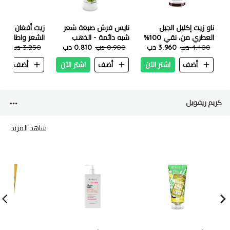
ناو زيت إكليل الجبل
نايس فرش صبغة شعر
زيت أفغان لزياد
العطري من، نقي 100%
شبه دائمة - الذهب
الشعر واطالته و
- 30 مل
4.400 دب
3.960 دب
الاصفر 200 مل
0.900 دب
0.810 دب
3.250 دب
تساقط الشعر - 200 مل
.925
أضف
اشتر الآن
أضف
اشتر الآن
أضف
ا
كريم ريفويل
شاهد المزيد