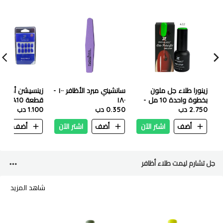
زينورا طلاء جل ملون
سانشيني مبرد الأظافر ١٠٠ -
بخطوة واحدة 10 مل -
١٨٠
قطعة A10
432
2.750 دب
0.350 دب
1.100 دب
أضف
اشتر الآن
أضف
اشتر الآن
أضف
ا
جل تشارم ليمت طلاء أظافر
شاهد المزيد