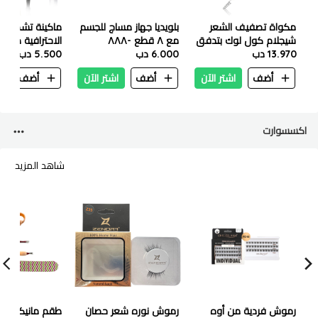
مكواة تصفيف الشعر
بلويديا جهاز مساج للجسم
ماكينة تشذيب ا
شيجلام كول لوك بتدفق
مع ٨ قطع -٨٨٨
الاحترافية من دن
13.970 دب
هواء 430 درجة
6.000 دب
5.500 دب
RF 1862
فهرنهايت - 25 مم
أضف
اشتر الآن
أضف
اشتر الآن
أضف
ا
اكسسوارت
شاهد المزيد
رموش فردية من أوه
رموش نوره شعر حصان
طقم مانيكير مي