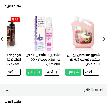
شاهد المزيد
9 %
شامبو مستخلص برولاين
الشعر زيت الأفعى المُعزز
مجموعة العناية
ميكس فواكه 4.5 لتر
من بريتي وومان - 100
الفاخرة خالية 
3.300 دب
مل
2.200 دب
6.600 دب
.000
أضف
اشتر الآن
أضف
اشتر الآن
أضف
ا
العناية بالأظافر
شاهد المزيد