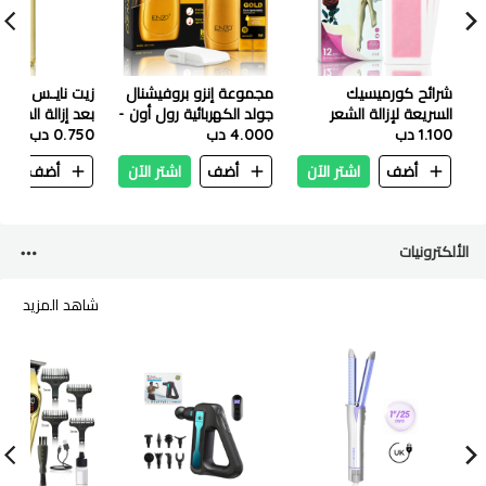
شرائح كورميسيك
مجموعة إنزو بروفيشنال
زيت نايـس فريش
السريعة لإزالة الشعر
جولد الكهربائية رول أون -
بعد إزالة الشعر 
1.100 دب
بالشمع 12 قطعة - الورد
4.000 دب
EN 1117G
100 مل
0.750 دب
أضف
اشتر الآن
أضف
اشتر الآن
أضف
ا
الألكترونيات
شاهد المزيد