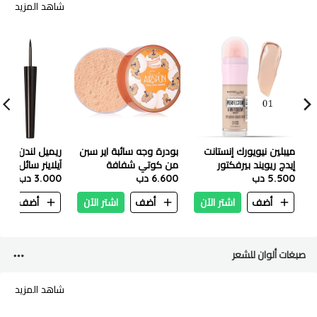
شاهد المزيد
ميبلين نيويورك إنستانت
بودرة وجه سائبة اير سبن
ريميل لندن ايجز
إيدج ريويند بيرفكتور
من كوتي شفافة
آيلاينر سائل اسود 2.5
5.500 دب
مكياج جلو 4 في 1 - 01
6.600 دب
3.000 دب
لايت - 20 مل
أضف
اشتر الآن
أضف
اشتر الآن
أضف
ا
صبغات ألوان للشعر
شاهد المزيد