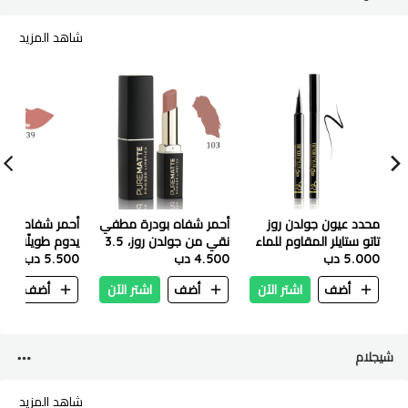
شاهد المزيد
محدد عيون جولدن روز
أحمر شفاه بودرة مطفي
أحمر شفاه سا
تاتو ستايلر المقاوم للماء
نقي من جولدن روز، 3.5
يدوم طويلًا من 
5.000 دب
يدوم ٢٤ ساعة، ١٫١ مل -
جم - 103
4.500 دب
-5.5 مل- رقم 39
5.500 دب
أسود ليلي
أضف
اشتر الآن
أضف
اشتر الآن
أضف
ا
شيجلام
شاهد المزيد