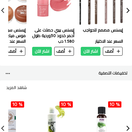
إيسنس مصمم للحواجب
إيسنس بيبي حصلت على
إيسنس سوفت 
أحمر خدود 30وردية طول
موس ميك أب
السعر عند الاختيار
اليوم
1.580 دب
السعر عند الاختيا
أضف
اشتر الآن
أضف
اشتر الآن
أضف
ا
تخفيضات التصفية
شاهد المزيد
10 %
10 %
10 %