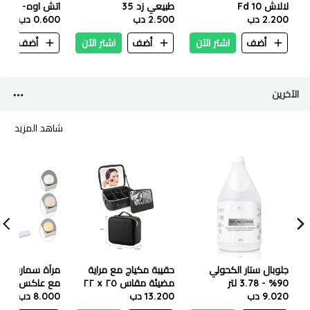
لالاش Fd 10
طبيعي زد 35
اتش اوه- 017
2.200 دب
2.500 دب
0.600 دب
أضف
اشتر الآن
أضف
اشتر الآن
أضف
ا
الآخرين
شاهد المزيد
جلوبال ستار الكحولي
حقيبة مكياج مع مراية
مرآة سمارت تات
90% - 3.78 لتر
مضيئة مقاس ٢٥ x ٢٢
9.020 دب
13.200 دب
إنش لون اسود
8.000 دب
مع شاحن