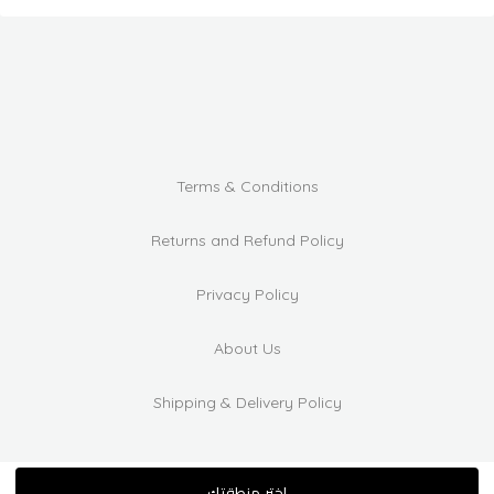
Terms & Conditions
Returns and Refund Policy
Privacy Policy
About Us
Shipping & Delivery Policy
اختر منطقتك