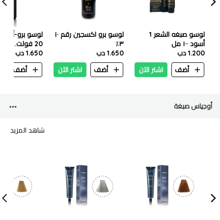
لوسو صبغه الشعر 1
لوسو برو اكسجين رقم ١٠
لوسو برو-أكسيد
أسود ١٠٠ مل
٣٪
1.200 دب
1.650 دب
مل
1.650 دب
أضف
اشتر الآن
أضف
اشتر الآن
أضف
ا
أوجياس صبغة
شاهد المزيد