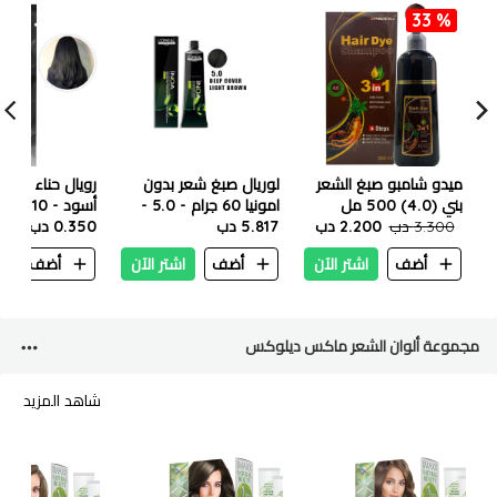
33 %
ميدو شامبو صبغ الشعر
لوريال صبغ شعر بدون
رويال حناء لصبغ
بني (4.0) 500 مل
امونيا 60 جرام - 5.0 -
أسود - 10 جم
3.300 دب
2.200 دب
5.817 دب
بني فاتح
0.350 دب
أضف
اشتر الآن
أضف
اشتر الآن
أضف
ا
مجموعة ألوان الشعر ماكس ديلوكس
شاهد المزيد