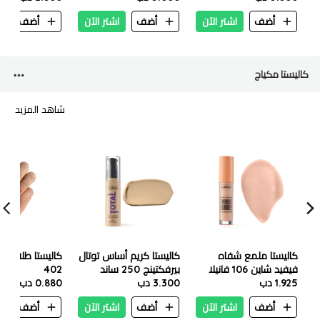
أضف
اشتر الآن
أضف
اشتر الآن
أضف
ا
كاليستا مكياج
شاهد المزيد
كاليستا ملمع شفاه
كاليستا كريم أساس توتال
كاليستا طلاء أظا
فيفيد شاين 106 فانيلا
بيرفكتينج 250 ساند
402
1.925 دب
جوديس
3.300 دب
0.880 دب
أضف
اشتر الآن
أضف
اشتر الآن
أضف
ا