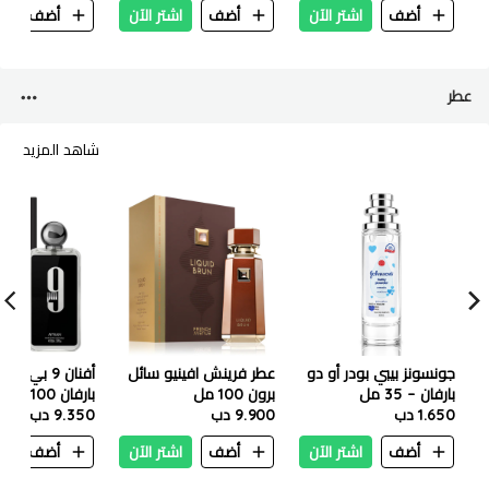
أضف
اشتر الآن
أضف
اشتر الآن
أضف
ا
عطر
شاهد المزيد
جونسونز بيبي بودر أو دو
عطر فرينش افينيو سائل
أفنان 9 بي إ
بارفان – 35 مل
برون 100 مل
بارفان 100 مل
1.650 دب
9.900 دب
9.350 دب
أضف
اشتر الآن
أضف
اشتر الآن
أضف
ا