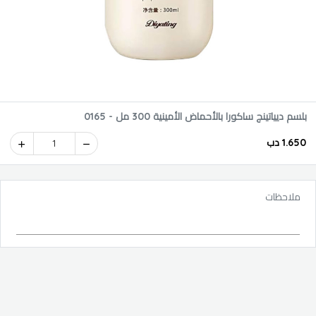
بلسم ديياتينج ساكورا بالأحماض الأمينية 300 مل - 0165
1.650 دب
1
ملاحظات