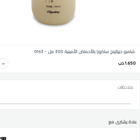
شامبو ديياتينج ساكورا بالأحماض الأمينية 300 مل - 0163
1.650 دب
ملاحظات
عادة يشترى مع