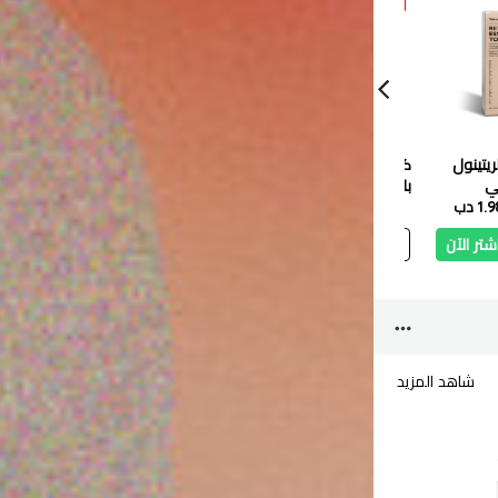
ريتينول
كوبا إكليل الجبل بالنعنا
ناو زيت إكليل الجبل
أماليكو
بلسم 480 مل
العطري من، نقي 100%
بفيتامين 
1 دب
3.000 دب
2.700 دب
- 30 مل
4.400 دب
3.960 دب
2.200 دب
شتر الآن
أضف
اشتر الآن
أضف
اشتر الآن
أ
شاهد المزيد