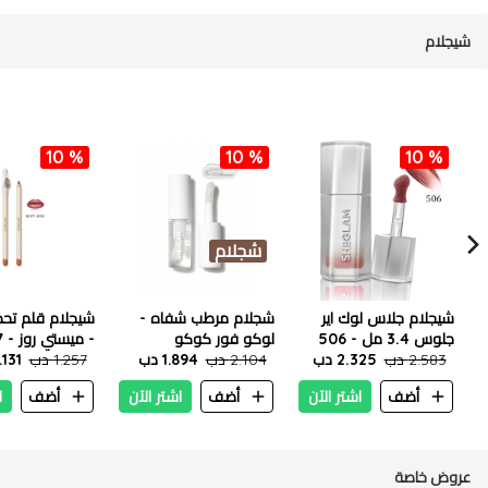
شيجلام
10 %
10 %
10 %
شجلام
شيجلام جلاس لوك اير
شجلام مرطب شفاه -
شيجلام قلم تحد
جلوس 3.4 مل - 506
لوكو فور كوكو
- ميستي روز - 1.7 غرام
2.583 دب
هوني جليز
2.325 دب
2.104 دب
1.894 دب
1.257 دب
1.131 
أضف
اشتر الآن
أضف
اشتر الآن
أضف
ا
عروض خاصة