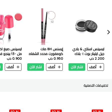
ايسينس استاي & بلاي
إيسنس 8H مات
جيل ايلينار بوت ٠١ بلاك
كومفورت محدد الشفاه
مل -13 بينجو فلامينجو
2.200 دب
0.3 جم – 12 كوشن توك
0.950 دب
0.900 دب
أضف
اشتر الآن
أضف
اشتر الآن
أضف
ا
تخفيضات التصفية
10 %
10 %
10 %