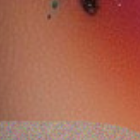
وات ذا فيك
ايسنس لون أظافر جل 37
ايسنس الحب خافي عيوب
 بلمبينغ ليب فيلر
البشرة مصحح - 50
4.2 مل – 02 آيس آيس
0.900 دب
1.580 دب
ضف
اشتر الآن
أضف
اشتر الآن
أضف
اشتر الآن
10 %
59 %