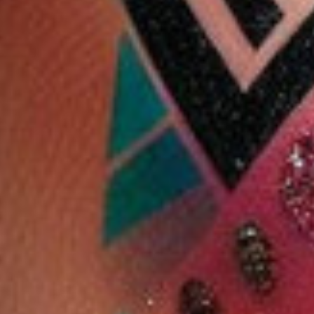
13 %
برو فرشاة
جوي استشوار واستريتر
استريتر الرجال للشعر
الشعر وتكثيفه
الشعر 2 في 1 - 1200 واط
واللحية Hr-7110 30w
دب
9.900 دب
8.800 دب
7.700 دب
5.500 دب
ضف
اشتر الآن
أضف
اشتر الآن
أضف
اشتر الآن