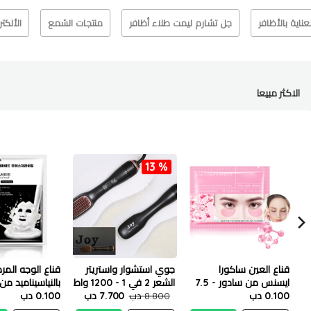
لعناية بالأظافر
جل تشارم ليمت طلاء أظافر
منتجات الشمع
الألكت
الاكثر مبيعا
13 %
قناع العين ساكورا
جوي استشوار واستريتر
قناع الوجه الم
ايسنس من سادور - 7.5
الشعر 2 في 1 - 1200 واط
بالنياسيناميد من 
جم
0.100 دب
8.800 دب
7.700 دب
25 مل
0.100 دب