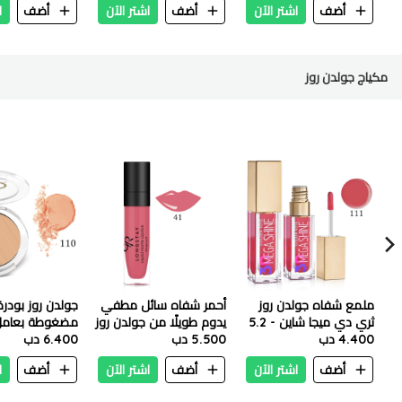
أضف
اشتر الآن
أضف
اشتر الآن
أضف
ا
مكياج جولدن روز
ملمع شفاه جولدن روز
أحمر شفاه سائل مطفي
جولدن روز بودرة
ثري دي ميجا شاين - 5.2
يدوم طويلًا من جولدن روز
مضغوطة بعامل
4.400 دب
مل - رقم 111
-5.5 مل- رقم 41
5.500 دب
6.400 دب
جم - 110 سوفت كراميل
أضف
اشتر الآن
أضف
اشتر الآن
أضف
ا