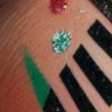
10 %
10 %
م
شجلام
ينت للشفاه
شجلام قلم كحل للعين ٢
شيجلام هيدرا جيلي
في ١ - اسود
بوكيت ليب جام 3.5 جرام
2.238 دب
2.200 دب
1.980 دب
2.583 دب
- مغازلة التين
2.325 دب
ضف
اشتر الآن
أضف
اشتر الآن
أضف
اشتر الآن