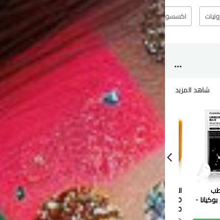
رونيات
اكسسوارت
الآخرين
عطر
شاهد المزيد
شاهد
رطب
الطاووس صابون طبيعي
قناع ترطيب الشفاه بالتوت
بوكيانا -
120 جم
الأزرق من سادور - 8 جرام
0.550 دب
0.100 دب