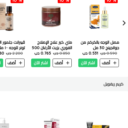
مصل الوجه بالكركم من
ماي كير علاج الإصلاح
ڤيبرانت جلمور ال
جوانجينج 30 مل
الفوري بزيت الأرغان 500
تونر للوجه ١٠٠ ملي
0.590 دب
0.531 دب
مل
0.850 دب
0.765 دب
2.200 دب
.980
أضف
اشتر الآن
أضف
اشتر الآن
أضف
ا
كريم ريفويل