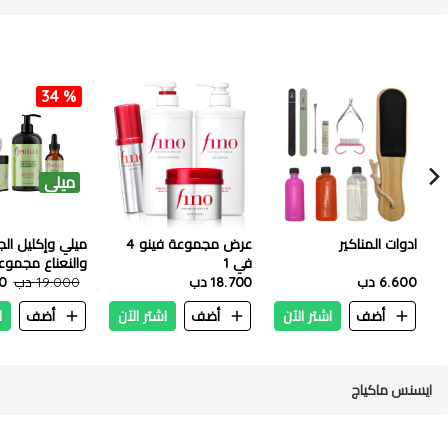
34 %
ميلي
ادوات المناكير
عرض مجموعة فينو 4
ميلي وإكليل الج
في 1
والنعناع مج
6.600 دب
18.700 دب
19.000 دب
00
بالشعر مع مش
فروة الرأس
أضف
اشتر الآن
أضف
اشتر الآن
أضف
ا
ايسنس ماكياج