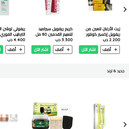
زيت الأرغان للعين من
كريم ريفويل سيراميد
ريفولي لوشن ا
ريفويل إكسير كونتور
لتنعيم القدمين 80 مل
الترطيب الفوري - ٢٥٠
2.200 دب
المنعش 25 مل
3.300 دب
4.400 دب
أضف
اشتر الآن
أضف
اشتر الآن
أضف
ا
جديد & ترند