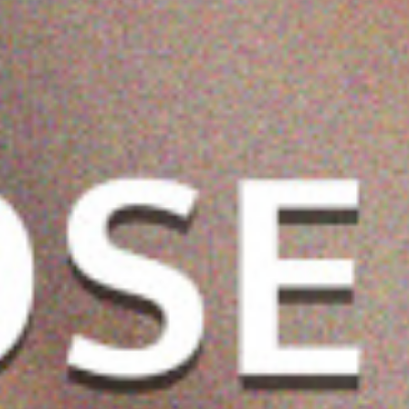
 سيروم الوجه
أماليكو لوشن الجسم
زيت أفغان لزيادة كثافة
سي 30 مل
فيتامين أ و ب 3 مع
الشعر واطالته ومنع
0.720 دب
2.200 دب
الحلزون والزبان 550 مل
0.900 دب
3.250 دب
تساقط الشعر - 200 مل
2.925 دب
ضف
اشتر الآن
أضف
اشتر الآن
أضف
اشتر الآن