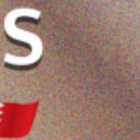
الجسم المرطب
ريفولي سيروم جسم
بلسم زيت العلاج من
200 مل
مضاد للشيخوخة - ٢٠٠
ريفويل 200 مل
ملي
4.400 دب
3.300 دب
ضف
اشتر الآن
أضف
اشتر الآن
أضف
اشتر الآن