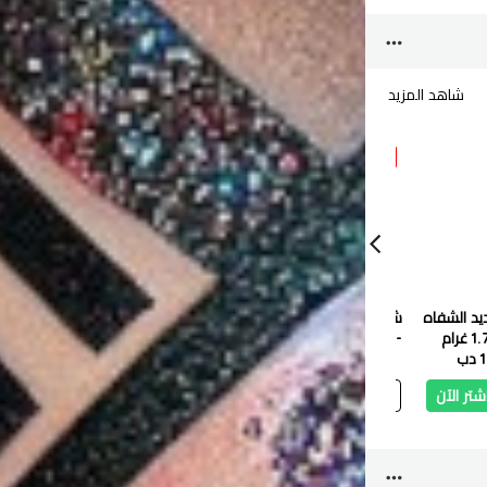
شاهد المزيد
10 %
10 %
10 %
شجلام
شجلام
شجلا
يد الشفاه
شجلام احمر شفاه سائل
شجلام مرطب شفاه
شجلام ت
- بووجيي
ومعالج - هاڤ ا بالل
دب
2.487 دب
2.238 دب
2.009 دب
1.808 دب
2.487 دب
شتر الآن
أضف
اشتر الآن
أضف
اشتر الآن
أ