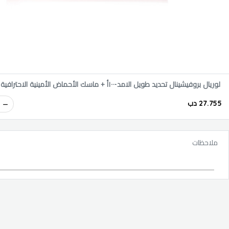
لوريال بروفيشينال تحديد طويل الامد-١٠٠أ + ماسك الأحماض الأمينية الاحترافية ٥٠٠ مل
27.755 دب
ملاحظات