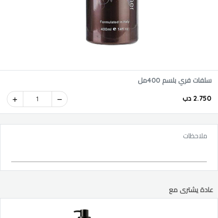
سلفات فري بلسم 400مل
2.750 دب
1
ملاحظات
عادة يشترى مع