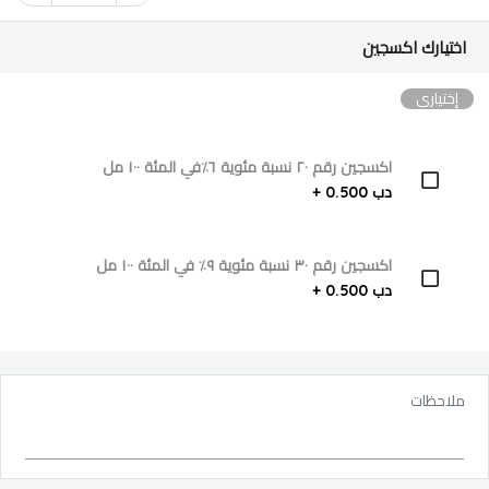
اختيارك اكسجين
إختياري
اكسجين رقم ٢٠ نسبة مئوية ٦٪؜في المئة ١٠٠ مل
دب 0.500 +
اكسجين رقم ٣٠ نسبة مئوية ٩٪؜ في المئة ١٠٠ مل
دب 0.500 +
ملاحظات