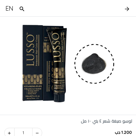
EN
لوسو صبغة شعر ٤ بني ١٠٠ مل
1.200 دب
1