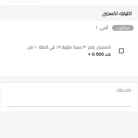
اختيارك اكسجين
مطلوب
أدنى: 1
اكسجين رقم ٣٠ نسبة مئوية ٩٪؜ في المئة ١٠٠ مل
دب 0.500 +
ملاحظات