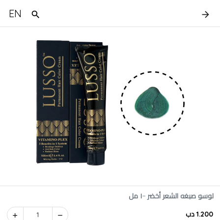
EN
لوسو صبغه الشعر أخضر ١٠٠ مل
1.200 دب
1