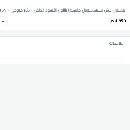
مايبيلين لاش سينساشونال ماسكارا باللون الأسود الداكن - تأثير مروحي - 459
4.950 دب
ملاحظات