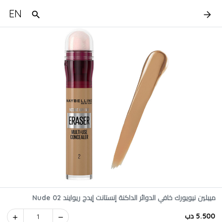
EN
ميبلين نيويورك خافي الدوائر الداكنة إنستانت إيدج ريوايند 02 Nude
5.500 دب
1