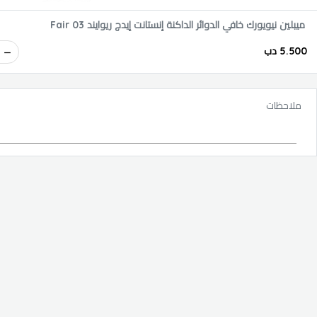
ميبلين نيويورك خافي الدوائر الداكنة إنستانت إيدج ريوايند 03 Fair
5.500 دب
ملاحظات