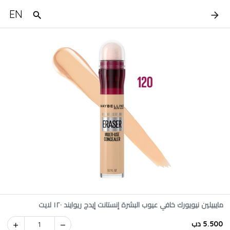
EN
مايبيلين نيويورك خافي عيوب البشرة إنستانت إيدج ريوايند ١٢٠ لايت
5.500 دب
1