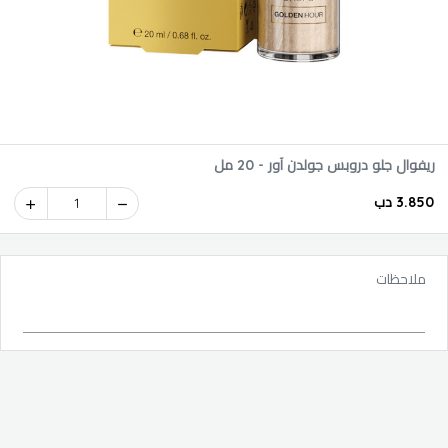
ريفوال جلو دروبس جولدن آور - 20 مل
3.850 دب
1
ملاحظات