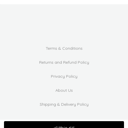
Terms & Conditions
Returns and Refund Policy
Privacy Policy
About Us
Shipping & Delivery Policy
اختر منطقتك