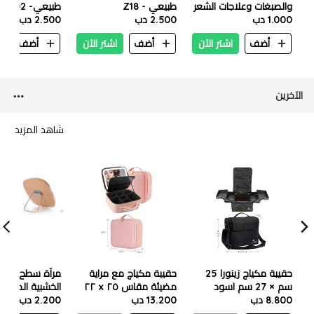
والصبغات وعلاجات الشعر
طبيعي - Z18
طبيعي- Z02
1.000 دب
ذات استخدم واحد
2.500 دب
2.500 دب
أضف
اشتر الآن
أضف
اشتر الآن
أضف
ا
الآخرين
شاهد المزيد
حقيبة مكياج زينورا 25
حقيبة مكياج مع مراية
مرآة سطح المك
سم × 27 سم اسود
مضيئة مقاس ٢٥ x ٢٢
الخشبية الموضة 89d
8.800 دب
13.200 دب
إنش لون بينك
2.200 دب