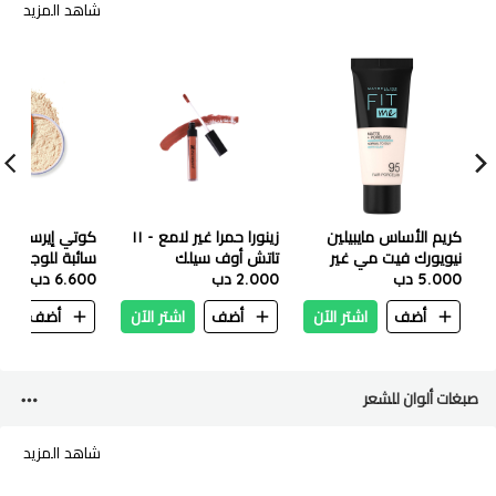
شاهد المزيد
كريم الأساس مايبيلين
زينورا حمرا غير لامع - ١١
كوتي إيرسبان ب
نيويورك فيت مي غير
تاتش أوف سيلك
سائبة للوجه مح
5.000 دب
لامع يخفي المسام 30
2.000 دب
35 جرام
6.600 دب
مل 95 بورسلين فاتح
أضف
اشتر الآن
أضف
اشتر الآن
أضف
ا
صبغات ألوان للشعر
شاهد المزيد