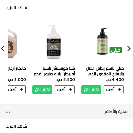
شاهد المزيد
ميلي
ميلي بلسم إكليل الجبل
شيا مويستشر بلسم
مايكير ارغان بلسم ٤.٥ لتر
بالنعناع المقوي الذي
أفريكان بلاك صابون فحم
4.400 دب
يترك على الشعر 355 مل
5.500 دب
الخيزران المتوازن 384 مل
3.000 دب
أضف
اشتر الآن
أضف
اشتر الآن
أضف
ا
العناية بالأظافر
شاهد المزيد