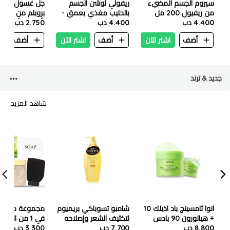
سيروم الجسم المضيء
ريفولي لوشن الجسم
جل غسول الوجه
من ريفيول 200 مل
بالحليب مغذي بعمق -
بروبلم من ريفو
4.400 دب
٢٥٠ مل
4.400 دب
2.750 دب
بأحماض ألفا ه
وبيتا هيدروك
أضف
اشتر الآن
أضف
اشتر الآن
أضف
ا
البوليهيدروكس
الشاي 200 مل
جديد & ترند
شاهد المزيد
انوا ثامسينج باد اذيلك 10
شامبو تسوباكي بريميوم
+ هيالورون 90 بادس
لتكثيف الشعر وإصلاحه
في 1 من الكاسال
(230 مل )
8.800 دب
450 مل
7.700 دب
3.300 دب