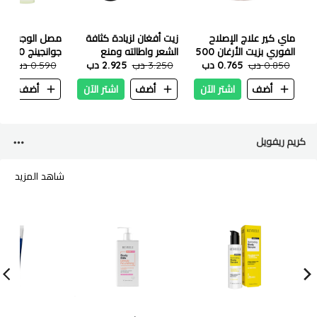
ماي كير علاج الإصلاح
زيت أفغان لزيادة كثافة
مصل الوجه بال
الفوري بزيت الأرغان 500
الشعر واطالته ومنع
جوانجينج 30 مل
مل
0.850 دب
0.765 دب
3.250 دب
تساقط الشعر - 200 مل
2.925 دب
0.590 دب
.531
أضف
اشتر الآن
أضف
اشتر الآن
أضف
ا
كريم ريفويل
شاهد المزيد