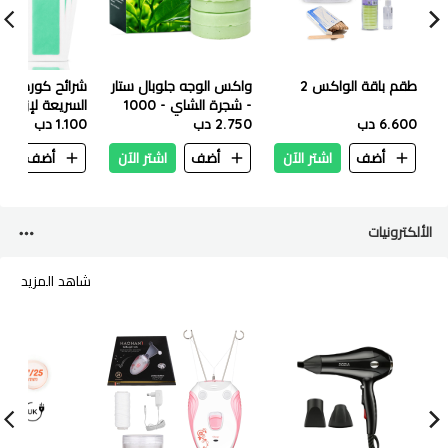
طقم باقة الواكس 2
واكس الوجه جلوبال ستار
شرائح كورميسي
- شجرة الشاي - 1000
السريعة لإزالة ا
6.600 دب
جم
2.750 دب
1.100 دب
بالشمع 12
الألوفيرا
أضف
اشتر الآن
أضف
اشتر الآن
أضف
ا
الألكترونيات
شاهد المزيد