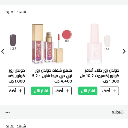
شاهد المزيد
جولدن روز طلاء أظافر
ملمع شفاه جولدن روز
جولدن روز
كولور إكسبيرت 10.2 مل
ثري دي ميجا شاين - 5.2
- 143
1.000 دب
4.400 دب
مل - رقم 107
-123
1.000 دب
أضف
اشتر الآن
أضف
اشتر الآن
أضف
ا
شيجلام
شاهد المزيد