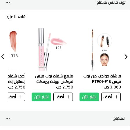
توب فايس ماكياج
شاهد المزيد
فرشاة حواجب من توب
ملمع شفاه توب فيس
أحمر شفاه تو
فيس PT901-F18
فوكس بوينت بيرفكت
3.080 دب
2.750 دب
جليم 3.5 مل PT207-103
مل PT206-016
2.750 دب
بينك سنو
أضف
اشتر الآن
أضف
اشتر الآن
أضف
ا
المكياج