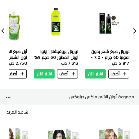
لوريال صبغ شعر بدون
لوريال بروفيشنال اينوا
أبل صبغ الشعر 
امونيا 60 جرام - 7.0 -
اويل المطور 30 حجم 9%
لون الشعر خالٍ 
اشقر
5.817 دب
-1000 مل
7.313 دب
2.750 دب
مل - 72H
أضف
اشتر الآن
أضف
اشتر الآن
أضف
ا
مجموعة ألوان الشعر ماكس ديلوكس
شاهد المزيد