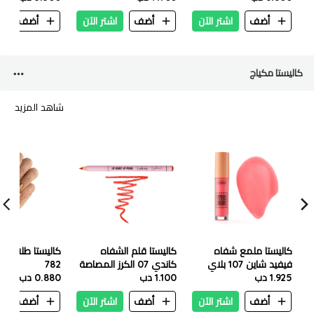
أضف
اشتر الآن
أضف
اشتر الآن
أضف
ا
كاليستا مكياج
شاهد المزيد
كاليستا ملمع شفاه
كاليستا قلم الشفاه
كاليستا طلاء أظا
فيفيد شاين 107 بلاي
كاندي 07 الكرز المصاصة
782
1.925 دب
ديت وردي
1.100 دب
0.880 دب
أضف
اشتر الآن
أضف
اشتر الآن
أضف
ا