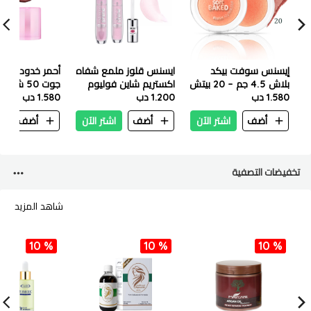
إيسنس سوفت بيكد
ايسنس قلوز ملمع شفاه
أحمر خدود إسن
بلاش 4.5 جم – 20 بيتش
اكستريم شاين فوليوم
جوت 50 ش
بليز
1.580 دب
102 سويت دريمز
1.200 دب
بيبي
1.580 دب
أضف
اشتر الآن
أضف
اشتر الآن
أضف
ا
تخفيضات التصفية
شاهد المزيد
10 %
10 %
10 %