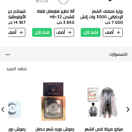
روزيا مجفف الشعر
آلة تطريز هاوهان قابلة
شيجلام جهاز الك
الإحترافي 3000 وات إتش
للشحن Hb-22
سي 8307
7.000 دب
3.850 دب
14.927 دب
مم - حرارة 430 درجة
أضف
اشتر الآن
أضف
اشتر الآن
أضف
ا
اكسسوارت
شاهد المزيد
ميترو مريلة قص الشعر
رموش نوره شعر حصان
رموش نوره شع