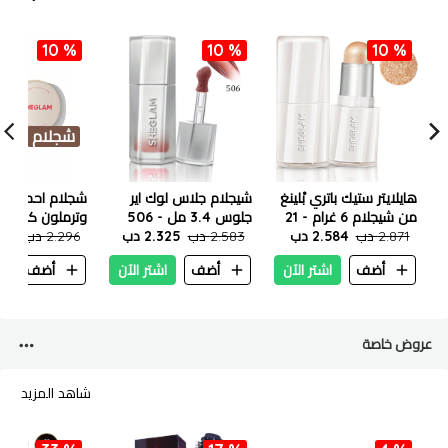
10 %
10 %
10 %
شجلام
هايلايتر ستيك باتري بْلينغ
شيجلام جلاس لوك اير
شجلام احمر خدو
من شيجلام 6 غرام - 21
جلوس 3.4 مل - 506
وترملون كاندي
2.871 دب
حلقات ذهبية
2.584 دب
2.583 دب
هوني جليز
2.325 دب
2.296 دب
.066
أضف
اشتر الآن
أضف
اشتر الآن
أضف
ا
عروض خاصة
شاهد المزيد