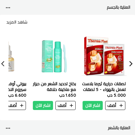
العناية بالجسم
شاهد المزيد
لصقات حرارية ثيرما بلاست
بخاخ تحديد الشعر من ديزار
بيوتي أوف جوس
تعمل بالهواء - 5 لصقات
مع ماكينة حلاقة
سيروم النضارة ب
5.000 دب
1.650 دب
الحواجب وحمض
6.600 دب
والنياسيناميد - 30 مل
الهيالورونيك 150 مل
أضف
اشتر الآن
أضف
اشتر الآن
أضف
ا
العناية بالشعر