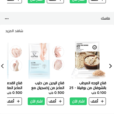
ماسك
شاهد المزيد
قناع الوجه المرطب
قناع اليدين من حليب
قناع القدمين بح
بالشوفان من بوقيانا - 25
الماعز من إكسجيان مع
الماعز المقشر 
مل
0.100 دب
0.500 دب
النيكوتيناميد - 35 غرام
0.500 دب
إكسيجيان – 35 جم
أضف
اشتر الآن
أضف
اشتر الآن
أضف
ا