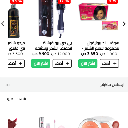
33 %
17 %
4 %
سوفت اند بيوتيفول
بي دي برو فرشاة
ميدو شامبو صبغ
مجموعة تنعيم الشعر -
لتجفيف الشعر وتكثيفه
بني غامق (3.0) 500 مل
عادية - 1 عبوة
4.000 دب
3.850 دب
1200 واط
12.000 دب
9.900 دب
3.300 دب
200
أضف
اشتر الآن
أضف
اشتر الآن
أضف
ا
ايسنس ماكياج
شاهد المزيد