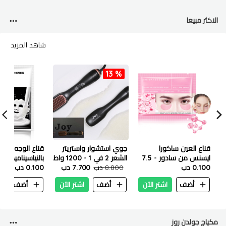
الاكثر مبيعا
شاهد المزيد
13 %
قناع العين ساكورا
جوي استشوار واستريتر
قناع الوجه الم
ايسنس من سادور - 7.5
الشعر 2 في 1 - 1200 واط
بالنياسيناميد من 
جم
0.100 دب
8.800 دب
7.700 دب
25 مل
0.100 دب
أضف
اشتر الآن
أضف
اشتر الآن
أضف
ا
مكياج جولدن روز