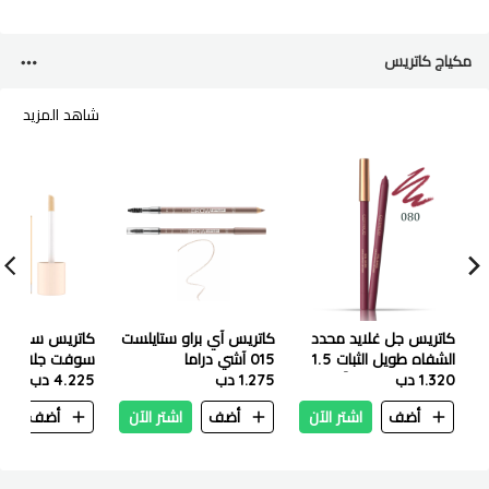
مكياج كاتريس
شاهد المزيد
كاتريس جل غلايد محدد
كاتريس آي براو ستايلست
كاتريس سائل فل
الشفاه طويل الثبات 1.5
015 آشي دراما
1.320 دب
جم – 080 ساس آند
1.275 دب
لايت
4.225 دب
فليرتي
أضف
اشتر الآن
أضف
اشتر الآن
أضف
ا