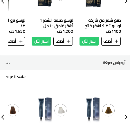
صبغ شعر من شركة
لوسو صبغه الشعر ٦
لوسو ٩.٣٢ اشقر فاتح
أشقر غامق ١٠٠ مل
٣٪
1.100 دب
جدآ بيج ١٠٠ ملي
1.200 دب
1.650 دب
أضف
اشتر الآن
أضف
اشتر الآن
أضف
ا
أوجياس صبغة
شاهد المزيد