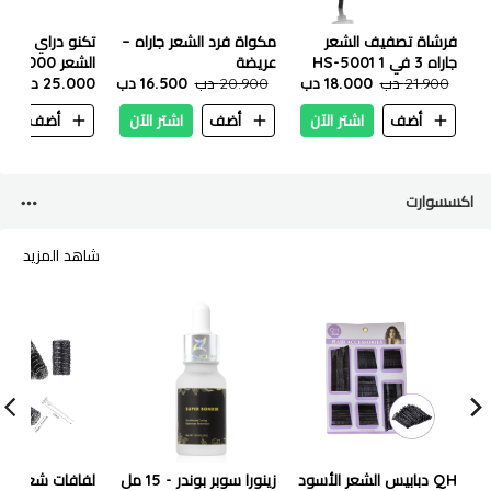
فرشاة تصفيف الشعر
مكواة فرد الشعر جاراه –
تكنو دراي تورن
جاراه 3 في 1 HS-5001
عريضة
الشعر 
21.900 دب
18.000 دب
20.900 دب
16.500 دب
2500 واط
25.000 دب
أضف
اشتر الآن
أضف
اشتر الآن
أضف
ا
اكسسوارت
شاهد المزيد
QH دبابيس الشعر الأسود
زينورا سوبر بوندر - 15 مل
لفافات شعر م