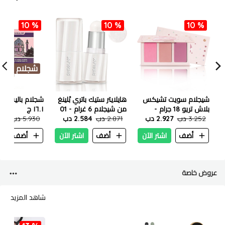
10 %
10 %
10 %
شجلام
شيجلام سويت تشيكس
هايلايتر ستيك باتري بْلينغ
شجلام باليت ظل
بلاش تريو 18 جرام -
من شيجلام 6 غرام - 01
١٦.١ ج
إنامورد
3.252 دب
2.927 دب
2.871 دب
فانيليا فروست
2.584 دب
5.930 دب
.337
أضف
اشتر الآن
أضف
اشتر الآن
أضف
ا
عروض خاصة
شاهد المزيد