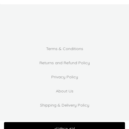
Terms & Conditions
Returns and Refund Policy
Privacy Policy
About Us
Shipping & Delivery Policy
اختر منطقتك