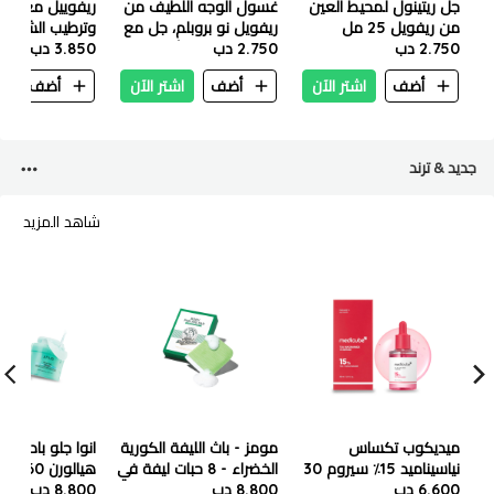
جل ريتينول لمحيط العين
غسول الوجه اللطيف من
ريفوييل معزز إص
من ريفويل 25 مل
ريفويل نو بروبلم، جل مع
وترطيب الشعر - 30 م
2.750 دب
2.750 دب
البريبايوتكس والأحماض
3.850 دب
الأمينية، 200 مل
أضف
اشتر الآن
أضف
اشتر الآن
أضف
ا
جديد & ترند
شاهد المزيد
ميديكوب تكساس
مومز - باث الليفة الكورية
انوا جلو باد بدرن
نياسيناميد 15٪ سيروم 30
الخضراء - 8 حبات ليفة في
مل
6.600 دب
8.800 دب
علبه واحده
مل
8.800 دب