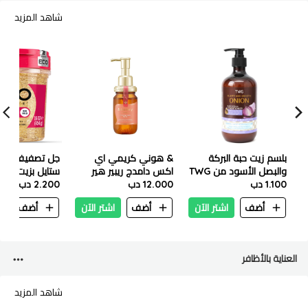
شاهد المزيد
بلسم زيت حبة البركة
& هوني كريمي اي
جل تصفيف الشع
والبصل الأسود من TWG
اكس دامدج ريبير هير
1.100 دب
للشعر الرقيق والناعم -
اويل ١٠٠ مل
12.000 دب
جم
2.200 دب
500 مل
أضف
اشتر الآن
أضف
اشتر الآن
أضف
ا
العناية بالأظافر
شاهد المزيد