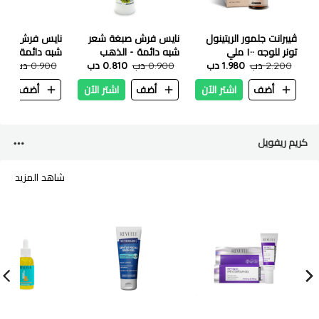
ڤيبرانت جلمور الريتينول
نايس فرش صبغة شعر
نايس فرش صبغ
تونر للوجه ١٠٠ ملي
شبه دائمة - الذهب
شبه دائمة - اخ
2.200 دب
1.980 دب
الاصفر 200 مل
0.900 دب
0.810 دب
200 مل
0.900 دب
.810
أضف
اشتر الآن
أضف
اشتر الآن
أضف
ا
كريم ريفويل
شاهد المزيد