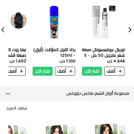
لوريال بروفيسيونال صبغة
رذاذ اللون المؤقت (أزرق)
نيفا روت تاتش أ
شعر ماجريل 50 مل - 5
- 125ml
4.648 دب
بني فاتح
1.100 دب
أسود
1.650 دب
أضف
اشتر الآن
أضف
اشتر الآن
أضف
ا
مجموعة ألوان الشعر ماكس ديلوكس
شاهد المزيد