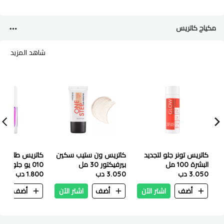
مكياج كاتريس
شاهد المزيد
كاتريس تونر جلو لتجديد
كاتريس ون ستيب سكين
كاتريس طلاء أظ
البشرة 100 مل
بيرفيكتور 30 ​​مل
010 يو جلو جيرل
3.050 دب
3.050 دب
1.800 دب
أضف
اشتر الآن
أضف
اشتر الآن
أضف
ا