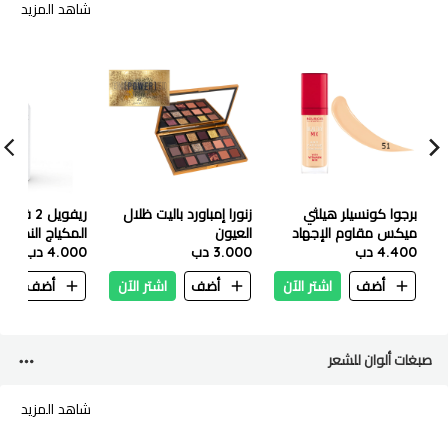
شاهد المزيد
برجوا كونسيلر هيلثي
زنورا إمباورد باليت ظلال
ر
ميكس مقاوم الإجهاد
العيون
المكياج الندي، 120 مل
7.8 مل 51 Light
4.400 دب
3.000 دب
4.000 دب
أضف
اشتر الآن
أضف
اشتر الآن
أضف
ا
صبغات ألوان للشعر
شاهد المزيد