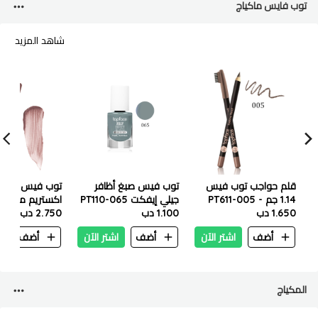
توب فايس ماكياج
شاهد المزيد
قلم حواجب توب فيس
توب فيس صبغ أظافر
توب فيس انستا
1.14 جم - PT611-005
جيلي إيفكت PT110-065
1.650 دب
1.100 دب
2.750 دب
بي تي206
أضف
اشتر الآن
أضف
اشتر الآن
أضف
ا
المكياج