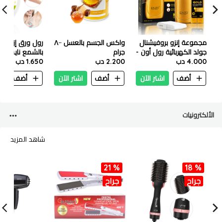
مجموعة إنزو بروفيشنال
واكس الجسم بالعسل ٨٠٠
رول ورق إزالة ا
جولد الكهربائية رول أون -
جرام
بالشمع نايس ف
4.000 دب
EN 1117G
2.200 دب
50 متر
1.650 دب
أضف
اشتر الآن
أضف
اشتر الآن
أضف
ا
الألكترونيات
شاهد المزيد
21 %
18 %
جراح
جراح