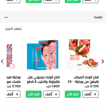
ماسك
شاهد المزيد
قناع الوجه المرطب
قناع الوجه ديسوني بابل
بالبطيخ من بوكيانا - 25
بالفراولة والحليب 8 قطع
ماسك صوديوم
مل
0.100 دب
1.800 دب
0.100 دب
هيالوروناتي في
ماسك ٢٥ ملي
أضف
اشتر الآن
أضف
اشتر الآن
أضف
ا