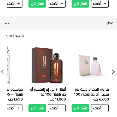
أضف
اشتر الآن
أضف
اشتر الآن
أضف
ا
عطر
شاهد المزيد
ميزون الحمراء دليلة بور
أفنان 9 بي إم إليكسير أو
جونسونز بيبي بو
فيمي أو دو بارفان 100
دو بارفان 100 مل
بارفان – 35 مل
مل
6.600 دب
11.000 دب
1.650 دب
أضف
اشتر الآن
أضف
اشتر الآن
أضف
ا