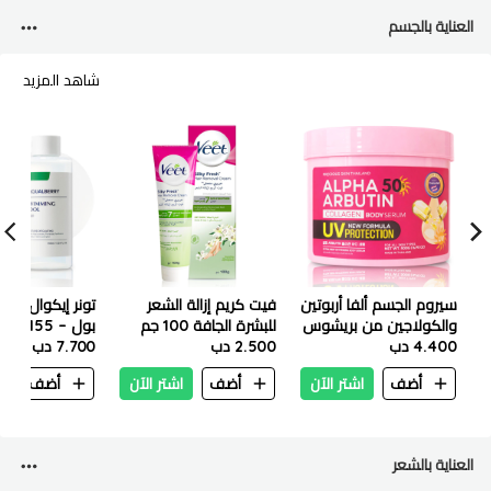
العناية بالجسم
شاهد المزيد
سيروم الجسم ألفا أربوتين
فيت كريم إزالة الشعر
تونر إيكوال بير
والكولاجين من بريشوس
للبشرة الجافة 100 جم
بول – 155 مل
4.400 دب
سكين - 500 غرام
2.500 دب
7.700 دب
أضف
اشتر الآن
أضف
اشتر الآن
أضف
ا
العناية بالشعر