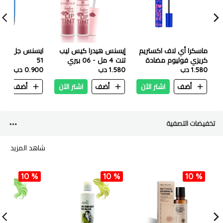
ماسكرا أي لاف اكستريم
إيسنس هيدرا كيس ليب
ايسنس جل طلاء 
كريزي فوليوم مضادة
تنت 4 مل - 06 بيري
51
1.580 دب
للماء من إيسنس
كراش
1.580 دب
0.900 دب
أضف
اشتر الآن
أضف
اشتر الآن
أضف
ا
تخفيضات التصفية
شاهد المزيد
10 %
10 %
10 %