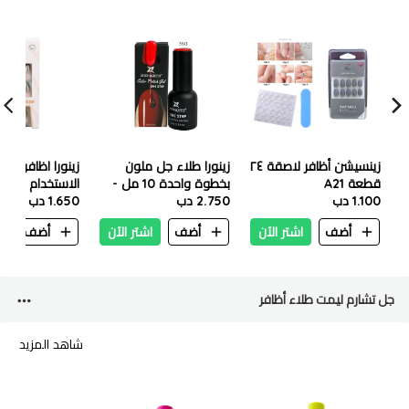
زينسيشن أظافر لاصقة ٢٤
زينورا طلاء جل ملون
زينورا ا
قطعة A21
بخطوة واحدة 10 مل -
الاستخدام + مق
1.100 دب
360
2.750 دب
1.650 دب
للماء) - 24 نصيحة - 15
أضف
اشتر الآن
أضف
اشتر الآن
أضف
ا
جل تشارم ليمت طلاء أظافر
شاهد المزيد