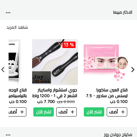
الاكثر مبيعا
شاهد المزيد
13 %
قناع العين ساكورا
جوي استشوار واستريتر
قناع الوجه الم
ايسنس من سادور - 7.5
الشعر 2 في 1 - 1200 واط
بالنياسيناميد من 
جم
0.100 دب
8.800 دب
7.700 دب
25 مل
0.100 دب
أضف
اشتر الآن
أضف
اشتر الآن
أضف
ا
مكياج جولدن روز