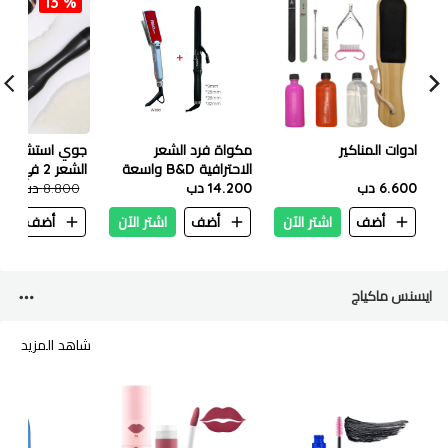
13 %
ادوات المناكير
مكواة فرد الشعر
جوي استشوار وا
الاحترافية B&D واسعة
الشعر 2 في 1 - 1200 واط
6.600 دب
14.200 دب
750 فهرنهايت + مكواة
8.800 دب
700
تجعيد روزيا
أضف
اشتر الآن
أضف
اشتر الآن
أضف
ا
ايسنس ماكياج
شاهد المزيد