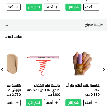
أضف
اشتر الآن
أضف
اشتر الآن
أضف
ا
كاليستا مكياج
شاهد المزيد
كاليستا طلاء أظافر كلر أب
كاليستا قلم الشفاه
كاليستا سيلفي
742
كاندي 07 الكرز المصاصة
فينيش 121 بورسلين
0.880 دب
1.100 دب
2.750 دب
أضف
اشتر الآن
أضف
اشتر الآن
أضف
ا