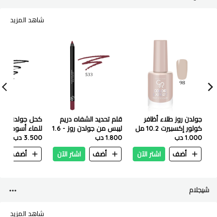
شاهد المزيد
جولدن روز طلاء أظافر
قلم تحديد الشفاه دريم
كحل جولدن روز 
كولور إكسبيرت 10.2 مل
ليبس من جولدن روز - 1.6
للماء أسود فائ
- 98
1.000 دب
1.800 دب
جرام - رقم 533
3.500 دب
يدوم طويلاً - 1.4 جرام
أضف
اشتر الآن
أضف
اشتر الآن
أضف
ا
شيجلام
شاهد المزيد