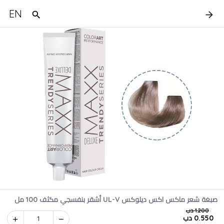
EN
صبغة شعر ماكس اكس ديلوكس UL-V أشقر بنفسجي مكثف 100 مل
1.200 دب
0.550 دب
1