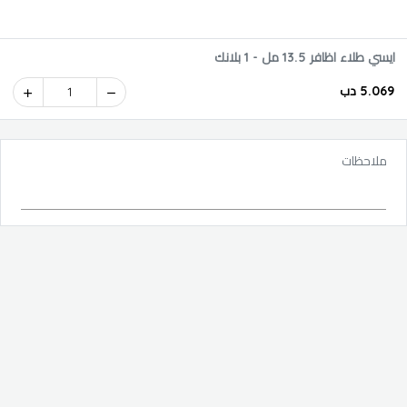
ايسي طلاء اظافر 13.5 مل - 1 بلانك
5.069 دب
1
ملاحظات