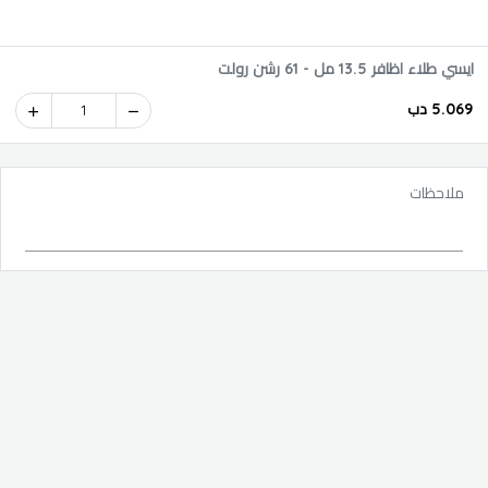
ايسي طلاء اظافر 13.5 مل - 61 رشن رولت
5.069 دب
1
ملاحظات