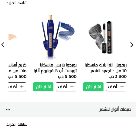
شاهد المزيد
ريفويل الترا بلاك ماسكارا
بورجوا باريس ماسكارا
كريم أساس في
10 مل - تجعيد الشعر
تويست أب ذا فوليوم ألترا
3.300 دب
العجيب
5.500 دب
2 في 1 بسعة 8 مل - 03
- 238 ريش تان
5.500 دب
ألترا بلو
أضف
اشتر الآن
أضف
اشتر الآن
أضف
ا
صبغات ألوان للشعر
شاهد المزيد