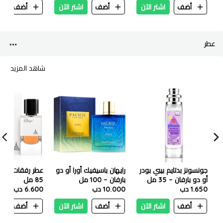
أضف
اشتر الآن
أضف
اشتر الآن
أضف
ا
عطر
شاهد المزيد
جونسونز بدتايم بيبي بودر
رايهان باسيفيك أورا أو دو
عطر رفقات أو دو
أو دو بارفان – 35 مل
بارفان – 100 مل
85 مل
1.650 دب
10.000 دب
6.600 دب
أضف
اشتر الآن
أضف
اشتر الآن
أضف
ا