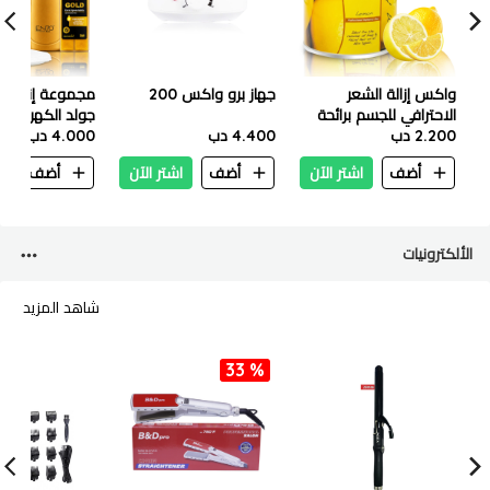
واكس إزالة الشعر
جهاز برو واكس 200
مجموعة إنزو بر
الاحترافي للجسم برائحة
جولد الكهربائية 
2.200 دب
الليمون 800 غرام
4.400 دب
4.000 دب
EN 1117G
أضف
اشتر الآن
أضف
اشتر الآن
أضف
ا
الألكترونيات
شاهد المزيد
33 %