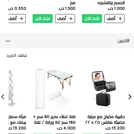
الجسم وتقشيره
مم
1.000 دب
1.500 دب
0.350 دب
أضف
اشتر الآن
أضف
اشتر الآن
أضف
ا
الآخرين
شاهد المزيد
حقيبة مكياج مع مراية
لفة غطاء سرير 80 سم ×
مرآة سمارت تات
مضيئة مقاس ٢٥ x ٢٢
180 سم 60 ورقة / لفة
بيضاء مع عاكس
13.200 دب
إنش لون اسود
4.000 دب
13.200 دب
36.5 سم