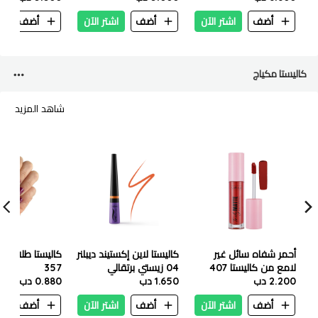
أضف
اشتر الآن
أضف
اشتر الآن
أضف
ا
كاليستا مكياج
شاهد المزيد
أحمر شفاه سائل غير
كاليستا لاين إكستيند ديبلنر
كاليستا طلاء أظا
لامع من كاليستا 407
04 زيستي برتقالي
357
2.200 دب
1.650 دب
0.880 دب
أضف
اشتر الآن
أضف
اشتر الآن
أضف
ا