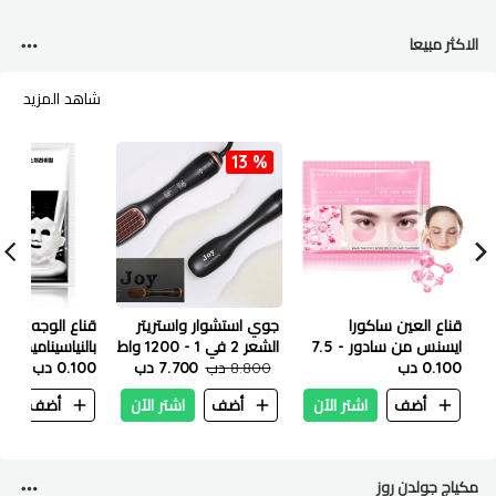
الاكثر مبيعا
شاهد المزيد
13 %
قناع العين ساكورا
جوي استشوار واستريتر
قناع الوجه الم
ايسنس من سادور - 7.5
الشعر 2 في 1 - 1200 واط
بالنياسيناميد من 
جم
0.100 دب
8.800 دب
7.700 دب
25 مل
0.100 دب
أضف
اشتر الآن
أضف
اشتر الآن
أضف
ا
مكياج جولدن روز