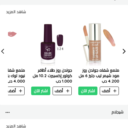
شاهد المزيد
ملمع شفاه جولدن روز
جولدن روز طلاء أظافر
ملمع شفاه جول
مود شيمر ليب جليز 6 مل
كولور إكسبيرت 10.2 مل
نيود لوك بلمسة
- 253 صن سيت جليز
4.200 دب
-124
1.000 دب
4.000 دب
بينكي نيود
أضف
اشتر الآن
أضف
اشتر الآن
أضف
ا
شيجلام
شاهد المزيد