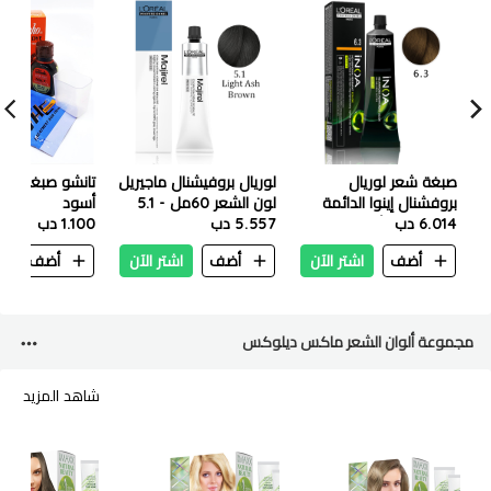
صبغة شعر لوريال
لوريال بروفيشنال ماجيريل
تانشو صبغة شعر
بروفشنال إينوا الدائمة
لون الشعر 60مل - 5.1
أسود
6.014 دب
الخالية من الأمونيا 60 جم
5.557 دب
بني رمادي فاتح
1.100 دب
– 6.3 أشقر ذهبي غامق
أضف
اشتر الآن
أضف
اشتر الآن
أضف
ا
مجموعة ألوان الشعر ماكس ديلوكس
شاهد المزيد