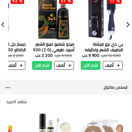
43 %
37 %
17 %
بي دي برو فرشاة
ميدو شامبو صبغ الشعر
ديسار جل الجسم
لتجفيف الشعر وتكثيفه
أسود طبيعي (2.0) 500
الكاكاو 200 مل
1200 واط
12.000 دب
9.900 دب
مل
3.500 دب
2.200 دب
2.200 دب
.250
أضف
اشتر الآن
أضف
اشتر الآن
أضف
ا
ايسنس ماكياج
شاهد المزيد