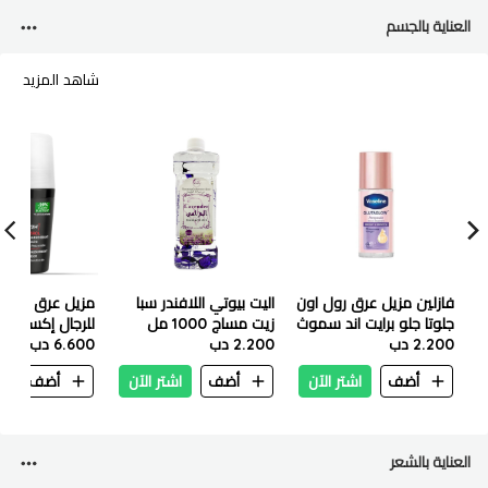
العناية بالجسم
شاهد المزيد
فازلين مزيل عرق رول اون
اليت بيوتي اللافندر سبا
مزيل عرق فيشي
جلوتا جلو برايت اند سموث
زيت مساج 1000 مل
للرجال إكستريم 
- 45 مل ( رول -ون )
2.200 دب
2.200 دب
6.600 دب
72 ساعة مضاد 
50 مل - 0362
أضف
اشتر الآن
أضف
اشتر الآن
أضف
ا
العناية بالشعر