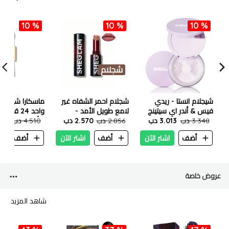
10 %
10 %
10 %
شجلام
شيجلام انستا - ريدي
شجلام احمر الشفاه غير
ماسكارا شيجلام
فيس & أندر اي سيتينج
لامع طويل الأمد -
واحد 24 قي
3.348 دب
بودر دو 7 ج - Taro
3.013 دب
باسيون
2.856 دب
2.570 دب
4.510 دب
.059
مقاوم للماء
أضف
اشتر الآن
أضف
اشتر الآن
أضف
ا
عروض خاصة
شاهد المزيد