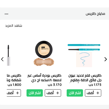
مكياج كاتريس
شاهد المزيد
كاتريس قلم تحديد عيون
كاتريس بودرة أساس غير
كاتريس ماسكارا
جل فائق الدقة مقاوم
لامعة ١٨ساعه اج دي
شفافة وشفافة
1.175 دب
للماء 20H 090 أوشن آيز
من 010W
3.170 دب
1.800 دب
أضف
اشتر الآن
أضف
اشتر الآن
أضف
ا