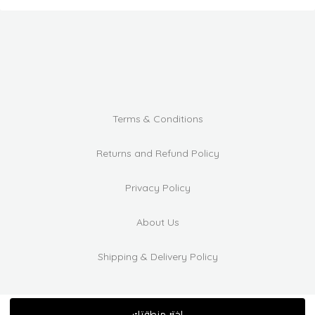
Terms & Conditions
Returns and Refund Policy
Privacy Policy
About Us
Shipping & Delivery Policy
اختر منطقتك