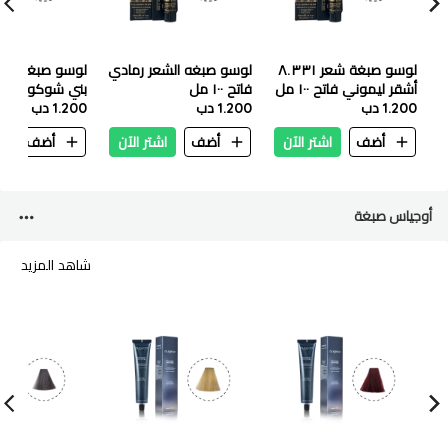
لوسو صبغة شعر ٨.٣٣١
لوسو صبغه الشعر رمادي
أشقر ليموني فاتح ١٠٠ مل
فاتح ١٠٠ مل
1.200 دب
1.200 دب
مل
1.200 دب
أضف
اشتر الآن
أضف
اشتر الآن
أضف
ا
أوجياس صبغة
شاهد المزيد