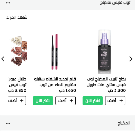
توب فايس ماكياج
شاهد المزيد
بخاخ تثبيت المكياج توب
قلم تحديد الشفاه ستايلو
ظلال عيون بروب
فيس ستاي مات طويل
مقاوم للماء من توب
توب فيس 
3.300 دب
الأمد - 100 مل
1.650 دب
فيس PT618 - 014
3.850 دب
Pt501018
أضف
اشتر الآن
أضف
اشتر الآن
أضف
ا
المكياج