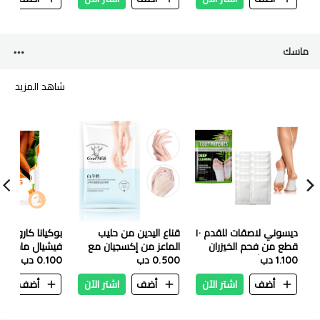
ماسك
شاهد المزيد
ديسوني لاصقات للقدم ١٠
قناع اليدين من حليب
بوكيانا كاروت هي
قطع من فحم الخيزران
الماعز من إكسجيان مع
فيشيال ماسك ٢٥ مل
1.100 دب
والشاي الأخضر
0.500 دب
النيكوتيناميد - 35 غرام
0.100 دب
أضف
اشتر الآن
أضف
اشتر الآن
أضف
ا