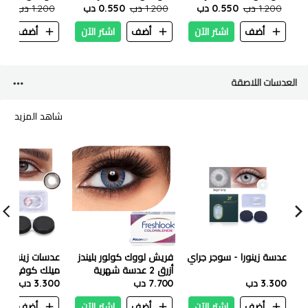
1.200 دب
بنفسجي مكثف 100 مل
0.550 دب
1.200 دب
ذهبي غامق 100 مل
0.550 دب
1.200 دب
.550
أضف
اشتر الآن
أضف
اشتر الآن
أضف
ا
العدسات اللاصقة
شاهد المزيد
عدسة زينورا - سوجر جراي
فريش لووك كولور بليندز
عدسات زينورا ال
أزرق 2 عدسة شهرية
ميلك كوفي
3.300 دب
7.700 دب
3.300 دب
أضف
اشتر الآن
أضف
اشتر الآن
أضف
ا