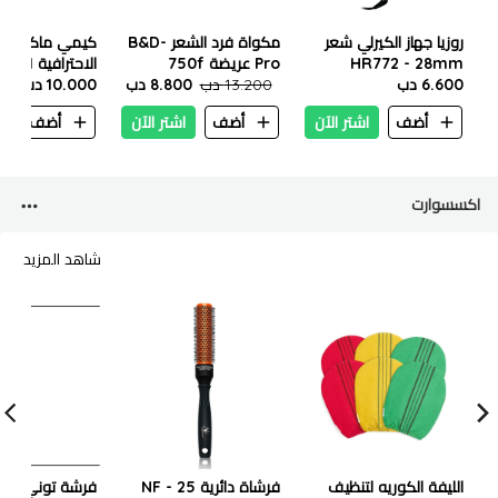
روزيا جهاز الكيرلي شعر
مكواة فرد الشعر B&D-
كيمي ماكينة ق
HR772 - 28mm
Pro عريضة 750f
الاحترافية
6.600 دب
13.200 دب
8.800 دب
10.000 دب
لاسلكية
أضف
اشتر الآن
أضف
اشتر الآن
أضف
ا
اكسسوارت
شاهد المزيد
الليفة الكوريه لتنظيف
فرشاة دائرية NF - 25
فرشة توني جاي 17