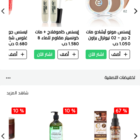
إيسنس مونو آيشادو مات
إيسنس كاموفلاج + مات
ايسنس جوسي 
2 جم – 02 نيوترال براون
كونسيلر مقاوم للماء 8
غلوس شفاه برا
1.050 دب
مل - 100
1.580 دب
0.680 دب
فواكه وتأثير لامع 
أضف
اشتر الآن
أضف
اشتر الآن
أضف
ا
تخفيضات التصفية
شاهد المزيد
10 %
10 %
67 %