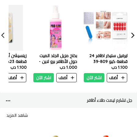
ايرفيل ستيكر اظافر 24
بخاخ مزيل الجلد الميت
قطعة كيو 809-39
حول الأظافر برو لاين -
قطعة A23
1.100 دب
150 مل
1.000 دب
1.100 دب
أضف
اشتر الآن
أضف
اشتر الآن
أضف
ا
جل تشارم ليمت طلاء أظافر
شاهد المزيد