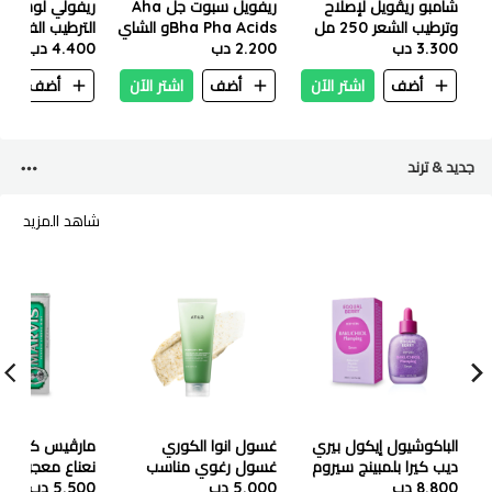
شامبو ريڤويل لإصلاح
ريفويل سبوت جل Aha
ريفولي لوشن ا
وترطيب الشعر 250 مل
Bha Pha Acidsو الشاي
الترطيب الفوري - ٢٥٠
3.300 دب
2.200 دب
الاخضر- 25ml
4.400 دب
أضف
اشتر الآن
أضف
اشتر الآن
أضف
ا
جديد & ترند
شاهد المزيد
الباكوشيول إيكول بيري
غسول انوا الكوري
مارڤيس كلاسي
ديب كيرا بلمبينج سيروم
غسول رغوي مناسب
نعناع معجون ال
30 مل
8.800 دب
5.000 دب
للبشرة الدهنية - ١٥٠ ملي
5.500 دب
الاخضر 85 مل