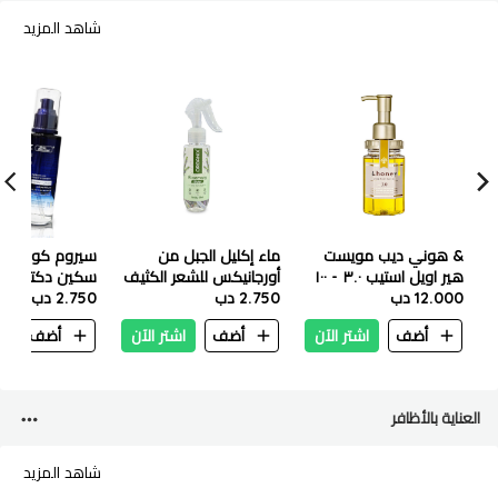
شاهد المزيد
& هوني ديب مويست
ماء إكليل الجبل من
سيروم كولاجين
هير اويل استيب ٣.٠ - ١٠٠
أورجانيكس للشعر الكثيف
سكين دكتور لت
مل
12.000 دب
100 مل
2.750 دب
2.750 دب
كثافة الشعر ون
100 مل
أضف
اشتر الآن
أضف
اشتر الآن
أضف
ا
العناية بالأظافر
شاهد المزيد