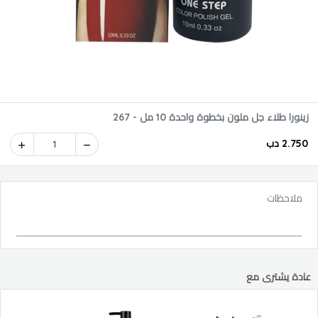
زينورا طلاء جل ملون بخطوة واحدة 10 مل - 267
2.750 دب
1
ملاحظات
عادة يشترى مع