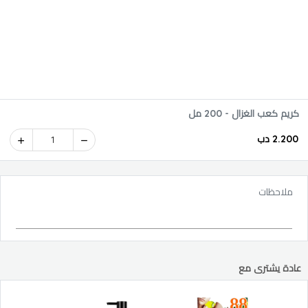
كريم كعب الغزال - 200 مل
2.200 دب
1
ملاحظات
عادة يشترى مع