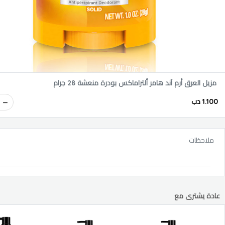
مزيل العرق أرم آند هامر ألتراماكس بودرة منعشة 28 جرام
1.100 دب
ملاحظات
عادة يشترى مع