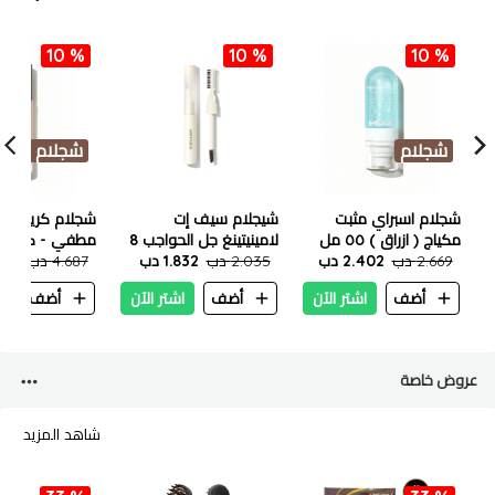
10 %
10 %
10 %
شجلام
شجلام
شجلام اسبراي مثبت
شيجلام سيف إت
شجلام كريم أس
مكياج ( ازراق ) ٥٥ مل
لامينيتينغ جل الحواجب 8
مطفي - كراميل ٣٠ 
2.669 دب
2.402 دب
2.035 دب
جرام - شفاف
1.832 دب
4.687 دب
4.218
أضف
اشتر الآن
أضف
اشتر الآن
أضف
ا
عروض خاصة
شاهد المزيد