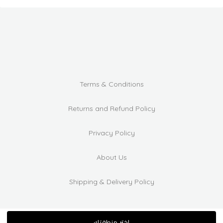
Terms & Conditions
Returns and Refund Policy
Privacy Policy
About Us
Shipping & Delivery Policy
اختر منطقتك