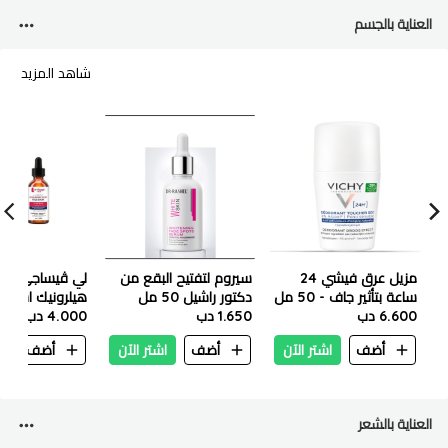
العناية بالجسم
شاهد المزيد
مزيل عرق فيشي 24
سيروم لتفتيح البقع من
لي ڤيساجي بل
ساعة بتأثير جاف - 50 مل
دكتور راشيل 50 مل
هيلرونيك اسيد
- 2595
6.600 دب
1.650 دب
4.000 دب
سيروم ٥٠ ملي
أضف
اشتر الآن
أضف
اشتر الآن
أضف
ا
العناية بالشعر