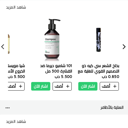
شاهد المزيد
بخاخ الشعر سي كيه ذو
101 شامبو ديرما ضد
شيا مويستشر بل
التصميم القوي للغاية مع
القشرة 300 مل
الخروع الأسود ا
0.850 دب
الفيتامينات 420 مل
5.500 دب
5.500 دب
مل
أضف
اشتر الآن
أضف
اشتر الآن
أضف
ا
العناية بالأظافر
شاهد المزيد