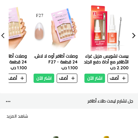
بيست تشويس مزيل غراء
وصلات أظافر أوه لا لاش،
وصلات أظافر أوه
الأظافر مع أداة دفع الجلد
24 قطعة - F27
24 قطعة - F15
2.200 دب
المحيط بالأظافر – 10 جم
1.100 دب
1.100 دب
أضف
اشتر الآن
أضف
اشتر الآن
أضف
ا
جل تشارم ليمت طلاء أظافر
شاهد المزيد