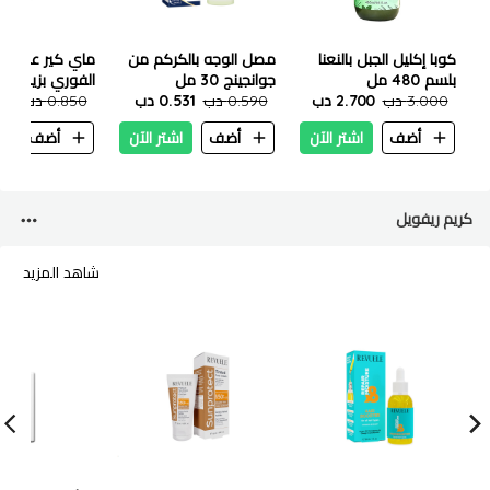
كوبا إكليل الجبل بالنعنا
مصل الوجه بالكركم من
ماي كير علاج ال
بلسم 480 مل
جوانجينج 30 مل
3.000 دب
2.700 دب
0.590 دب
0.531 دب
مل
0.850 دب
765
أضف
اشتر الآن
أضف
اشتر الآن
أضف
ا
كريم ريفويل
شاهد المزيد