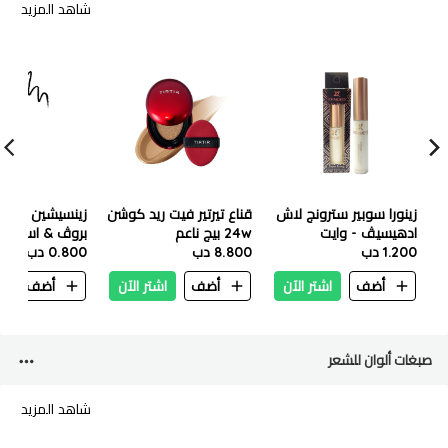
شاهد المزيد
زينورا سوبير سترونج لاش
قناع تيرتير فيت ريد كوشن
زينسيشين چيل ايل
ادهيسيڤ - وايت
24w بيج ناعم
بروڤ & اسمود
1.200 دب
8.800 دب
0.800 دب
برووف - بلاك
أضف
اشتر الآن
أضف
اشتر الآن
أضف
ا
صبغات ألوان للشعر
شاهد المزيد