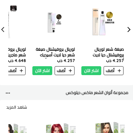
صبغة شعر لوريال
لوريال بروفيشنال صبغة
لوريال بروفيسي
بروفيشنال ديا لايت
شعر ديا لايت أسيديك
4.257 دب
أسيديك غلوس كولور -
4.257 دب
غلوس كولور -6 أشقر
4.0 بني داكن
4.648 دب
معزز الذهب (50 مل)
داكن (50 مل)
أضف
اشتر الآن
أضف
اشتر الآن
أضف
ا
مجموعة ألوان الشعر ماكس ديلوكس
شاهد المزيد