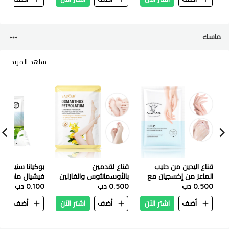
ماسك
شاهد المزيد
قناع اليدين من حليب
قناع لقدمين
بوكيانا سنيل مو
الماعز من إكسجيان مع
بالأوسمانثوس والفازلين
فيشيال ماسك ٢٥ ملي
0.500 دب
النيكوتيناميد - 35 غرام
0.500 دب
المغذي بالبترولاتوم من
0.100 دب
سادوير – 40 مل
أضف
اشتر الآن
أضف
اشتر الآن
أضف
ا