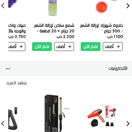
حلاوة شهرزاد لإزالة الشعر
شمع ساخن لإزالة الشعر
حبيات واكس لل
- 300 جرام
20 جرام × 20 قطعة -
والوجه بالأفندر 1 كيلو
1.100 دب
عسل
2.200 دب
2.750 دب
أضف
اشتر الآن
أضف
اشتر الآن
أضف
ا
الألكترونيات
شاهد المزيد