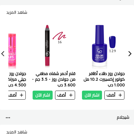
شاهد المزيد
جولدن روز طلاء أظافر
قلم أحمر شفاه مطفي
جولدن روز
كولور إكسبيرت 10.2 مل
من جولدن روز - 3.5 جم -
- 129
1.000 دب
رقم 16
3.600 دب
غرام - 101 وردي توتي
4.500 دب
أضف
اشتر الآن
أضف
اشتر الآن
أضف
ا
شيجلام
شاهد المزيد