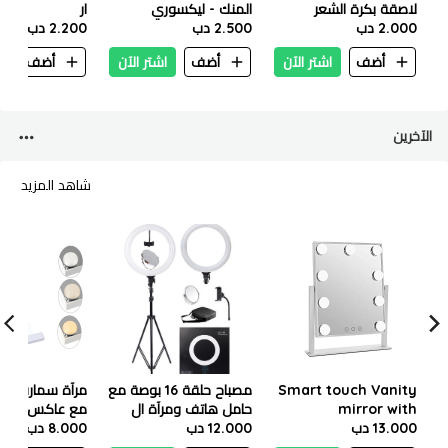
لاصقة بكرة الشعر
المنك - ليكسوري
ار
2.000 دب
2.500 دب
2.200 دب
أضف
اشتر الآن
أضف
اشتر الآن
أضف
ا
الآخرين
شاهد المزيد
Smart touch Vanity
مصباح حلقة 16 بوصة مع
مرآة سمارت تات
mirror with
حامل هاتف ومرآة ال
13.000 دب
dimmable LED lights
سي 16
12.000 دب
8.000 دب
مع شاحن
With Rechargeable