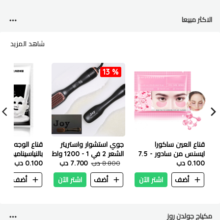
الاكثر مبيعا
شاهد المزيد
13 %
قناع العين ساكورا
جوي استشوار واستريتر
قناع الوجه الم
ايسنس من سادور - 7.5
الشعر 2 في 1 - 1200 واط
بالنياسيناميد من 
جم
0.100 دب
8.800 دب
7.700 دب
25 مل
0.100 دب
أضف
اشتر الآن
أضف
اشتر الآن
أضف
ا
مكياج جولدن روز