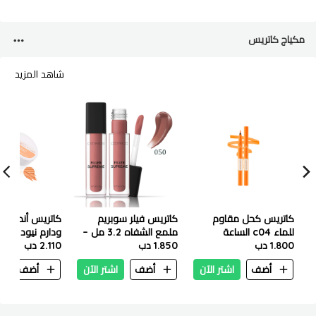
مكياج كاتريس
شاهد المزيد
كاتريس كحل مقاوم
كاتريس فيلر سوبريم
للماء c04 الساعة
ملمع الشفاه 3.2 مل –
ودارم نيود
1.800 دب
الذهبية
050 نود نوت رود
1.850 دب
2.110 دب
أضف
اشتر الآن
أضف
اشتر الآن
أضف
ا