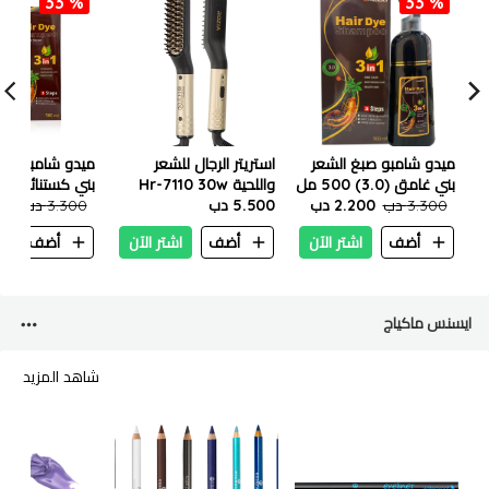
33 %
33 %
ميدو شامبو صبغ الشعر
استريتر الرجال للشعر
ميدو شامبو صبغ
بني غامق (3.0) 500 مل
واللحية Hr-7110 30w
بني كستنائي ٥٠٠ مل
3.300 دب
2.200 دب
5.500 دب
3.300 دب
200
أضف
اشتر الآن
أضف
اشتر الآن
أضف
ا
ايسنس ماكياج
شاهد المزيد