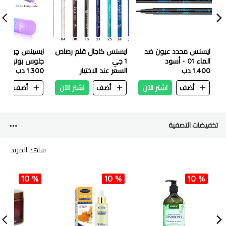
ايسنس محدد عيون ضد
ايسنس كاجال قلم رصاص
ايسينس چوسي 
الماء 01 - أسود
1 جي
1.400 دب
السعر عند الاختيار
1.300 دب
بيري كوتي
أضف
اشتر الآن
أضف
اشتر الآن
أضف
ا
تخفيضات التصفية
شاهد المزيد
10 %
10 %
10 %