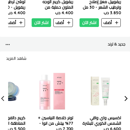
ريفوييل معزز إصلاح
ريفويل كريم الوجه
لوشن ترطيب سي
وترطيب الشعر - 30 مل
الملون حماية من
ريفويل - 250 مل
3.850 دب
4.400 دب
الشمس- ذهبي، SPF
4.400 دب
50+ 50 مل
أضف
اشتر الآن
أضف
اشتر الآن
أضف
ا
جديد & ترند
شاهد المزيد
اكسيس واي واقي
تونر خلاصة النياسين +
كريم دالفور لتف
الشمس الكوري للبشرة
77% بيتش من انوا -
المناطقة الداكن
6.600 دب
الدهنية والمختلطة
250 مل
7.700 دب
5.500 دب
حق المناطقة ا