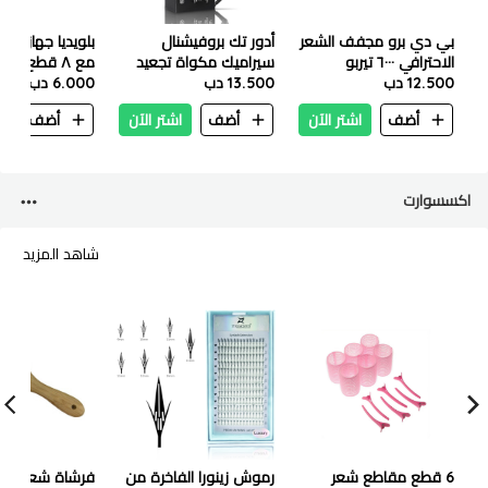
بي دي برو مجفف الشعر
أدور تك بروفيشنال
بلويديا جهاز مس
الاحترافي ٦٠٠٠ تيربو
سيراميك مكواة تجعيد
مع ٨ قطع -٨٨٨
12.500 دب
الشعر 470°F – 22 مم
13.500 دب
6.000 دب
أضف
اشتر الآن
أضف
اشتر الآن
أضف
ا
اكسسوارت
شاهد المزيد
6 قطع مقاطع شعر
رموش زينورا الفاخرة من