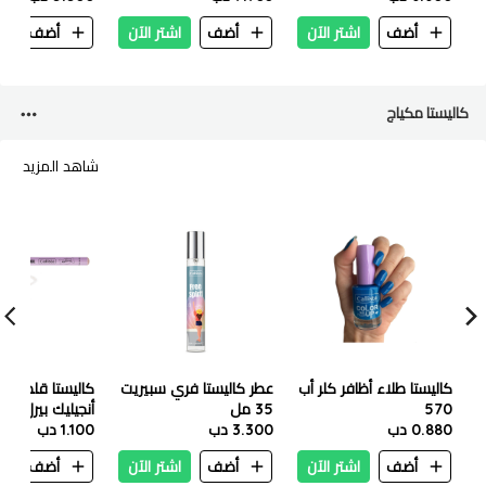
والحساسة 50 ملي
أضف
اشتر الآن
أضف
اشتر الآن
أضف
ا
كاليستا مكياج
شاهد المزيد
كاليستا طلاء أظافر كلر أب
عطر كاليستا فري سبيريت
570
35 مل
أنجيليك بيرل
0.880 دب
3.300 دب
1.100 دب
أضف
اشتر الآن
أضف
اشتر الآن
أضف
ا