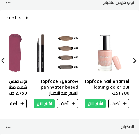
توب فايس ماكياج
شاهد المزيد
Topface nail enamel
Topface Eyebrow
توب فيس انستاي
lasting color 081
pen Water based
شفاه مطفي 010 Pt155
1.200 دب
PT616
السعر عند الاختيار
2.750 دب
أضف
اشتر الآن
أضف
اشتر الآن
أضف
ا
المكياج