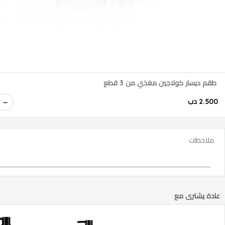
طقم ديسار كولاجين مغذي من 3 قطع
2.500 دب
ملاحظات
عادة يشترى مع