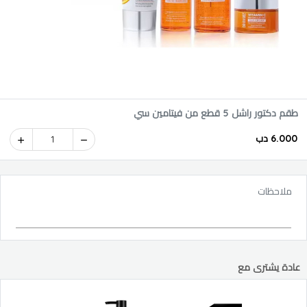
طقم دكتور راشل 5 قطع من فيتامين سي
6.000 دب
1
ملاحظات
عادة يشترى مع