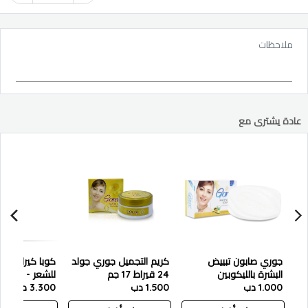
ملاحظات
عادة يشترى مع
جوري صابون تبييض
كريم التجميل جوري جولد
كوبا كيراتين 
البشرة بالليكوبين
24 قيراط 17 جم
للشعر - 400 مل
1.000 دب
1.500 دب
3.300 دب