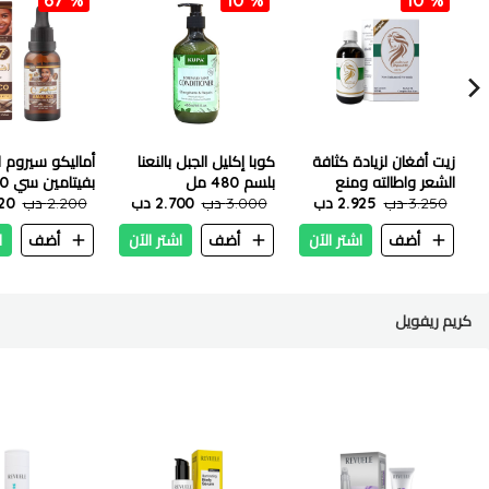
زيت أفغان لزيادة كثافة
كوبا إكليل الجبل بالنعنا
أماليكو سيروم ا
الشعر واطالته ومنع
بلسم 480 مل
بفيتامين سي 30 مل
3.250 دب
تساقط الشعر - 200 مل
2.925 دب
3.000 دب
2.700 دب
2.200 دب
720
أضف
اشتر الآن
أضف
اشتر الآن
أضف
ا
كريم ريفويل