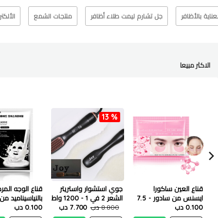
لعناية بالأظافر
جل تشارم ليمت طلاء أظافر
منتجات الشمع
الألكت
الاكثر مبيعا
13 %
قناع العين ساكورا
جوي استشوار واستريتر
قناع الوجه الم
ايسنس من سادور - 7.5
الشعر 2 في 1 - 1200 واط
بالنياسيناميد من 
جم
0.100 دب
8.800 دب
7.700 دب
25 مل
0.100 دب