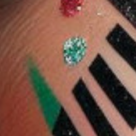
10 %
10 %
شجلام
شجلام
شيجلام لايك ماجيك 12
آيلاينر كريمي من شي
برايمر شيجلام بيرثداي
افي العيوب
غلام 0.25 جم – بني
سكين باللون وردي ٣٠
2.238 دب
بتغطية كاملة 3.8 غرام -
1.428 دب
1.285 دب
جرام
3.539 دب
3.185 دب
ضف
اشتر الآن
أضف
اشتر الآن
أضف
اشتر الآن