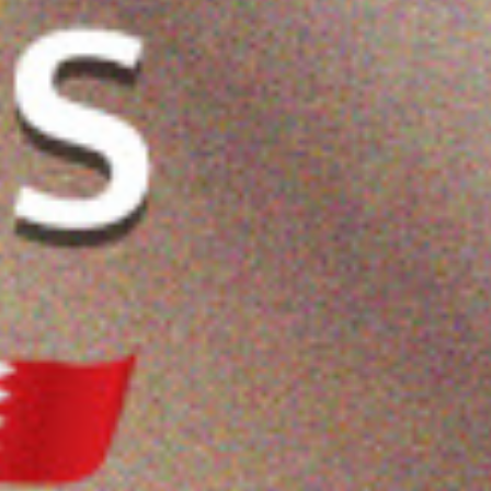
نظيف الهواء من
كريم منظف للوجه
ريفولي لوشن الجسم
ريفويل بعصير الخيار 150
بفيتامين سي من ريفويل،
الترطيب الفوري - ٢٥٠ مل
150 مل
5.500 دب
4.400 دب
ضف
اشتر الآن
أضف
اشتر الآن
أضف
اشتر الآن