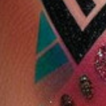
33 %
برو فرشاة
استريتر الرجال للشعر
ميدو شامبو صبغ الشعر
الشعر وتكثيفه
واللحية Hr-7110 30w
بني كستنائي ٥٠٠ مل
دب
9.900 دب
5.500 دب
3.300 دب
2.200 دب
ضف
اشتر الآن
أضف
اشتر الآن
أضف
اشتر الآن