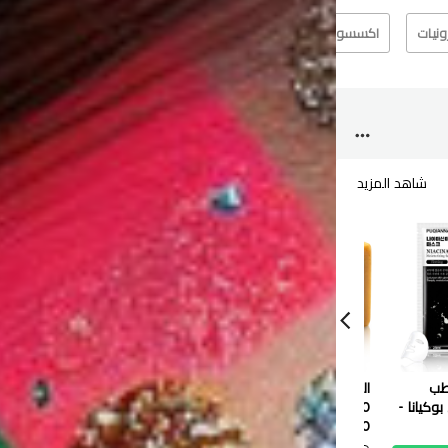
رونيات
اكسسوارت
الآخرين
عطر
شاهد المزيد
شاهد
رطب
الطاووس صابون طبيعي
قناع ترطيب الشفاه بالتوت
بوكيانا -
120 جم
الأزرق من سادور - 8 جرام
0.550 دب
0.100 دب