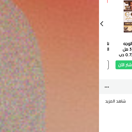
لوجه
ناو زيت إكليل الجبل
أماليكو لوشن الجسم
مصل ال
العطري من، نقي 100%
فيتامين أ و ب 3 مع
جوانجينج 30
0. دب
- 30 مل
4.400 دب
3.960 دب
2.200 دب
الحلزون والزبان 550 مل
0.900 دب
0.590 دب
شتر الآن
أضف
اشتر الآن
أضف
اشتر الآن
أ
شاهد المزيد