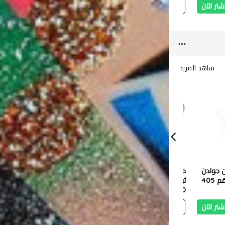
شتر الآن
أضف
اشتر الآن
أضف
اشتر الآن
شاهد المزيد
ن جولدن
ملمع شفاه جولدن روز
ملمع شفاه جولدن روز
قلم تحد
ثري دي ميجا شاين - 5.2
نيود لوك بلمسة طبيعية
4.400 دب
مل - رقم 111
4.000 دب
لامعة 4.5 مل - 03
1.800 دب
جرام - رق
كورال نيود
شتر الآن
أضف
اشتر الآن
أضف
اشتر الآن
أ