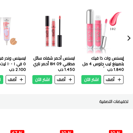
إيسنس وات ذا فيك
ايسنس أحمر شفاه سائل
ايسينس وندر فو
بلمبينغ ليب جلوس 4 مل
مطفي 8H 09 أحمر ناري
٥ في ١ -
– 102 بينك أباوت إت
1.840 دب
1.450 دب
٣٠ ملي
2.100 دب
أضف
اشتر الآن
أضف
اشتر الآن
أضف
ا
تخفيضات التصفية
67 %
10 %
10 %