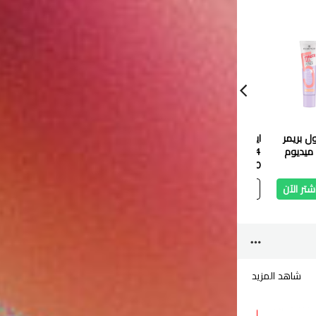
ل بريمر
ايسنس آيلاينر سائل
إيسنس بلور سوفليه كريم
ايسنس 
 ١٠ ليت ميديوم
24ايفر، 01 انتنس بلاك
الشفاه المطفي 3.6 مل
يدوم طو
1.400 دب
– 03 هوت أوفلاين
1.700 دب
السعر عن
شتر الآن
أضف
اشتر الآن
أضف
اشتر الآن
أ
شاهد المزيد
10 %
59 %
10 %