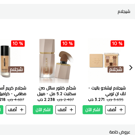
شيجلام
10 %
10 %
10 %
شجلام
شجلام
شيجلام ايشادو باليت -
شجلَم كنتور سائل صن
شجلام كريم أس
لڤ ان توبي
سكلبت 5.2 مل - ميبل
مطفي - كراميل ٣٠ 
3.635 دب
3.271 دب
سيرب
2.487 دب
2.238 دب
4.687 دب
4.218
أضف
اشتر الآن
أضف
اشتر الآن
أضف
ا
عروض خاصة