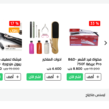
17 %
33 %
ريبون
مكواة فرد الشعر B&D-
ادوات المناكير
فرشاة تصفيف ا
Pro عريضة 750f
ري
13.200 دب
8.800 دب
6.600 دب
2
15.000 دب
00
أضف
اشتر الآن
أضف
اشتر الآن
أضف
ا
ايسنس ماكياج