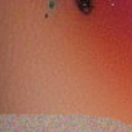
قلم تحديد عيون
ايسنس لون أظافر جل 46
ايسنس بيبي غت غلو
يلاً
ليكويد هايلايتر سائل
د الاختيار
0.900 دب
1.700 دب
بقوام سهل المزج باللون
البرونزي٣٠
ضف
اشتر الآن
أضف
اشتر الآن
أضف
اشتر الآن
10 %
10 %