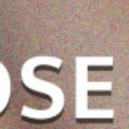
وجه بالكركم من
ڤيبرانت جلمور الريتينول
ماي كير علاج الإصلاح
 مل
تونر للوجه ١٠٠ ملي
الفوري بزيت الأرغان 500
0.531 دب
2.200 دب
1.980 دب
مل
0.850 دب
0.765 دب
ضف
اشتر الآن
أضف
اشتر الآن
أضف
اشتر الآن