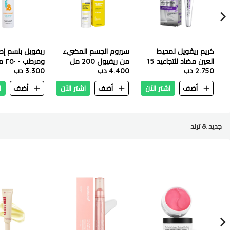
كريم ريڤويل لمحيط
سيروم الجسم المضيء
ريفويل بلسم إص
العين مضاد للتجاعيد 15
من ريفيول 200 مل
ومرطب - ٢٥٠ مل
مل
2.750 دب
4.400 دب
3.300 دب
أضف
اشتر الآن
أضف
اشتر الآن
أضف
ا
جديد & ترند