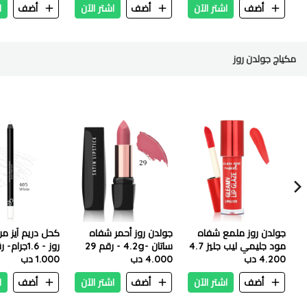
أضف
اشتر الآن
أضف
اشتر الآن
أضف
ا
مكياج جولدن روز
جولدن روز ملمع شفاه
جولدن روز أحمر شفاه
كحل دريم آيز م
مود جليمي ليب جليز 4.7
ساتان -4.2g - رقم 29
روز - 1.6جرام- رقم 405
مل - 205 شيري بوب
4.200 دب
4.000 دب
1.000 دب
أضف
اشتر الآن
أضف
اشتر الآن
أضف
ا