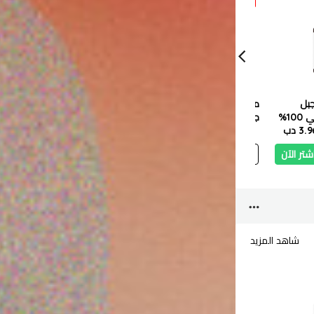
جبل
مصل الوجه بالكركم من
كوبا إكليل الجبل بالنعنا
نايس ف
العطري من، نقي 100%
جوانجينج 30 مل
بلسم 480 مل
شبه دائ
3. دب
0.590 دب
0.531 دب
3.000 دب
2.700 دب
200 مل
0.900 دب
شتر الآن
أضف
اشتر الآن
أضف
اشتر الآن
أ
شاهد المزيد