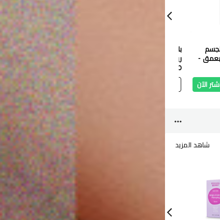
لجسم
بلسم زيت العلاج من
كريم ريفويل سيراميد
ريفويل
بعمق -
ريفويل 200 مل
لتنعيم القدمين 80 مل
مرطب SPF 20 50 مل
3.300 دب
3.300 دب
4.400 دب
شتر الآن
أضف
اشتر الآن
أضف
اشتر الآن
أ
شاهد المزيد