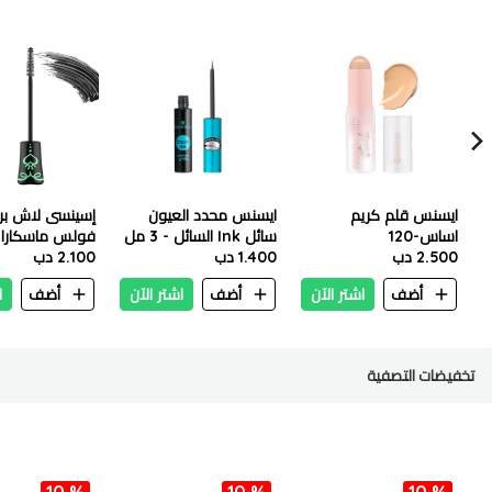
ايسنس قلم كريم
ايسنس محدد العيون
إسينسى لاش ب
اساس-120
سائل Ink السائل - 3 مل
فولس ماسكارا ت
2.500 دب
1.400 دب
12 مل
2.100 دب
أضف
اشتر الآن
أضف
اشتر الآن
أضف
ا
تخفيضات التصفية
10 %
10 %
10 %