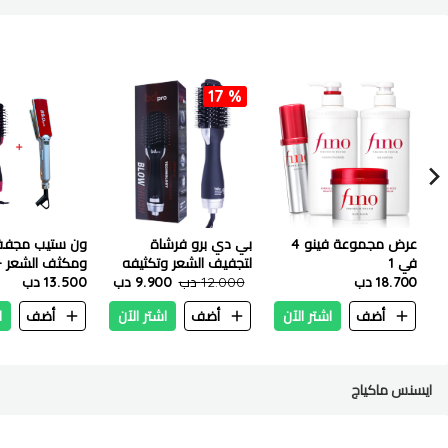
17 %
عرض مجموعة فينو 4
بي دي برو فرشاة
ون ستيب مجف
في 1
لتجفيف الشعر وتكثيفه
ومكثف الشعر 
18.700 دب
1200 واط
12.000 دب
9.900 دب
13.500 دب
برو استريتر العر
750 درجة
أضف
اشتر الآن
أضف
اشتر الآن
أضف
ا
ايسنس ماكياج