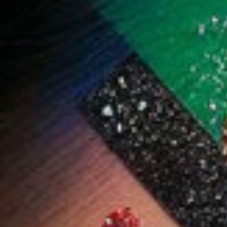
وز أحمر شفاه
جولدن روز طلاء أظافر
جولدن روز خافي العيوب
سائل مطفي-5.5 مل -
كولور إكسبيرت 10.2 مل
السائل جست تاتش - 3.5
-107
1.000 دب
4.400 دب
مل - رقم 14
ضف
اشتر الآن
أضف
اشتر الآن
أضف
اشتر الآن