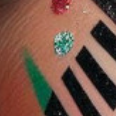
10 %
10 %
م
شجلام
يلايتر لونار جلو -
شجلام احمر خدود سائل
شيجلام باونس بوتي
روست ٥ ج
مطفي - بيرذداي سويت
بوكيت ليب بوت 3.5 جرام
2.913 دب
٥.٢ مل
2.487 دب
2.238 دب
2.583 دب
- سانجريا سلاي
2.325 دب
ضف
اشتر الآن
أضف
اشتر الآن
أضف
اشتر الآن