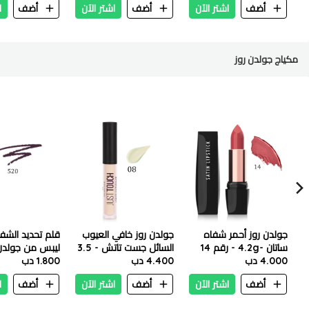
أضف
اشتر الآن
أضف
اشتر الآن
أضف
ا
مكياج جولدن روز
جولدن روز أحمر شفاه
جولدن روز خافي العيوب
قلم تحديد الشفا
ساتان -4.2g - رقم 14
السائل جست تاتش - 3.5
4.000 دب
4.400 دب
مل - رقم 08
1.800 دب
جرام - رقم 520
أضف
اشتر الآن
أضف
اشتر الآن
أضف
ا