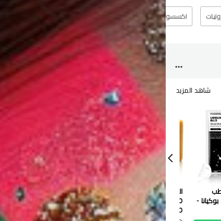
رونيات
اكسسوارت
الآخرين
عطر
شاهد المزيد
شاهد
رطب
الطاووس صابون طبيعي
قناع ترطيب الشفاه بالتوت
بوكيانا -
120 جم
الأزرق من سادور - 8 جرام
0.550 دب
0.100 دب