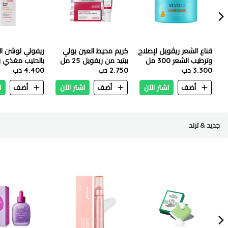
قناع الشعر ريڤويل لإصلاح
كريم محيط العين بولي
ريفولي لوشن ا
وترطيب الشعر 300 مل
ببتيد من ريفويل 25 مل
بالحليب مغذي 
3.300 دب
2.750 دب
٢٥٠ مل
4.400 دب
أضف
اشتر الآن
أضف
اشتر الآن
أضف
ا
جديد & ترند