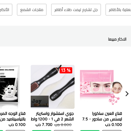
لعناية بالأظافر
جل تشارم ليمت طلاء أظافر
منتجات الشمع
الألكت
الاكثر مبيعا
13 %
قناع العين ساكورا
جوي استشوار واستريتر
قناع الوجه الم
ايسنس من سادور - 7.5
الشعر 2 في 1 - 1200 واط
بالنياسيناميد من 
جم
0.100 دب
8.800 دب
7.700 دب
25 مل
0.100 دب