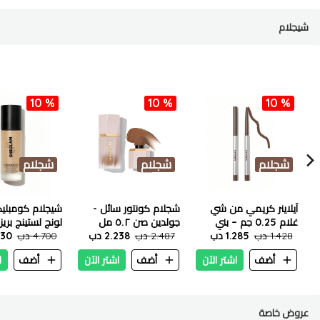
شيجلام
10 %
10 %
10 %
شجلام
شجلام
شجلام
آيلاينر كريمي من شي
شجلام كونتور سائل -
شيجلام كومبلي
غلام 0.25 جم – بني
جولدين صن ٥.٢ مل
لونج لستينج بريز
1.428 دب
1.285 دب
2.487 دب
2.238 دب
4.700 دب
فونديشين - ساند ٣٠
.230
أضف
اشتر الآن
أضف
اشتر الآن
أضف
ا
عروض خاصة