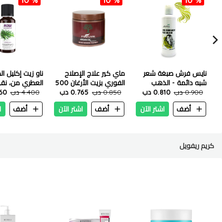
نايس فرش صبغة شعر
ماي كير علاج الإصلاح
ناو زيت إكليل ال
شبه دائمة - الذهب
الفوري بزيت الأرغان 500
الاصفر 200 مل
0.900 دب
0.810 دب
مل
0.850 دب
0.765 دب
- 30 مل
4.400 دب
960
أضف
اشتر الآن
أضف
اشتر الآن
أضف
ا
كريم ريفويل