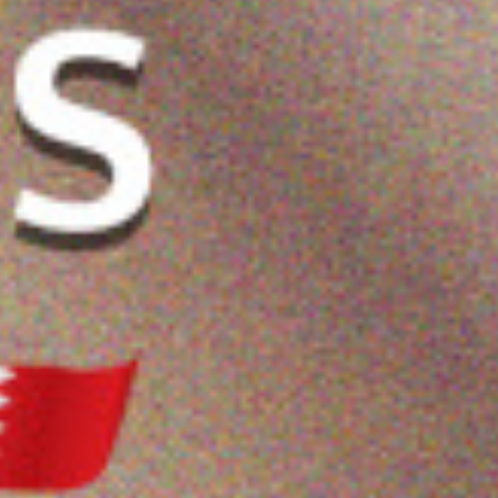
 فيتامين سي
ريفويل كريم ازالة النفخ
ريفويل قناع الوجه
محيط العين 15 مل
بالنياسيناميد - ٥٠ مل
2.750 دب
3.850 دب
ضف
اشتر الآن
أضف
اشتر الآن
أضف
اشتر الآن